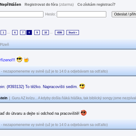
Nepřihlášen
Registrovat do fóra
(zdarma)
Co získám registrací?
Heslo:
...
...
1
6
7
8
9
10
4336
Starší »
Plzeň
řízeno!!!
 - nezapomeneme vy svině (už je to 14:0 a odjebávam sa odťalto)
in: (#393132) To těžko. Napracovišti sedím.
tein
|
Guru AZ kvízu... A kdyby došla ňáká hláška, tak biblický songy jsme nezpíval
aď do útvaru a dejte si odchod na pracoviště!
 - nezapomeneme vy svině (už je to 14:0 a odjebávam sa odťalto)