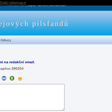
Další informace
PRÍŠTÍ ZÁPAS:
, zbývá:
NaN den, NaN:NaN:NaN
ejových pilsfandů
Odkazy
mi na redakční email.
naplno-390254