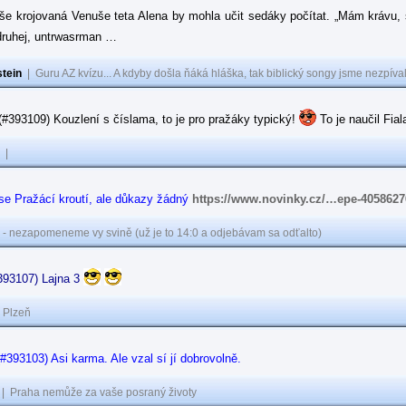
še krojovaná Venuše teta Alena by mohla učit sedáky počítat. „Mám krávu, s
 druhej, untrwasrman …
tein
|
Guru AZ kvízu... A kdyby došla ňáká hláška, tak biblický songy jsme nezpíval
(#393109) Kouzlení s číslama, to je pro pražáky typický!
To je naučil Fia
|
se Pražácí kroutí, ale důkazy žádný
https://www.novinky.cz/…epe-4058627
 - nezapomeneme vy svině (už je to 14:0 a odjebávam sa odťalto)
#393107) Lajna 3
|
Plzeň
(#393103) Asi karma. Ale vzal sí jí dobrovolně.
|
Praha nemůže za vaše posraný životy