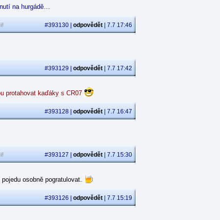
itnutí na hurgádě…
i!
#393130 |
odpovědět
| 7.7 17:46
#393129 |
odpovědět
| 7.7 17:42
dou protahovat kaďáky s CR07
#393128 |
odpovědět
| 7.7 16:47
i!
#393127 |
odpovědět
| 7.7 15:30
n pojedu osobně pogratulovat.
#393126 |
odpovědět
| 7.7 15:19