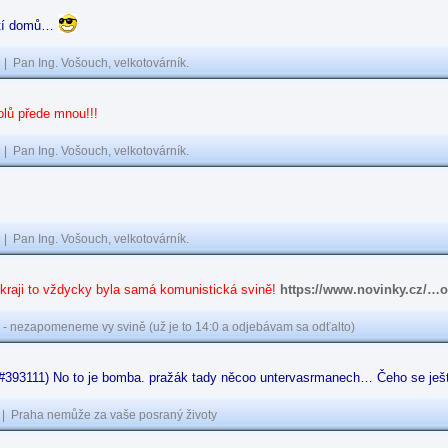
letí domů…
|
Pan Ing. Vošouch, velkotovárník.
olů přede mnou!!!
|
Pan Ing. Vošouch, velkotovárník.
|
Pan Ing. Vošouch, velkotovárník.
kraji to vždycky byla samá komunistická svině!
https://www.novinky.cz/…
 - nezapomeneme vy svině (už je to 14:0 a odjebávam sa odťalto)
(#393111) No to je bomba. pražák tady něcoo untervasrmanech… Čeho se ješt
|
Praha nemůže za vaše posraný životy