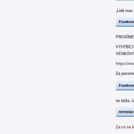
„Lidé moc 
Frankens
PROSÍME
VYH7BEJ
VENKOV!!
https://w
Za pozorno
Frankens
no bóže, 
miroslav
Za co se k