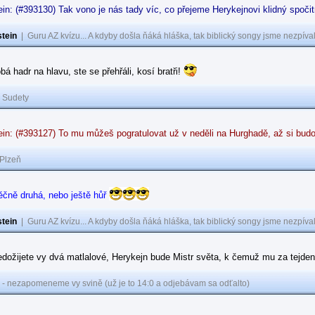
in: (#393130) Tak vono je nás tady víc, co přejeme Herykejnovi klidný spoč
tein
|
Guru AZ kvízu... A kdyby došla ňáká hláška, tak biblický songy jsme nezpíval
obá hadr na hlavu, ste se přehřáli, kosí bratři!
|
Sudety
ein: (#393127) To mu můžeš pogratulovat už v neděli na Hurghadě, až si bu
Plzeň
ěčně druhá, nebo ještě hůř
tein
|
Guru AZ kvízu... A kdyby došla ňáká hláška, tak biblický songy jsme nezpíval
dožijete vy dvá matlalové, Herykejn bude Mistr světa, k čemuž mu za tejde
 - nezapomeneme vy svině (už je to 14:0 a odjebávam sa odťalto)