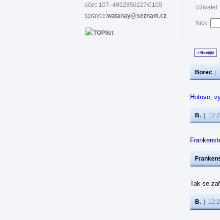
účet: 107–4892850227/0100
Uživatel:
správce:
watanay@seznam.cz
Nick:
« Novější
Borec
|
Hotovo, vy
B.
|
12:2
Frankenste
Frankens
Tak se zař
B.
|
12:2