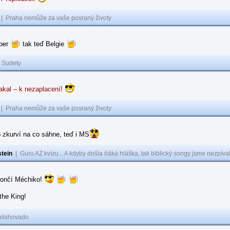
|
Praha nemůže za vaše posraný životy
per
tak teď Belgie
|
Sudety
akal – k nezaplacení!
|
Praha nemůže za vaše posraný životy
 zkurví na co sáhne, teď i MS
tein
|
Guru AZ kvízu... A kdyby došla ňáká hláška, tak biblický songy jsme nezpíval
 končí Méchiko!
the King!
pilshovado