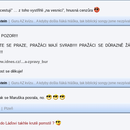
cestují“ … z toho vystřihli „na vesnici“, hnusná cenzůra
tein
|
Guru AZ kvízu... A kdyby došla ňáká hláška, tak biblický songy jsme nezpíval
 POZOR!!!
TE SE PRAZE, PRAŽÁCI MAJÍ SVRAB!!!! PRAŽÁCI SE DŮRAZNĚ 
!!
ww.idnes.cz/…a-zpravy_bur
st se děkuje!
tein
|
Guru AZ kvízu... A kdyby došla ňáká hláška, tak biblický songy jsme nezpíval
tak se Maruška posrala, no.
|
Plzeň
do Láďovi takhle krutě pomstil ?