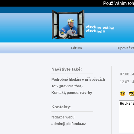
Používáním toh
Fórum
Tipovačk
Navštivte také:
07.08 1
Podrobné hledání v příspěvcích
12.07 1
ToS (pravidla fóra)
Kontakt, pomoc, návrhy
Kontakty:
redakce webu:
admin@pilsfanda.cz