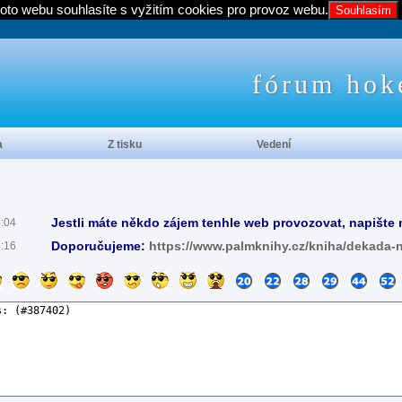
oto webu souhlasíte s vyžitím cookies pro provoz webu.
Souhlasím
fórum hok
a
Z tisku
Vedení
Jestli máte někdo zájem tenhle web provozovat, napište 
4:04
Doporučujeme:
https://www.palmknihy.cz/kniha/dekada-
4:16