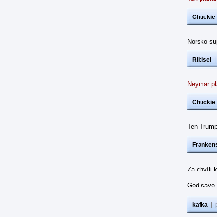
Chuckie
Norsko su
Ribisel
Neymar pl
Chuckie
Ten Trump
Frankens
Za chvíli
God save 
kafka
|