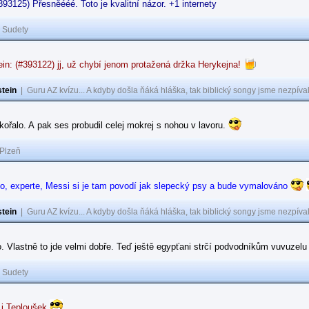
#393125) Přesněééé. Toto je kvalitní názor. +1 internety
|
Sudety
in: (#393122) jj, už chybí jenom protažená držka Herykejna!
tein
|
Guru AZ kvízu... A kdyby došla ňáká hláška, tak biblický songy jsme nezpíval
kořalo. A pak ses probudil celej mokrej s nohou v lavoru.
Plzeň
jo, experte, Messi si je tam povodí jak slepecký psy a bude vymalováno
tein
|
Guru AZ kvízu... A kdyby došla ňáká hláška, tak biblický songy jsme nezpíval
o. Vlastně to jde velmi dobře. Teď ještě egypťani strčí podvodníkům vuvuzelu
|
Sudety
 i Teploušek