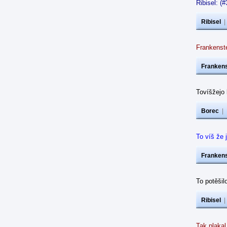
Ribisel: (
Ribisel
Frankenste
Frankens
Tovíšžejo 
Borec
|
To víš že 
Frankens
To potěšil
Ribisel
Tak plakal