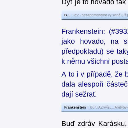
Dyť je to hovado tak
B.
|
12:2 - nezapomeneme vy svině (už j
Frankenstein: (#39
jako hovado, na si
předpokladu) se tak
k němu všichni posta
A to i v případě, že
dala alespoň částeč
dají sežrat.
Frankenstein
|
Guru AZ kvízu... A kdyby
Buď zdráv Karásku,