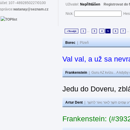
účet: 107–4892850227/0100
Uživatel:
Nepřihlášen
Registrovat do 
správce:
watanay@seznam.cz
Nick:
Hes
...
...
« Novější
1
3
4
5
6
7
Borec
|
Plzeň
Val val, a už sa nev
Frankenstein
|
Guru AZ kvízu... A kdyby
Jedu do Doveru, zbl
Artur Dent
|
ע שָׂמִים חֹשֶׁךְ לְאוֹר וְאוֹר לְחֹשֶׁךְ
Frankenstein: (#393