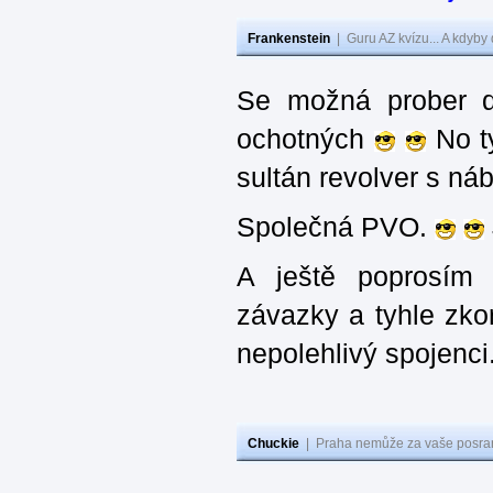
Frankenstein
|
Guru AZ kvízu... A kdyby
Se možná prober d
ochotných
No ty
sultán revolver s n
Společná PVO.
A ještě poprosím 
závazky a tyhle zko
nepolehlivý spojenci
Chuckie
|
Praha nemůže za vaše posran