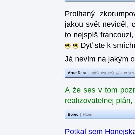
Prolhaný zkorumpov
jakou svět neviděl, 
to nejspíš francouzi
Dyť ste k smíchu 
Já nevim na jakým ob
Artur Dent
|
ע שָׂמִים חֹשֶׁךְ לְאוֹר וְאוֹר לְחֹשֶׁךְ
A že ses v tom poz
realizovatelnej plán
Borec
|
Plzeň
Potkal sem Honejska