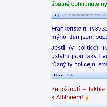
špatně dohlídnutel
B.
|
12:2 - nezapomeneme vy svině (už j
Frankenstein: (#3932
mýho. Jen jsem popsa
Jestli (v politice)
ostatní jsou taky h
různý ty policejní st
Ribisel
|
Sudety
Žabožroutí – takhle
s Albiónem!