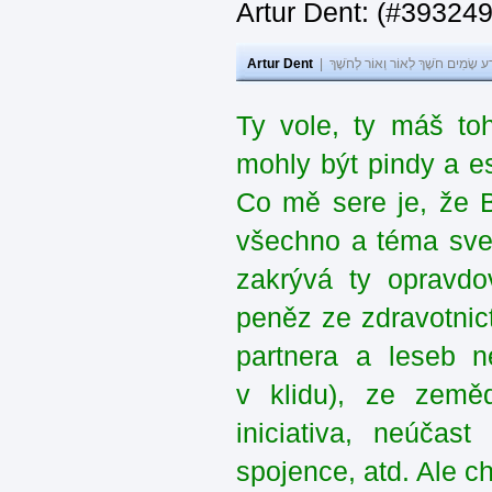
Artur Dent: (#39324
Artur Dent
|
ע שָׂמִים חֹשֶׁךְ לְאוֹר וְאוֹר לְחֹשֶׁךְ
Ty vole, ty máš to
mohly být pindy a e
Co mě sere je, že 
všechno a téma sve
zakrývá ty opravdo
peněz ze zdravotnic
partnera a leseb n
v klidu), ze zeměd
iniciativa, neúčas
spojence, atd. Ale c