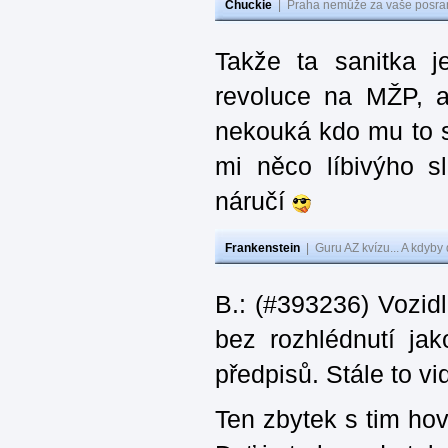
Chuckie
|
Praha nemůže za vaše posran
Takže ta sanitka j
revoluce na MŽP, 
nekouká kdo mu to sl
mi něco líbivýho s
náručí
Frankenstein
|
Guru AZ kvízu... A kdyby
B.: (#393236) Vozid
bez rozhlédnutí ja
předpisů. Stále to v
Ten zbytek s tim ho