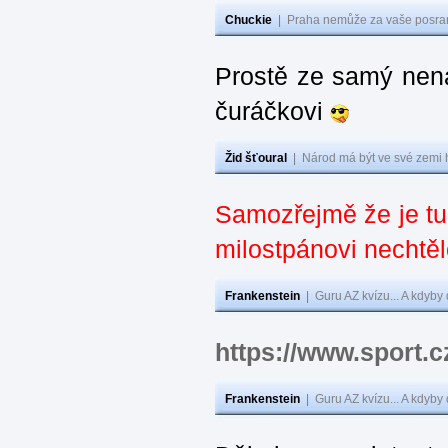
Chuckie
|
Praha nemůže za vaše posran
Prostě ze samý nená
čuráčkovi
Žid šťoural
|
Národ má být ve své zemi 
Samozřejmě že je t
milostpánovi nechtěl
Frankenstein
|
Guru AZ kvízu... A kdyby
https://www.sport.
Frankenstein
|
Guru AZ kvízu... A kdyby