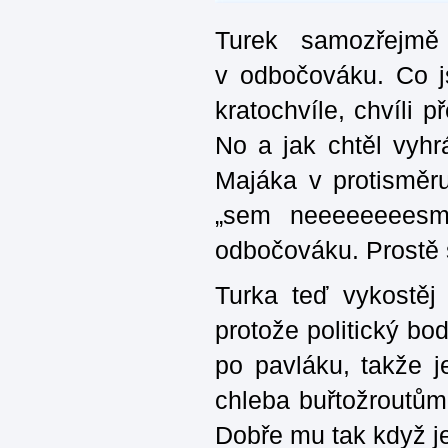
Turek samozřejmě
v odbočováku. Co j
kratochvíle, chvíli 
No a jak chtěl vyh
Majáka v protisměru
„sem neeeeeeeesm
odbočováku. Prostě s
Turka teď vykostěj
protože politický b
po pavláku, takže j
chleba buřtožroutůma
Dobře mu tak když j