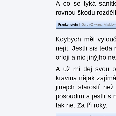
A co se týká sanit
rovnou škodu rozděli
Frankenstein
|
Guru AZ kvízu... A kdyby
Kdybych měl vylouč
nejít. Jestli sis ted
orloji a nic jinýjho 
A už mi dej svou o
kravina nějak zajímá
jinejch starostí ne
posoudim a jestli s 
tak ne. Za tři roky.