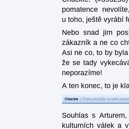
pomatence nevolít
u toho, ještě vyrábí
Nebo snad jim posl
zákazník a ne co cht
Asi ne co, to by byl
že se tady vykecává
neporazíme!
A ten konec, to je kl
Chuckie
|
Praha nemůže za vaše posran
Souhlas s Arturem,
kulturních válek a 