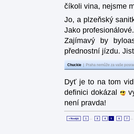
číkoli vina, nejsme m
Jo, a plzeňský sanit
Jako profesionálové.
Zajímavý by byloas
přednostní jízdu. Ji
Chuckie
|
Praha nemůže za vaše posran
Dyť je to na tom vi
definici dokázal
vy
není pravda!
...
...
« Novější
1
3
4
5
6
7