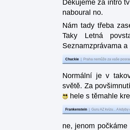
Děkujeme za intro tv
naboural no.
Nám tady třeba zas
Taky Letná povs
Seznamzprávama a D
Chuckie
|
Praha nemůže za vaše posran
Normální je v takov
světě. Za povšimnutí
hele s těmahle kre
Frankenstein
|
Guru AZ kvízu... A kdyby
ne, jenom počkáme a