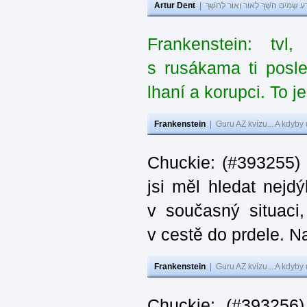
Artur Dent
|
ע שָׂמִים חֹשֶׁךְ לְאוֹר וְאוֹר לְחֹשֶׁךְ
Frankenstein: tv
s rusákama ti posl
lhaní a korupci. To j
Frankenstein
|
Guru AZ kvízu... A kdyby
Chuckie: (#393255)
jsi měl hledat nejdý
v současný situaci
v cestě do prdele. Na
Frankenstein
|
Guru AZ kvízu... A kdyby
Chuckie: (#393256)