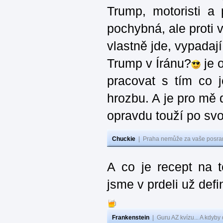
Trump, motoristi a
pochybná, ale proti v
vlastně jde, vypadají
Trump v Íránu?
je 
pracovat s tím co j
hrozbu. A je pro mě d
opravdu touží po svo
Chuckie
|
Praha nemůže za vaše posran
A co je recept na 
jsme v prdeli už defi
Frankenstein
|
Guru AZ kvízu... A kdyby