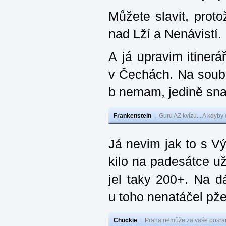
Můžete slavit, prot
nad Lží a Nenávistí.
A já upravim itinerá
v Čechách. Na soubo
b nemam, jedině sna
Frankenstein
|
Guru AZ kvízu... A kdyby
Já nevim jak to s V
kilo na padesátce už 
jel taky 200+. Na 
u toho nenatáčel pž
Chuckie
|
Praha nemůže za vaše posran