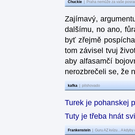
Chuckie
|
Praha nemůže za vaše posran
Zajímavý, argumentuj
dalšímu, no ano, fůra
byť zřejmě pospícha
tom závisel tvuj živ
aby alfasamčí bojovn
nerozbrečeli se, že 
kafka
|
pilshovado
Turek je pohanskej 
Tuty je třeba hnát 
Frankenstein
|
Guru AZ kvízu... A kdyby