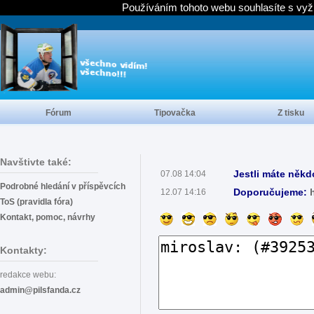
Používáním tohoto webu souhlasíte s vyž
Fórum
Tipovačka
Z tisku
Navštivte také:
Jestli máte někd
07.08 14:04
Podrobné hledání v příspěvcích
Doporučujeme:
12.07 14:16
ToS (pravidla fóra)
Kontakt, pomoc, návrhy
Kontakty:
redakce webu:
admin@pilsfanda.cz