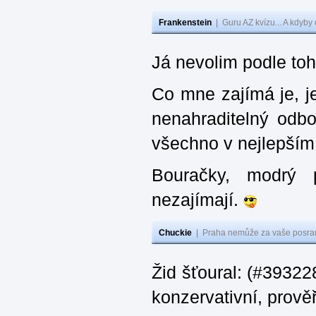
Frankenstein
|
Guru AZ kvízu... A kdyby
Já nevolim podle toh
Co mne zajímá je, je
nenahraditelný odbor
všechno v nejlepším
Bouračky, modrý
nezajímají.
Chuckie
|
Praha nemůže za vaše posran
Žid šťoural: (#393228
konzervativní, prověř