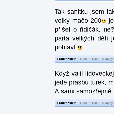
Tak sanitku jsem fakt
velký mačo 200
je
přišel o řidičák, n
parta velkých dětí j
pohlaví
Frankenstein
|
Guru AZ kvízu... A kdyby
Když valil lidoveckej
jede prasbu turek, m
A sami samozřejmě …
Frankenstein
|
Guru AZ kvízu... A kdyby