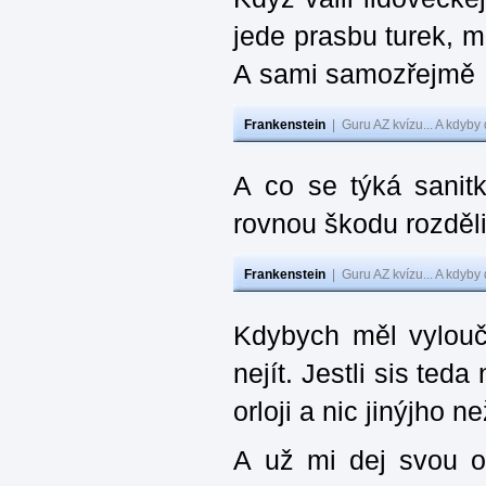
jede prasbu turek, m
A sami samozřejmě …
Frankenstein
|
Guru AZ kvízu... A kdyby
A co se týká sanit
rovnou škodu rozděli
Frankenstein
|
Guru AZ kvízu... A kdyby
Kdybych měl vylouč
nejít. Jestli sis ted
orloji a nic jinýjho 
A už mi dej svou o