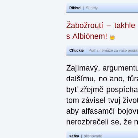
Ribisel
|
Sudety
Žabožroutí – takhle
s Albiónem!
Chuckie
|
Praha nemůže za vaše posran
Zajímavý, argumentuj
dalšímu, no ano, fůra
byť zřejmě pospícha
tom závisel tvuj živ
aby alfasamčí bojovn
nerozbrečeli se, že 
kafka
|
pilshovado