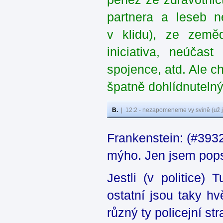
partnera a leseb n
v klidu), ze zeměd
iniciativa, neúčas
spojence, atd. Ale c
špatně dohlídnutel
B.
|
12:2 - nezapomeneme vy svině (už j
Frankenstein: (#3932
mýho. Jen jsem popsa
Jestli (v politice)
ostatní jsou taky h
různý ty policejní st