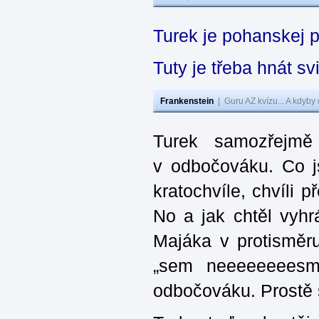
Turek je pohanskej 
Tuty je třeba hnát 
Frankenstein
|
Guru AZ kvízu... A kdyby
Turek samozřejmě
v odbočováku. Co j
kratochvíle, chvíli 
No a jak chtěl vyh
Majáka v protisměru
„sem neeeeeeeesm
odbočováku. Prostě s