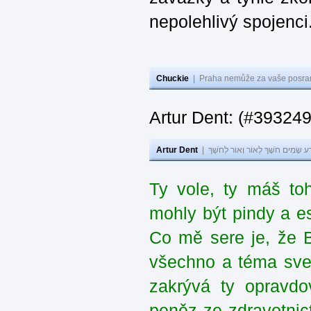
nepolehlivý spojenci
Chuckie
|
Praha nemůže za vaše posran
Artur Dent: (#39324
Artur Dent
|
ע שָׂמִים חֹשֶׁךְ לְאוֹר וְאוֹר לְחֹשֶׁךְ
Ty vole, ty máš to
mohly být pindy a e
Co mě sere je, že 
všechno a téma sve
zakrývá ty opravdo
peněz ze zdravotnic