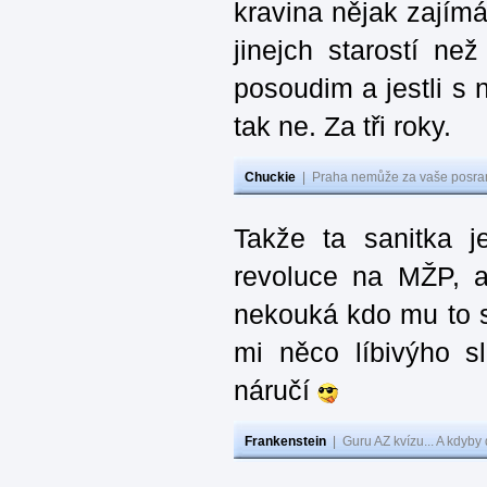
kravina nějak zajímá
jinejch starostí ne
posoudim a jestli s 
tak ne. Za tři roky.
Chuckie
|
Praha nemůže za vaše posran
Takže ta sanitka j
revoluce na MŽP, 
nekouká kdo mu to sl
mi něco líbivýho s
náručí
Frankenstein
|
Guru AZ kvízu... A kdyby