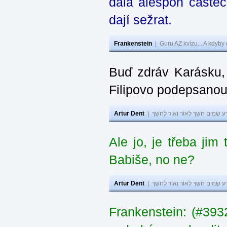
dala alespoň částeč
dají sežrat.
Frankenstein
|
Guru AZ kvízu... A kdyby
Buď zdráv Karásku,
Filipovo podepsanou 
Artur Dent
|
ע שָׂמִים חֹשֶׁךְ לְאוֹר וְאוֹר לְחֹשֶׁךְ
Ale jo, je třeba jim
Babiše, no ne?
Artur Dent
|
ע שָׂמִים חֹשֶׁךְ לְאוֹר וְאוֹר לְחֹשֶׁךְ
Frankenstein: (#3932