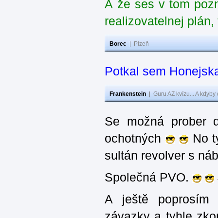
A že ses v tom poz
realizovatelnej plán
Borec
|
Plzeň
Potkal sem Honejska
Frankenstein
|
Guru AZ kvízu... A kdyby
Se možná prober d
ochotných
No ty
sultán revolver s n
Společná PVO.
A ještě poprosím 
závazky a tyhle zko