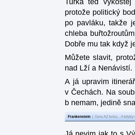
Turka teď vykostěj
protože politický b
po pavláku, takže j
chleba buřtožroutůma
Dobře mu tak když j
Můžete slavit, prot
nad Lží a Nenávistí.
A já upravim itinerá
v Čechách. Na soubo
b nemam, jedině sna
Frankenstein
|
Guru AZ kvízu... A kdyby
Já nevim jak to s V