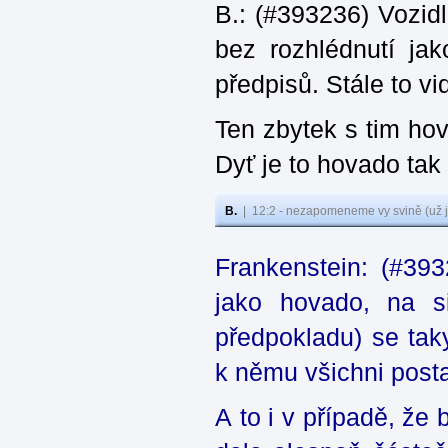
B.: (#393236) Vozid
bez rozhlédnutí ja
předpisů. Stále to v
Ten zbytek s tim ho
Dyť je to hovado tak
B.
|
12:2 - nezapomeneme vy svině (už j
Frankenstein: (#39
jako hovado, na si
předpokladu) se tak
k němu všichni posta
A to i v případě, že