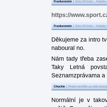
Frankenstein
|
Guru AZ kvízu... A kdyby
https://www.sport.
Frankenstein
|
Guru AZ kvízu... A kdyby
Děkujeme za intro tv
naboural no.
Nám tady třeba zas
Taky Letná povs
Seznamzprávama a D
Chuckie
|
Praha nemůže za vaše posran
Normální je v takov