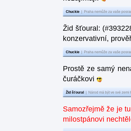
Chuckie
|
Praha nemůže za vaše posran
Žid šťoural: (#393228
konzervativní, prověř
Chuckie
|
Praha nemůže za vaše posran
Prostě ze samý nená
čuráčkovi
Žid šťoural
|
Národ má být ve své zemi 
Samozřejmě že je t
milostpánovi nechtěl