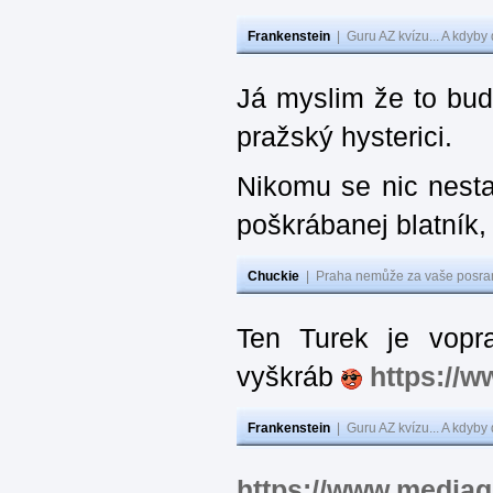
Frankenstein
|
Guru AZ kvízu... A kdyby
Já myslim že to bude
pražský hysterici.
Nikomu se nic nesta
poškrábanej blatník, 
Chuckie
|
Praha nemůže za vaše posran
Ten Turek je vopra
vyškráb
https://
Frankenstein
|
Guru AZ kvízu... A kdyby
https://www.mediagu