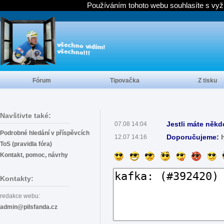
Používáním tohoto webu souhlasíte s vyž
Fórum
Tipovačka
Z tisku
Navštivte také:
Jestli máte někd
07.08 14:04
Podrobné hledání v příspěvcích
Doporučujeme:
12.07 14:16
ToS (pravidla fóra)
Kontakt, pomoc, návrhy
Kontakty:
redakce webu:
admin@pilsfanda.cz