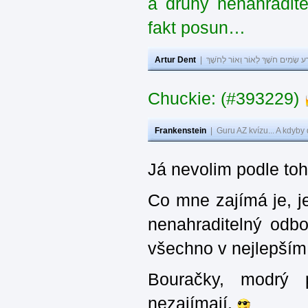
a druhý nenahradit
fakt posun…
Artur Dent
|
ע שָׂמִים חֹשֶׁךְ לְאוֹר וְאוֹר לְחֹשֶׁךְ
Chuckie: (#393229)
Frankenstein
|
Guru AZ kvízu... A kdyby
Já nevolim podle toh
Co mne zajímá je, je
nenahraditelný odbor
všechno v nejlepším
Bouračky, modrý
nezajímají.