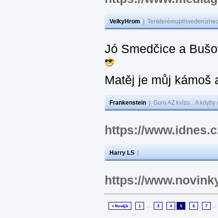
VelkyHrom
|
Tenkterémupilsvedeníznech
Jó Smedčice a Bušov
Matěj je můj kámoš
Frankenstein
|
Guru AZ kvízu... A kdyby
https://www.idnes.
Harry LS
|
https://www.novin
...
...
« Novější
1
3
4
5
6
7