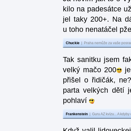
kilo na padesátce už 
jel taky 200+. Na 
u toho nenatáčel pž
Chuckie
|
Praha nemůže za vaše posran
Tak sanitku jsem fakt
velký mačo 200
je
přišel o řidičák, n
parta velkých dětí j
pohlaví
Frankenstein
|
Guru AZ kvízu... A kdyby
Když valil lidoveckej