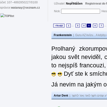
účet: 107–4892850227/0100
Uživatel:
Nepřihlášen
Registrovat do 
správce:
watanay@seznam.cz
Nick:
Hes
...
...
« Novější
1
3
4
5
6
7
Frankenstein
|
Guru AZ kvízu... A kdyby
Prolhaný zkorumpov
jakou svět neviděl, 
to nejspíš francouzi
Dyť ste k smíchu 
Já nevim na jakým ob
Artur Dent
|
ע שָׂמִים חֹשֶׁךְ לְאוֹר וְאוֹר לְחֹשֶׁךְ