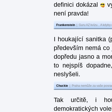
definici dokázal
vy
není pravda!
Frankenstein
|
Guru AZ kvízu... A kdyby
I houkající sanitka
především nemá co j
dopředu jasno a mor
to nejspíš dopadne
neslyšeli.
Chuckie
|
Praha nemůže za vaše posran
Tak určitě, i ho
demokratických vo­le