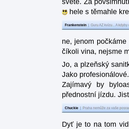
světě. Za povšimnutí
hele s těmahle kre
Frankenstein
|
Guru AZ kvízu... A kdyby
ne, jenom počkáme a
číkoli vina, nejsme m
Jo, a plzeňský sanit
Jako profesionálové.
Zajímavý by byloas
přednostní jízdu. Ji
Chuckie
|
Praha nemůže za vaše posran
Dyť je to na tom vi