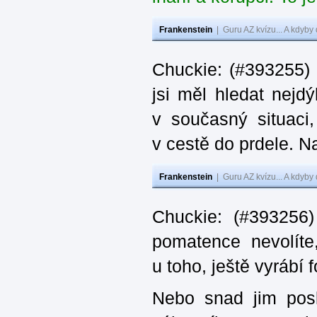
Frankenstein
|
Guru AZ kvízu... A kdyby
Chuckie: (#393255)
jsi měl hledat nejdý
v současný situaci
v cestě do prdele. Na
Frankenstein
|
Guru AZ kvízu... A kdyby
Chuckie: (#393256)
pomatence nevolít
u toho, ještě vyrábí
Nebo snad jim posl