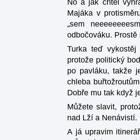
No a jak chtěl vyh
Majáka v protisměru
„sem neeeeeeeesm
odbočováku. Prostě s
Turka teď vykostěj
protože politický b
po pavláku, takže j
chleba buřtožroutůma
Dobře mu tak když j
Můžete slavit, prot
nad Lží a Nenávistí.
A já upravim itinerá