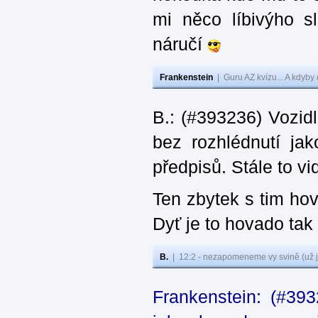
mi něco líbivýho s
náručí
Frankenstein
|
Guru AZ kvízu... A kdyby
B.: (#393236) Vozid
bez rozhlédnutí ja
předpisů. Stále to v
Ten zbytek s tim ho
Dyť je to hovado tak
B.
|
12:2 - nezapomeneme vy svině (už j
Frankenstein: (#39