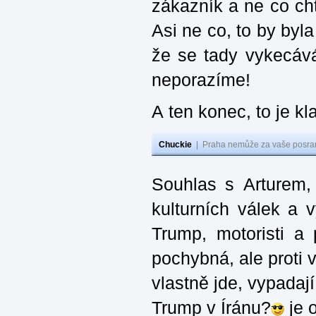
zákazník a ne co cht
Asi ne co, to by byl
že se tady vykecává
neporazíme!
A ten konec, to je kl
Chuckie
|
Praha nemůže za vaše posran
Souhlas s Arturem,
kulturních válek a 
Trump, motoristi a
pochybná, ale proti v
vlastně jde, vypadají
Trump v Íránu?
je 