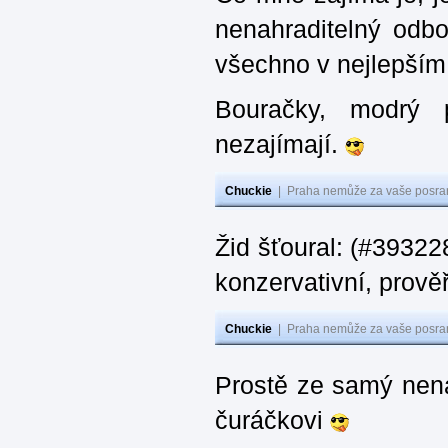
nenahraditelný odbor
všechno v nejlepším
Bouračky, modrý
nezajímají.
Chuckie
|
Praha nemůže za vaše posran
Žid šťoural: (#393228
konzervativní, prověř
Chuckie
|
Praha nemůže za vaše posran
Prostě ze samý nená
čuráčkovi