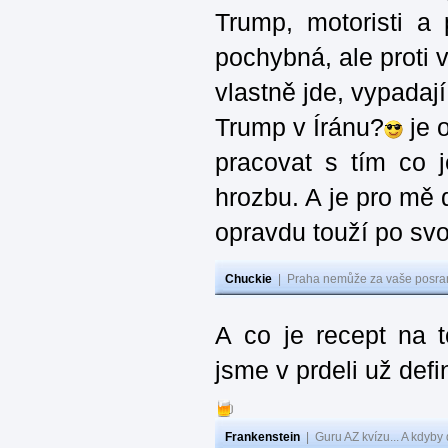
Trump, motoristi a
pochybná, ale proti v
vlastně jde, vypadají
Trump v Íránu?
je 
pracovat s tím co j
hrozbu. A je pro mě d
opravdu touží po svo
Chuckie
|
Praha nemůže za vaše posran
A co je recept na 
jsme v prdeli už defi
Frankenstein
|
Guru AZ kvízu... A kdyby