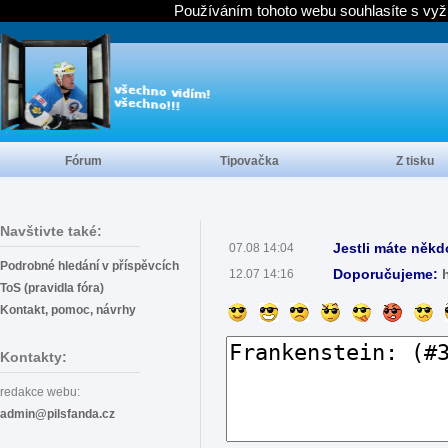
Používáním tohoto webu souhlasíte s vyž
Fórum
Tipovačka
Z tisku
Navštivte také:
Jestli máte někd
07.08 14:04
Podrobné hledání v příspěvcích
Doporučujeme:
12.07 14:16
ToS (pravidla fóra)
Kontakt, pomoc, návrhy
Kontakty:
redakce webu:
admin@pilsfanda.cz