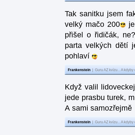
Tak sanitku jsem fakt
velký mačo 200
je
přišel o řidičák, n
parta velkých dětí j
pohlaví
Frankenstein
|
Guru AZ kvízu... A kdyby
Když valil lidoveckej
jede prasbu turek, m
A sami samozřejmě …
Frankenstein
|
Guru AZ kvízu... A kdyby