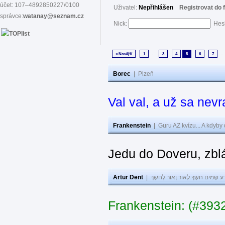
účet: 107–4892850227/0100
Uživatel:
Nepřihlášen
Registrovat do 
správce:
watanay@seznam.cz
Nick:
Hes
...
...
« Novější
1
3
4
5
6
7
Borec
|
Plzeň
Val val, a už sa nev
Frankenstein
|
Guru AZ kvízu... A kdyby
Jedu do Doveru, zbl
Artur Dent
|
ע שָׂמִים חֹשֶׁךְ לְאוֹר וְאוֹר לְחֹשֶׁךְ
Frankenstein: (#393