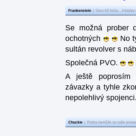
Frankenstein
|
Guru AZ kvízu... A kdyby
Se možná prober d
ochotných
No ty
sultán revolver s n
Společná PVO.
A ještě poprosím 
závazky a tyhle zko
nepolehlivý spojenci
Chuckie
|
Praha nemůže za vaše posran