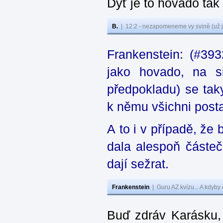
Dyť je to hovado tak
B.
|
12:2 - nezapomeneme vy svině (už j
Frankenstein: (#39
jako hovado, na si
předpokladu) se tak
k němu všichni posta
A to i v případě, že
dala alespoň částeč
dají sežrat.
Frankenstein
|
Guru AZ kvízu... A kdyby
Buď zdráv Karásku,