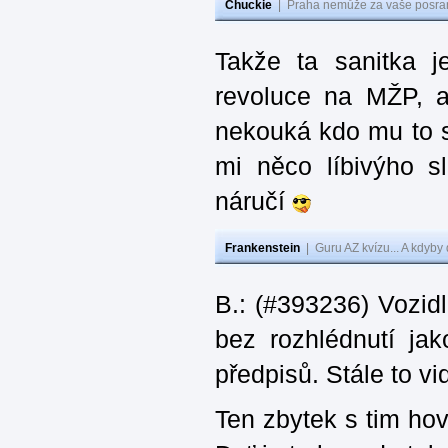
Chuckie
|
Praha nemůže za vaše posran
Takže ta sanitka j
revoluce na MŽP, 
nekouká kdo mu to sl
mi něco líbivýho s
náručí
Frankenstein
|
Guru AZ kvízu... A kdyby
B.: (#393236) Vozid
bez rozhlédnutí ja
předpisů. Stále to v
Ten zbytek s tim ho