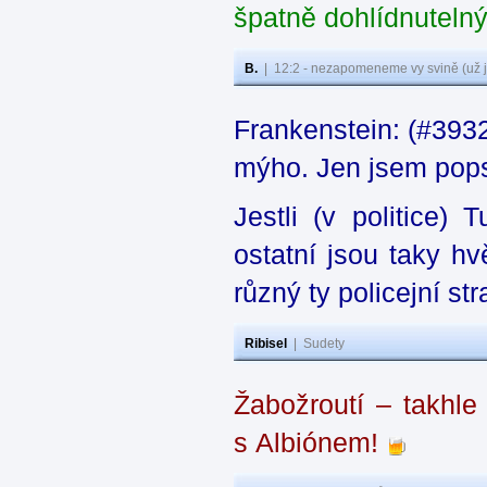
špatně dohlídnutel
B.
|
12:2 - nezapomeneme vy svině (už j
Frankenstein: (#3932
mýho. Jen jsem popsa
Jestli (v politice)
ostatní jsou taky h
různý ty policejní st
Ribisel
|
Sudety
Žabožroutí – takhle
s Albiónem!