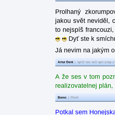
Prolhaný zkorumpov
jakou svět neviděl, 
to nejspíš francouzi
Dyť ste k smíchu 
Já nevim na jakým ob
Artur Dent
|
ע שָׂמִים חֹשֶׁךְ לְאוֹר וְאוֹר לְחֹשֶׁךְ
A že ses v tom poz
realizovatelnej plán
Borec
|
Plzeň
Potkal sem Honejska