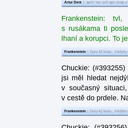
Artur Dent
|
ע שָׂמִים חֹשֶׁךְ לְאוֹר וְאוֹר לְחֹשֶׁךְ
Frankenstein: tv
s rusákama ti posl
lhaní a korupci. To j
Frankenstein
|
Guru AZ kvízu... A kdyby
Chuckie: (#393255)
jsi měl hledat nejdý
v současný situaci
v cestě do prdele. Na
Frankenstein
|
Guru AZ kvízu... A kdyby
Chuckie: (#393256)