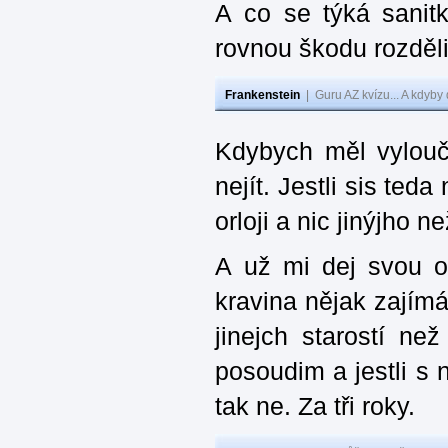
A co se týká sanit
rovnou škodu rozděli
Frankenstein
|
Guru AZ kvízu... A kdyby
Kdybych měl vylouč
nejít. Jestli sis ted
orloji a nic jinýjho 
A už mi dej svou o
kravina nějak zajímá
jinejch starostí ne
posoudim a jestli s 
tak ne. Za tři roky.