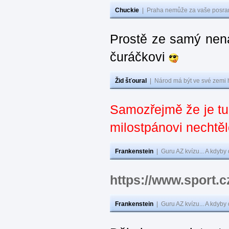
Chuckie
|
Praha nemůže za vaše posran
Prostě ze samý nená
čuráčkovi
Žid šťoural
|
Národ má být ve své zemi 
Samozřejmě že je t
milostpánovi nechtěl
Frankenstein
|
Guru AZ kvízu... A kdyby
https://www.sport.
Frankenstein
|
Guru AZ kvízu... A kdyby