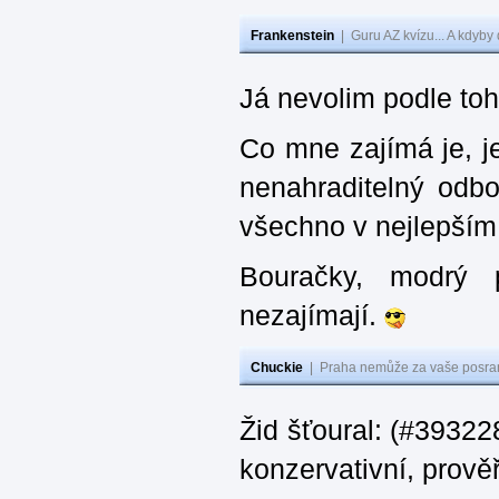
Frankenstein
|
Guru AZ kvízu... A kdyby
Já nevolim podle toh
Co mne zajímá je, je
nenahraditelný odbor
všechno v nejlepším
Bouračky, modrý
nezajímají.
Chuckie
|
Praha nemůže za vaše posran
Žid šťoural: (#393228
konzervativní, prověř