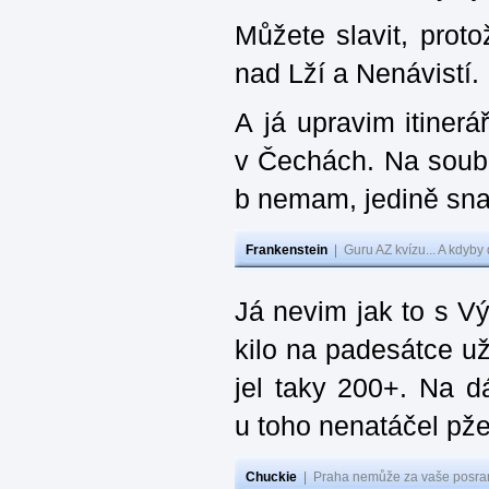
Můžete slavit, prot
nad Lží a Nenávistí.
A já upravim itinerá
v Čechách. Na soubo
b nemam, jedině sna
Frankenstein
|
Guru AZ kvízu... A kdyby
Já nevim jak to s V
kilo na padesátce už 
jel taky 200+. Na 
u toho nenatáčel pž
Chuckie
|
Praha nemůže za vaše posran