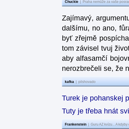
Chuckie
|
Praha nemůže za vaše posran
Zajímavý, argumentuj
dalšímu, no ano, fůra
byť zřejmě pospícha
tom závisel tvuj živ
aby alfasamčí bojovn
nerozbrečeli se, že 
kafka
|
pilshovado
Turek je pohanskej 
Tuty je třeba hnát 
Frankenstein
|
Guru AZ kvízu... A kdyby