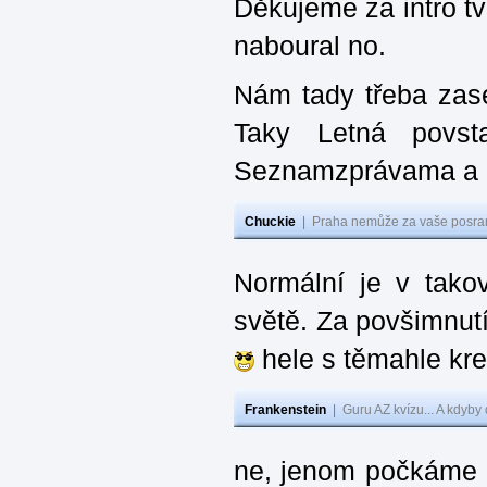
Děkujeme za intro tv
naboural no.
Nám tady třeba zas
Taky Letná povs
Seznamzprávama a D
Chuckie
|
Praha nemůže za vaše posran
Normální je v takov
světě. Za povšimnutí
hele s těmahle kre
Frankenstein
|
Guru AZ kvízu... A kdyby
ne, jenom počkáme a