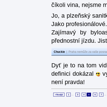
číkoli vina, nejsme m
Jo, a plzeňský sanit
Jako profesionálové.
Zajímavý by byloas
přednostní jízdu. Ji
Chuckie
|
Praha nemůže za vaše posran
Dyť je to na tom vi
definici dokázal
vy
není pravda!
...
...
« Novější
1
3
4
5
6
7