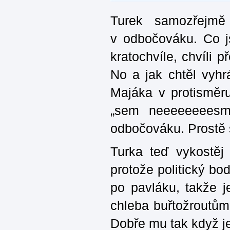
Turek samozřejmě
v odbočováku. Co j
kratochvíle, chvíli 
No a jak chtěl vyh
Majáka v protisměru
„sem neeeeeeeesm
odbočováku. Prostě s
Turka teď vykostěj
protože politický b
po pavláku, takže j
chleba buřtožroutůma
Dobře mu tak když j