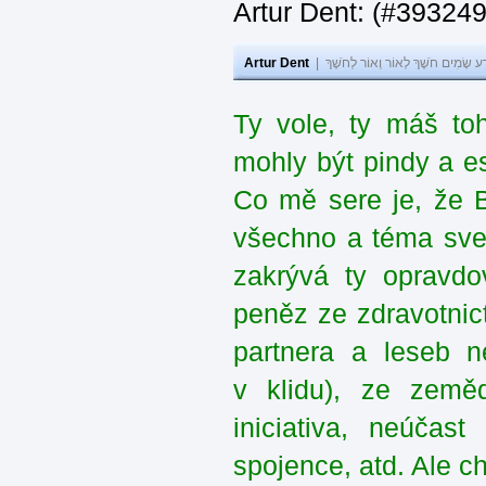
Artur Dent: (#39324
Artur Dent
|
ע שָׂמִים חֹשֶׁךְ לְאוֹר וְאוֹר לְחֹשֶׁךְ
Ty vole, ty máš to
mohly být pindy a e
Co mě sere je, že 
všechno a téma sve
zakrývá ty opravdo
peněz ze zdravotnic
partnera a leseb n
v klidu), ze zeměd
iniciativa, neúčas
spojence, atd. Ale c