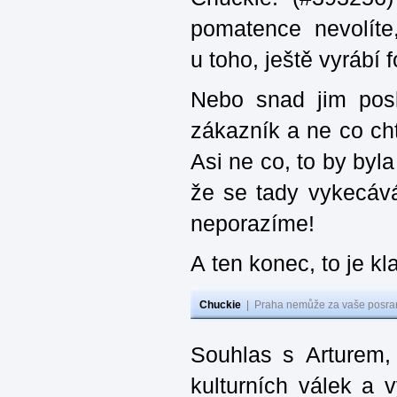
pomatence nevolít
u toho, ještě vyrábí
Nebo snad jim posl
zákazník a ne co cht
Asi ne co, to by byl
že se tady vykecává
neporazíme!
A ten konec, to je kl
Chuckie
|
Praha nemůže za vaše posran
Souhlas s Arturem,
kulturních válek a 