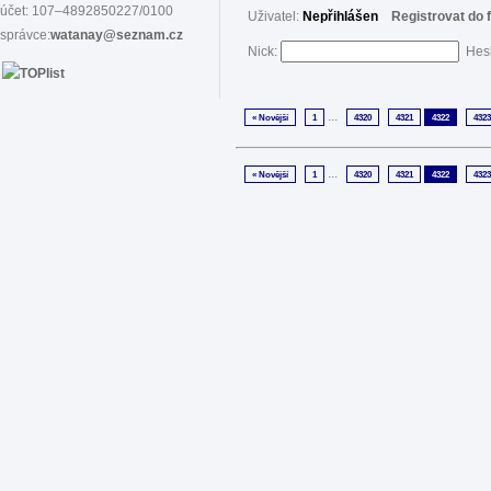
účet: 107–4892850227/0100
Uživatel:
Nepřihlášen
Registrovat do 
správce:
watanay@seznam.cz
Nick:
Hes
...
« Novější
1
4320
4321
4322
4323
...
« Novější
1
4320
4321
4322
4323