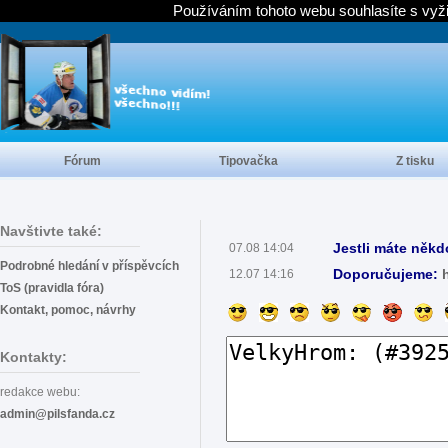
Používáním tohoto webu souhlasíte s vyž
Fórum
Tipovačka
Z tisku
Navštivte také:
Jestli máte někd
07.08 14:04
Podrobné hledání v příspěvcích
Doporučujeme:
12.07 14:16
ToS (pravidla fóra)
Kontakt, pomoc, návrhy
Kontakty:
redakce webu:
admin@pilsfanda.cz