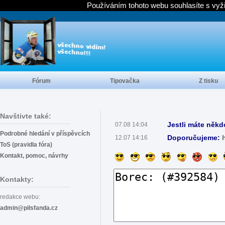
Používáním tohoto webu souhlasíte s vyž
Fórum
Tipovačka
Z tisku
Navštivte také:
Jestli máte někd
07.08 14:04
Podrobné hledání v příspěvcích
Doporučujeme:
12.07 14:16
ToS (pravidla fóra)
Kontakt, pomoc, návrhy
Kontakty:
redakce webu:
admin@pilsfanda.cz