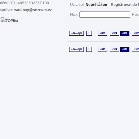
účet: 107–4892850227/0100
Uživatel:
Nepřihlášen
Registrovat do 
správce:
watanay@seznam.cz
Nick:
Hes
...
« Novější
1
4320
4321
4322
4323
...
« Novější
1
4320
4321
4322
4323