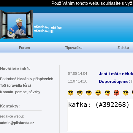
Používáním tohoto webu souhlasíte s vyž
Fórum
Tipovačka
Z tisku
Navštivte také:
Jestli máte někd
07.08 14:04
Podrobné hledání v příspěvcích
Doporučujeme:
12.07 14:16
ToS (pravidla fóra)
Kontakt, pomoc, návrhy
Kontakty:
redakce webu:
admin@pilsfanda.cz