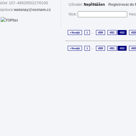
účet: 107–4892850227/0100
Uživatel:
Nepřihlášen
Registrovat do 
správce:
watanay@seznam.cz
Nick:
Hes
...
« Novější
1
4320
4321
4322
4323
...
« Novější
1
4320
4321
4322
4323