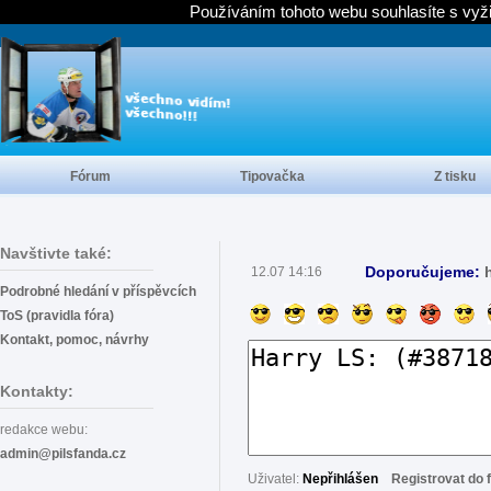
Používáním tohoto webu souhlasíte s vyž
Fórum
Tipovačka
Z tisku
Navštivte také:
Doporučujeme:
12.07 14:16
Podrobné hledání v příspěvcích
ToS (pravidla fóra)
Kontakt, pomoc, návrhy
Kontakty:
redakce webu:
admin@pilsfanda.cz
Uživatel:
Nepřihlášen
Registrovat do 