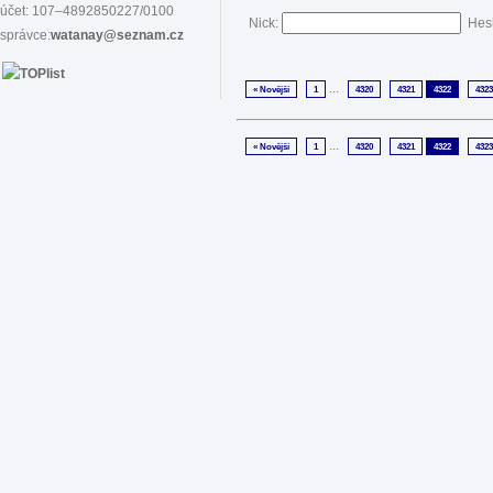
účet: 107–4892850227/0100
Nick:
Hes
správce:
watanay@seznam.cz
...
« Novější
1
4320
4321
4322
4323
...
« Novější
1
4320
4321
4322
4323