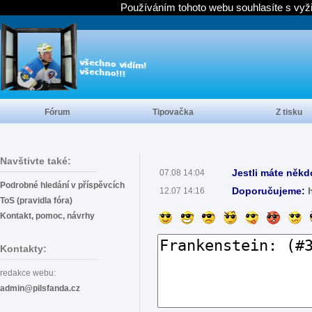
Používáním tohoto webu souhlasíte s vyž
Fórum
Tipovačka
Z tisku
Navštivte také:
Jestli máte někd
07.08 14:04
Podrobné hledání v příspěvcích
Doporučujeme:
12.07 14:16
ToS (pravidla fóra)
Kontakt, pomoc, návrhy
Kontakty:
redakce webu:
admin@pilsfanda.cz