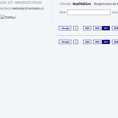
účet: 107–4892850227/0100
Uživatel:
Nepřihlášen
Registrovat do 
správce:
watanay@seznam.cz
Nick:
Hes
...
« Novější
1
4315
4316
4317
4318
...
« Novější
1
4315
4316
4317
4318