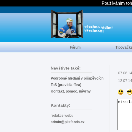
Používáním toh
Fórum
Tipovačk
Navštivte také:
07.08 1
Podrobné hledání v příspěvcích
12.07 1
ToS (pravidla fóra)
Kontakt, pomoc, návrhy
Kontakty:
redakce webu:
admin@pilsfanda.cz