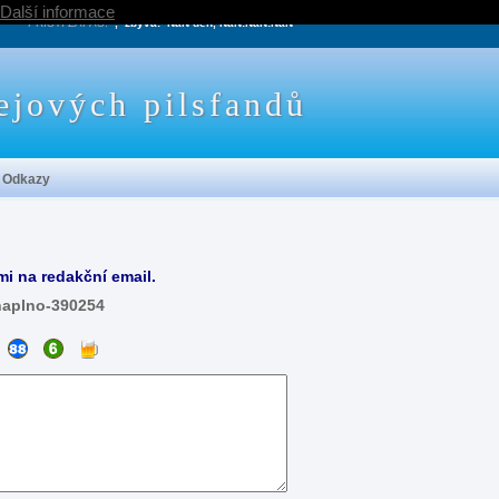
Další informace
PRÍŠTÍ ZÁPAS:
, zbývá:
NaN den, NaN:NaN:NaN
ejových pilsfandů
Odkazy
mi na redakční email.
naplno-390254