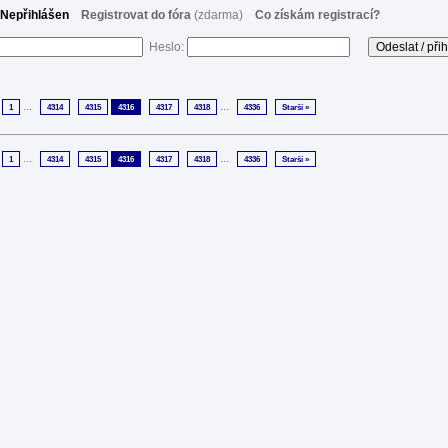
Nepřihlášen
Registrovat do fóra
(zdarma)
Co získám registrací?
Heslo:
...
...
1
4314
4315
4316
4317
4318
4336
Starší »
...
...
1
4314
4315
4316
4317
4318
4336
Starší »