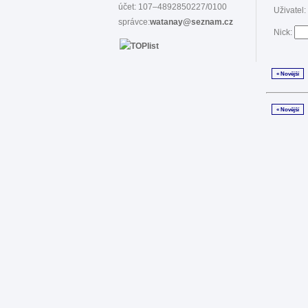
účet: 107–4892850227/0100
Uživatel:
správce:
watanay@seznam.cz
Nick:
« Novější
« Novější