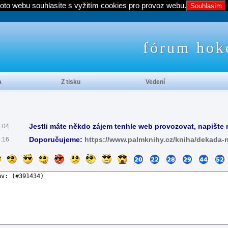
oto webu souhlasíte s vyžitím cookies pro provoz webu.
Souhlasím
fórum hok
a
Z tisku
Vedení
Jestli máte někdo zájem tenhle web provozovat, napište 
4:04
Doporučujeme:
https://www.palmknihy.cz/kniha/dekada-
4:16