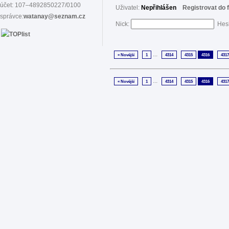
účet: 107–4892850227/0100
Uživatel:
Nepřihlášen
Registrovat do 
správce:
watanay@seznam.cz
Nick:
Hes
...
« Novější
1
4314
4315
4316
4317
...
« Novější
1
4314
4315
4316
4317