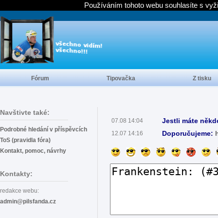
Používáním tohoto webu souhlasíte s vyž
Fórum
Tipovačka
Z tisku
Navštivte také:
Jestli máte někd
07.08 14:04
Podrobné hledání v příspěvcích
Doporučujeme:
12.07 14:16
ToS (pravidla fóra)
Kontakt, pomoc, návrhy
Kontakty:
redakce webu:
admin@pilsfanda.cz