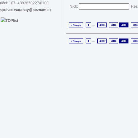
účet: 107–4892850227/0100
Nick:
Hes
správce:
watanay@seznam.cz
...
« Novější
1
4313
4314
4315
4316
...
« Novější
1
4313
4314
4315
4316