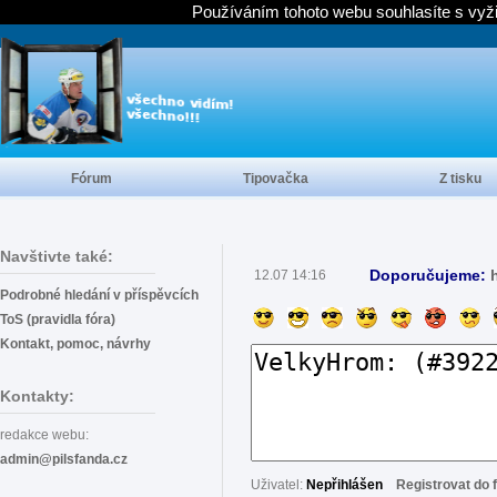
Používáním tohoto webu souhlasíte s vyž
Fórum
Tipovačka
Z tisku
Navštivte také:
Doporučujeme:
12.07 14:16
Podrobné hledání v příspěvcích
ToS (pravidla fóra)
Kontakt, pomoc, návrhy
Kontakty:
redakce webu:
admin@pilsfanda.cz
Uživatel:
Nepřihlášen
Registrovat do 