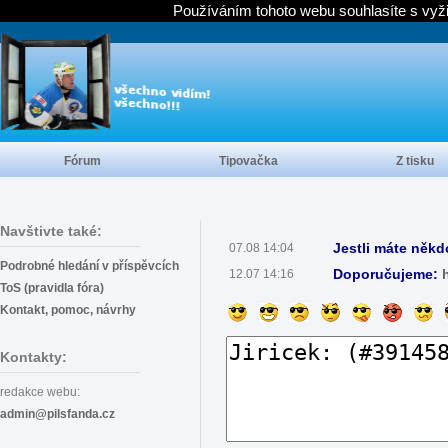
Používáním tohoto webu souhlasíte s vyž
Fórum
Tipovačka
Z tisku
Navštivte také:
Jestli máte někd
07.08 14:04
Podrobné hledání v příspěvcích
Doporučujeme:
12.07 14:16
ToS (pravidla fóra)
Kontakt, pomoc, návrhy
Kontakty:
redakce webu:
admin@pilsfanda.cz