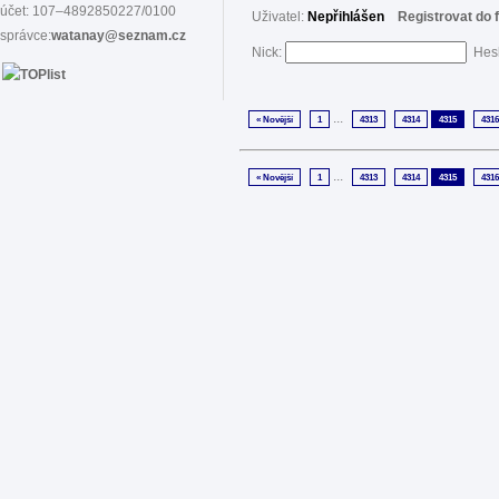
účet: 107–4892850227/0100
Uživatel:
Nepřihlášen
Registrovat do 
správce:
watanay@seznam.cz
Nick:
Hes
...
« Novější
1
4313
4314
4315
4316
...
« Novější
1
4313
4314
4315
4316