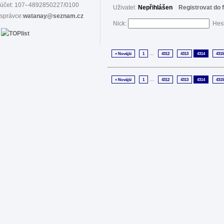
účet: 107–4892850227/0100
Uživatel:
Nepřihlášen
Registrovat do 
správce:
watanay@seznam.cz
Nick:
Hes
...
« Novější
1
4312
4313
4314
4315
...
« Novější
1
4312
4313
4314
4315