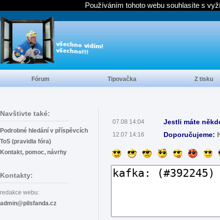
Používáním tohoto webu souhlasíte s vyž
Fórum
Tipovačka
Z tisku
Navštivte také:
Jestli máte někd
07.08 14:04
Podrobné hledání v příspěvcích
Doporučujeme:
12.07 14:16
ToS (pravidla fóra)
Kontakt, pomoc, návrhy
Kontakty:
redakce webu:
admin@pilsfanda.cz