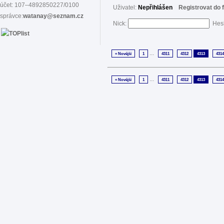
účet: 107–4892850227/0100
Uživatel:
Nepřihlášen
Registrovat do 
správce:
watanay@seznam.cz
Nick:
Hes
...
« Novější
1
4311
4312
4313
4314
...
« Novější
1
4311
4312
4313
4314