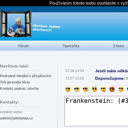
Používáním tohoto webu souhlasíte s vyž
Fórum
Tipovačka
Z tisku
Navštivte také:
Jestli máte někd
07.08 14:04
Podrobné hledání v příspěvcích
Doporučujeme:
12.07 14:16
ToS (pravidla fóra)
Kontakt, pomoc, návrhy
Kontakty:
redakce webu:
admin@pilsfanda.cz