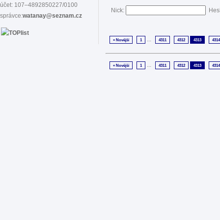
účet: 107–4892850227/0100
Nick:
Hes
správce:
watanay@seznam.cz
...
« Novější
1
4311
4312
4313
4314
...
« Novější
1
4311
4312
4313
4314