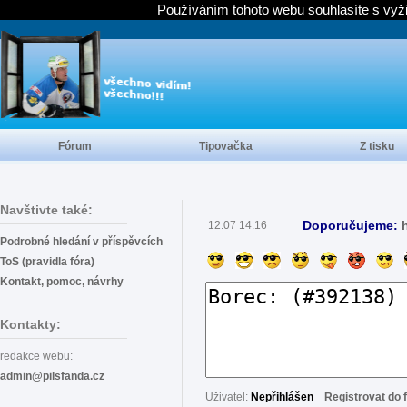
Používáním tohoto webu souhlasíte s vyž
Fórum
Tipovačka
Z tisku
Navštivte také:
Doporučujeme:
12.07 14:16
Podrobné hledání v příspěvcích
ToS (pravidla fóra)
Kontakt, pomoc, návrhy
Kontakty:
redakce webu:
admin@pilsfanda.cz
Uživatel:
Nepřihlášen
Registrovat do 