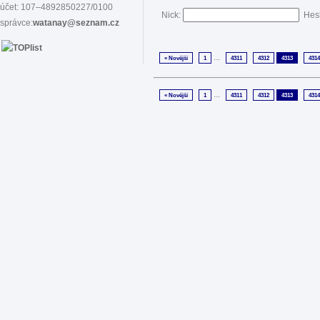
účet: 107–4892850227/0100
Nick:
Hes
správce:
watanay@seznam.cz
...
« Novější
1
4311
4312
4313
4314
...
« Novější
1
4311
4312
4313
4314