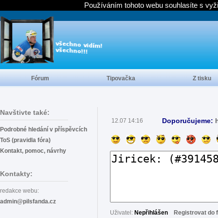
Používáním tohoto webu souhlasíte s vyž
Fórum
Tipovačka
Z tisku
Navštivte také:
Doporučujeme:
12.07 14:16
Podrobné hledání v příspěvcích
ToS (pravidla fóra)
Kontakt, pomoc, návrhy
Kontakty:
redakce webu:
admin@pilsfanda.cz
Uživatel:
Nepřihlášen
Registrovat do 