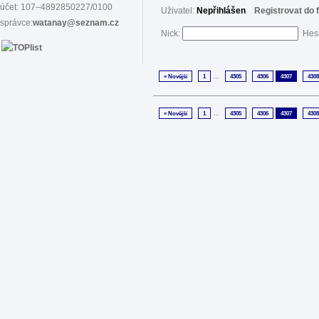
účet: 107–4892850227/0100
Uživatel:
Nepřihlášen
Registrovat do 
správce:
watanay@seznam.cz
Nick:
Hes
...
« Novější
1
4305
4306
4307
4308
...
« Novější
1
4305
4306
4307
4308