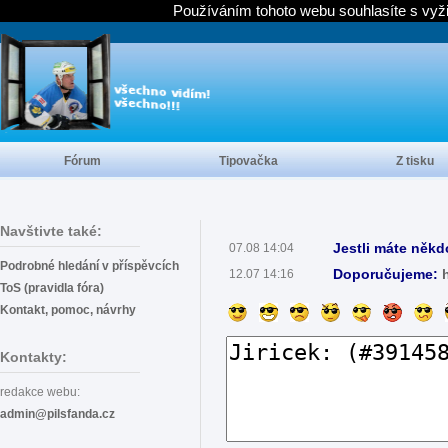
Používáním tohoto webu souhlasíte s vyž
Fórum
Tipovačka
Z tisku
Navštivte také:
Jestli máte někd
07.08 14:04
Podrobné hledání v příspěvcích
Doporučujeme:
12.07 14:16
ToS (pravidla fóra)
Kontakt, pomoc, návrhy
Kontakty:
redakce webu:
admin@pilsfanda.cz