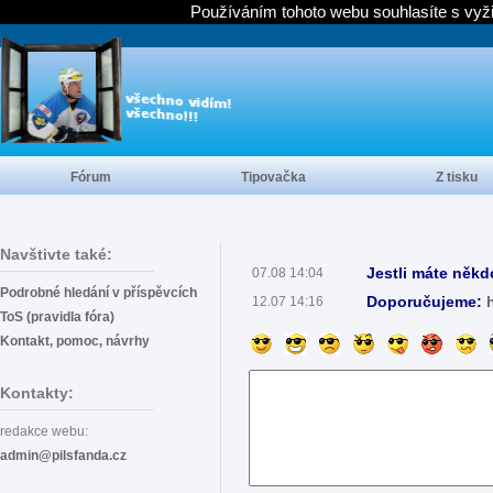
Používáním tohoto webu souhlasíte s vyž
Fórum
Tipovačka
Z tisku
Navštivte také:
Jestli máte někd
07.08 14:04
Podrobné hledání v příspěvcích
Doporučujeme:
12.07 14:16
ToS (pravidla fóra)
Kontakt, pomoc, návrhy
Kontakty:
redakce webu:
admin@pilsfanda.cz