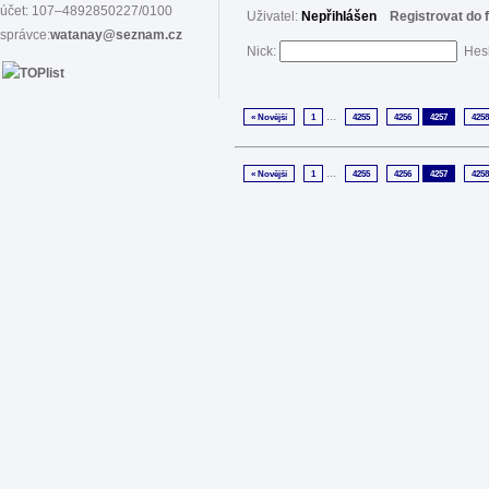
účet: 107–4892850227/0100
Uživatel:
Nepřihlášen
Registrovat do 
správce:
watanay@seznam.cz
Nick:
Hes
...
« Novější
1
4255
4256
4257
4258
...
« Novější
1
4255
4256
4257
4258