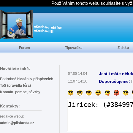
Používáním tohoto webu souhlasíte s vyž
Fórum
Tipovačka
Z tisku
Navštivte také:
Jestli máte někd
07.08 14:04
Podrobné hledání v příspěvcích
Doporučujeme:
12.07 14:16
ToS (pravidla fóra)
Kontakt, pomoc, návrhy
Kontakty:
redakce webu:
admin@pilsfanda.cz