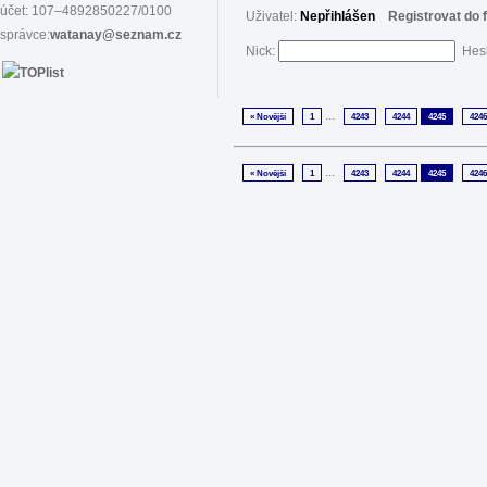
účet: 107–4892850227/0100
Uživatel:
Nepřihlášen
Registrovat do 
správce:
watanay@seznam.cz
Nick:
Hes
...
« Novější
1
4243
4244
4245
4246
...
« Novější
1
4243
4244
4245
4246