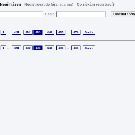
Nepřihlášen
Registrovat do fóra
(zdarma)
Co získám registrací?
Heslo:
...
...
1
4241
4242
4243
4244
4245
4336
Starší »
...
...
1
4241
4242
4243
4244
4245
4336
Starší »