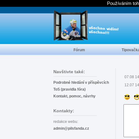
Používáním toh
Fórum
Tipovačk
Navštivte také:
07.08 1
Podrobné hledání v příspěvcích
12.07 1
ToS (pravidla fóra)
Kontakt, pomoc, návrhy
Kontakty:
redakce webu:
admin@pilsfanda.cz