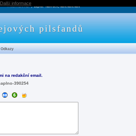
Další informace
PRÍŠTÍ ZÁPAS:
, zbývá:
NaN den, NaN:NaN:NaN
ejových pilsfandů
Odkazy
mi na redakční email.
naplno-390254