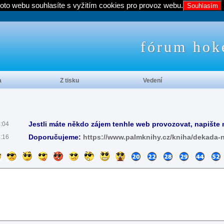
oto webu souhlasíte s vyžitím cookies pro provoz webu.
Souhlasím
fórum hok
a
Z tisku
Vedení
Jestli máte někdo zájem tenhle web provozovat, napište 
4:04
Doporučujeme:
https://www.palmknihy.cz/kniha/dekada-
4:16