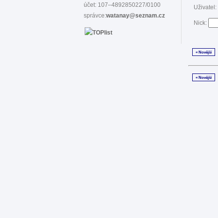
účet: 107–4892850227/0100
Uživatel:
správce:
watanay@seznam.cz
Nick:
« Novější
« Novější