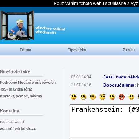
Používáním tohoto webu souhlasíte s vyž
Fórum
Tipovačka
Z tisku
Navštivte také:
Jestli máte někd
07.08 14:04
Podrobné hledání v příspěvcích
Doporučujeme:
12.07 14:16
ToS (pravidla fóra)
Kontakt, pomoc, návrhy
Kontakty:
redakce webu:
admin@pilsfanda.cz