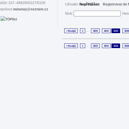
účet: 107–4892850227/0100
Uživatel:
Nepřihlášen
Registrovat do 
správce:
watanay@seznam.cz
Nick:
Hes
...
« Novější
1
4213
4214
4215
4216
...
« Novější
1
4213
4214
4215
4216