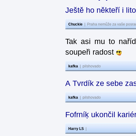
Ještě ho někteří i lit
Chuckie
|
Praha nemůže za vaše posran
Tak asi mu to naříd
soupeři radost
kafka
|
pilshovado
A Tvrdík ze sebe za
kafka
|
pilshovado
Fofrníķ ukončil kar
Harry LS
|