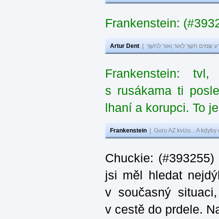
Frankenstein: (#393
Artur Dent
|
ע שָׂמִים חֹשֶׁךְ לְאוֹר וְאוֹר לְחֹשֶׁךְ
Frankenstein: tv
s rusákama ti posl
lhaní a korupci. To j
Frankenstein
|
Guru AZ kvízu... A kdyby
Chuckie: (#393255)
jsi měl hledat nejdý
v současný situaci
v cestě do prdele. Na