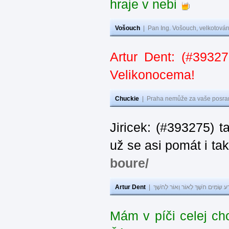
hraje v nebi
Vošouch
|
Pan Ing. Vošouch, velkotovár
Artur Dent: (#39327
Velikonocema!
Chuckie
|
Praha nemůže za vaše posran
Jiricek: (#393275) t
už se asi pomát i ta
boure/
Artur Dent
|
ע שָׂמִים חֹשֶׁךְ לְאוֹר וְאוֹר לְחֹשֶׁךְ
Mám v píči celej ch