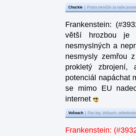
Chuckie
|
Praha nemůže za vaše posran
Frankenstein: (#39
větší hrozbou je 
nesmyslných a nepr
nesmysly zemřou z n
prokletý zbrojení,
potenciál napáchat 
se mimo EU nadech
internet
Vošouch
|
Pan Ing. Vošouch, velkotovár
Frankenstein: (#3932