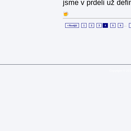
jsme v prdeli už defi
...
« Novější
1
2
3
4
5
6
Copyright © 20