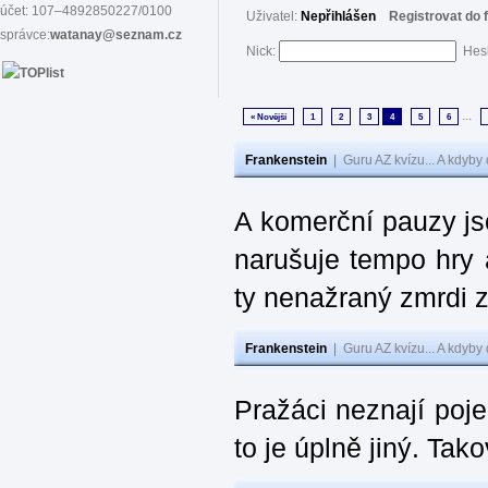
účet: 107–4892850227/0100
Uživatel:
Nepřihlášen
Registrovat do 
správce:
watanay@seznam.cz
Nick:
Hes
...
« Novější
1
2
3
4
5
6
Frankenstein
|
Guru AZ kvízu... A kdyby
A komerční pauzy js
narušuje tempo hry 
ty nenažraný zmrdi 
Frankenstein
|
Guru AZ kvízu... A kdyby
Pražáci neznají poj
to je úplně jiný. Ta