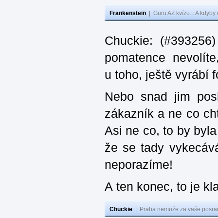
Frankenstein
|
Guru AZ kvízu... A kdyby
Chuckie: (#393256)
pomatence nevolít
u toho, ještě vyrábí
Nebo snad jim posl
zákazník a ne co cht
Asi ne co, to by byl
že se tady vykecává
neporazíme!
A ten konec, to je kl
Chuckie
|
Praha nemůže za vaše posran