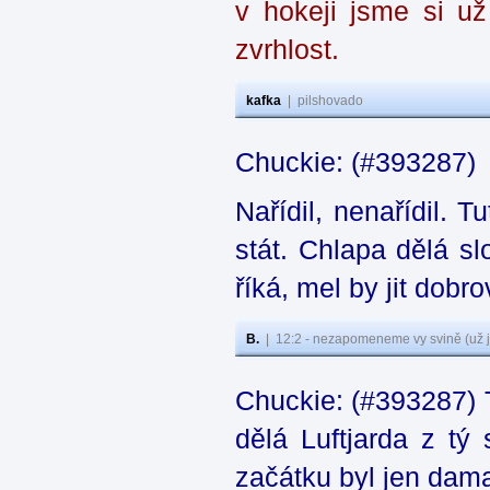
v hokeji jsme si už 
zvrhlost.
kafka
|
pilshovado
Chuckie: (#393287)
Nařídil, nenařídil. T
stát. Chlapa dělá sl
říká, mel by jit dobr
B.
|
12:2 - nezapomeneme vy svině (už j
Chuckie: (#393287) T
dělá Luftjarda z t
začátku byl jen dama