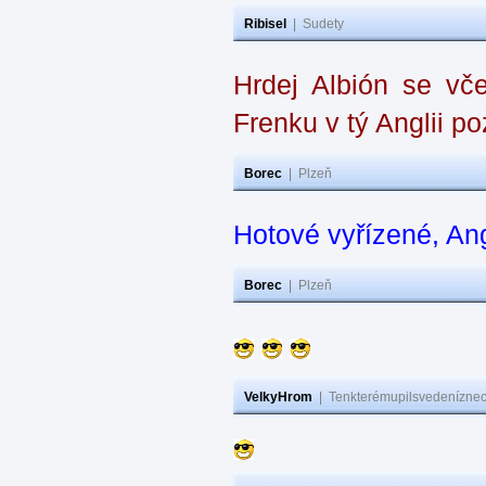
Ribisel
|
Sudety
Hrdej Albión se vče
Frenku v tý Anglii p
Borec
|
Plzeň
Hotové vyřízené, An
Borec
|
Plzeň
VelkyHrom
|
Tenkterémupilsvedeníznech