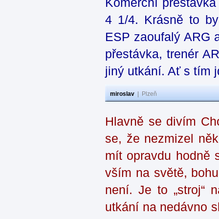
Komerční přestávka v
4 1/4. Krásně to by
ESP zaoufalý ARG a 
přestávka, trenér AR
jiný utkání. Ať s tím 
miroslav
|
Plzeň
Hlavně se divím Cho
se, že nezmizel ně
mít opravdu hodně s
vším na světě, bohuž
není. Je to „stroj“
utkání na nedávno 