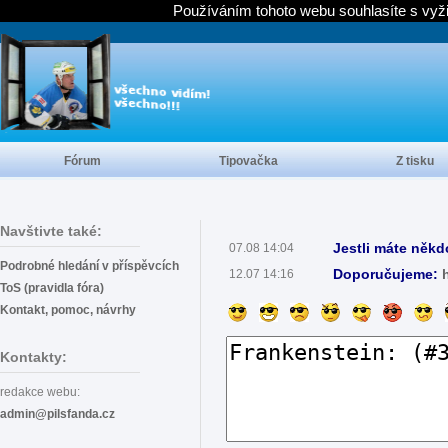
Používáním tohoto webu souhlasíte s vyž
Fórum
Tipovačka
Z tisku
Navštivte také:
Jestli máte někd
07.08 14:04
Podrobné hledání v příspěvcích
Doporučujeme:
12.07 14:16
ToS (pravidla fóra)
Kontakt, pomoc, návrhy
Kontakty:
redakce webu:
admin@pilsfanda.cz