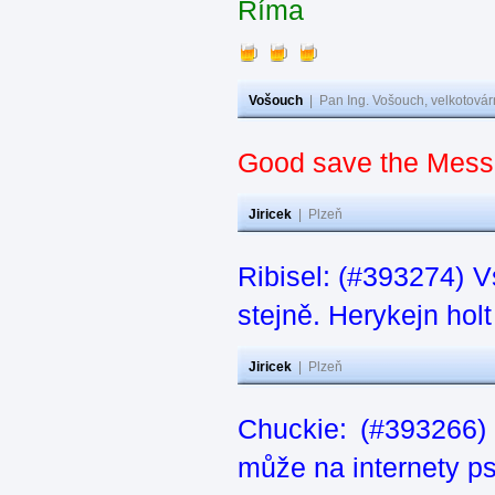
Říma
Vošouch
|
Pan Ing. Vošouch, velkotovár
Good save the Messi
Jiricek
|
Plzeň
Ribisel: (#393274) V
stejně. Herykejn holt
Jiricek
|
Plzeň
Chuckie: (#393266)
může na internety ps