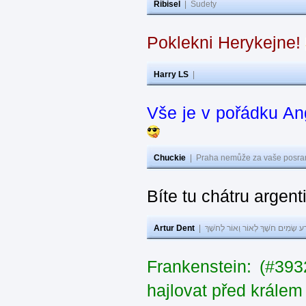
Ribisel
|
Sudety
Poklekni Herykejne!
Harry LS
|
Vše je v pořádku An
Chuckie
|
Praha nemůže za vaše posran
Bíte tu chátru argen
Artur Dent
|
ע שָׂמִים חֹשֶׁךְ לְאוֹר וְאוֹר לְחֹשֶׁךְ
Frankenstein: (#39
hajlovat před krále