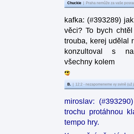
Chuckie
|
Praha nemůže za vaše posran
kafka: (#393289) ja
věci? To bych chtěl
trouba, kerej udělal 
konzultoval s na
všechny kolem
B.
|
12:2 - nezapomeneme vy svině (už j
miroslav: (#393290
trochu protáhnou kl
tempo hry.