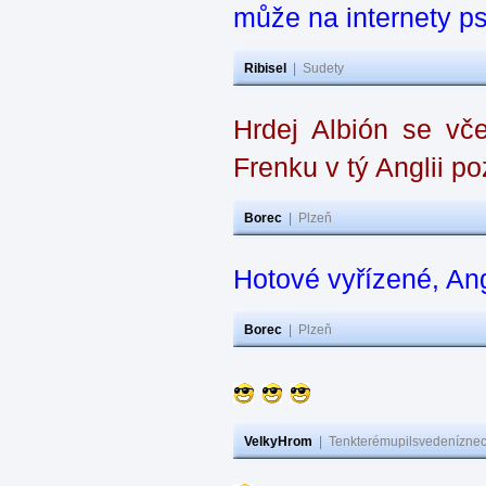
může na internety ps
Ribisel
|
Sudety
Hrdej Albión se vče
Frenku v tý Anglii p
Borec
|
Plzeň
Hotové vyřízené, An
Borec
|
Plzeň
VelkyHrom
|
Tenkterémupilsvedeníznech