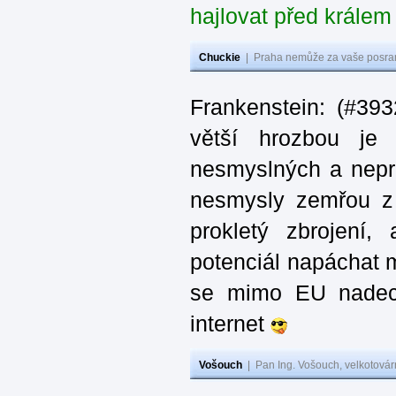
hajlovat před krále
Chuckie
|
Praha nemůže za vaše posran
Frankenstein: (#39
větší hrozbou je 
nesmyslných a nepr
nesmysly zemřou z n
prokletý zbrojení,
potenciál napáchat 
se mimo EU nadech
internet
Vošouch
|
Pan Ing. Vošouch, velkotovár