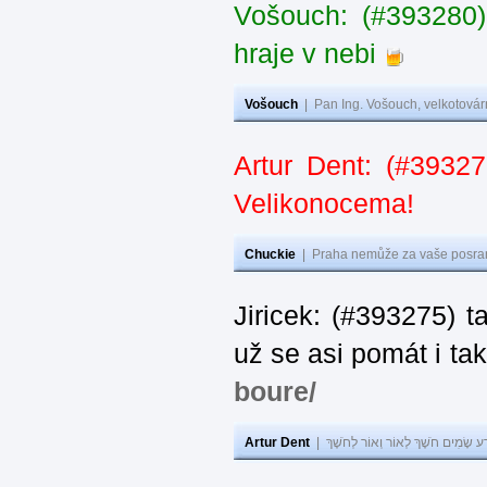
Vošouch: (#393280)
hraje v nebi
Vošouch
|
Pan Ing. Vošouch, velkotovár
Artur Dent: (#39327
Velikonocema!
Chuckie
|
Praha nemůže za vaše posran
Jiricek: (#393275) t
už se asi pomát i ta
boure/
Artur Dent
|
ע שָׂמִים חֹשֶׁךְ לְאוֹר וְאוֹר לְחֹשֶׁךְ