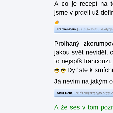
A co je recept na 
jsme v prdeli už defi
Frankenstein
|
Guru AZ kvízu... A kdyby
Prolhaný zkorumpov
jakou svět neviděl, 
to nejspíš francouzi
Dyť ste k smíchu 
Já nevim na jakým ob
Artur Dent
|
ע שָׂמִים חֹשֶׁךְ לְאוֹר וְאוֹר לְחֹשֶׁךְ
A že ses v tom poz