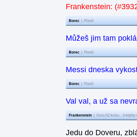
Frankenstein: (#3932
Borec
|
Plzeň
Můžeš jim tam poklá
Borec
|
Plzeň
Messi dneska vykos
Borec
|
Plzeň
Val val, a už sa nev
Frankenstein
|
Guru AZ kvízu... A kdyby
Jedu do Doveru, zbl