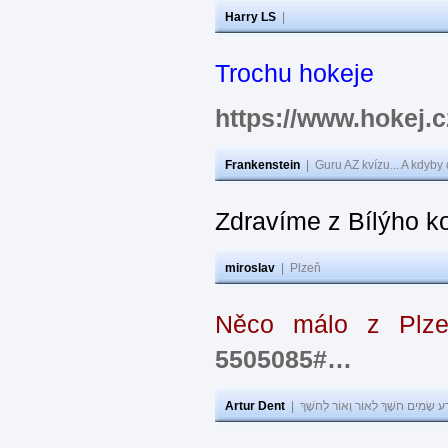
Harry LS
|
Trochu hokeje
https://www.hokej
Frankenstein
|
Guru AZ kvízu... A kdyby
Zdravíme z Bílýho k
miroslav
|
Plzeň
Něco málo z Plz
5505085#…
Artur Dent
|
ע שָׂמִים חֹשֶׁךְ לְאוֹר וְאוֹר לְחֹשֶׁךְ