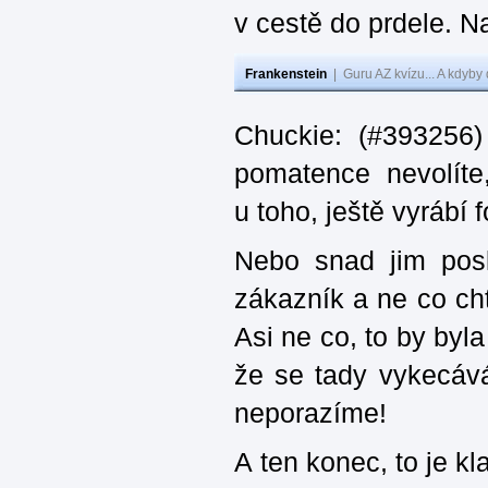
v cestě do prdele. Na
Frankenstein
|
Guru AZ kvízu... A kdyby
Chuckie: (#393256)
pomatence nevolít
u toho, ještě vyrábí
Nebo snad jim posl
zákazník a ne co cht
Asi ne co, to by byl
že se tady vykecává
neporazíme!
A ten konec, to je kl