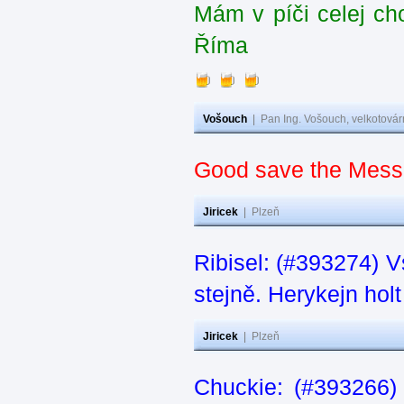
Mám v píči celej ch
Říma
Vošouch
|
Pan Ing. Vošouch, velkotovár
Good save the Messi
Jiricek
|
Plzeň
Ribisel: (#393274) V
stejně. Herykejn holt
Jiricek
|
Plzeň
Chuckie: (#393266)