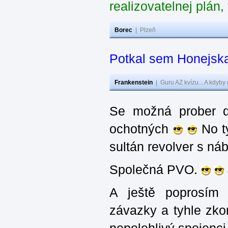
realizovatelnej plán
Borec
|
Plzeň
Potkal sem Honejska
Frankenstein
|
Guru AZ kvízu... A kdyby
Se možná prober d
ochotných
No ty
sultán revolver s n
Společná PVO.
A ještě poprosím 
závazky a tyhle zko