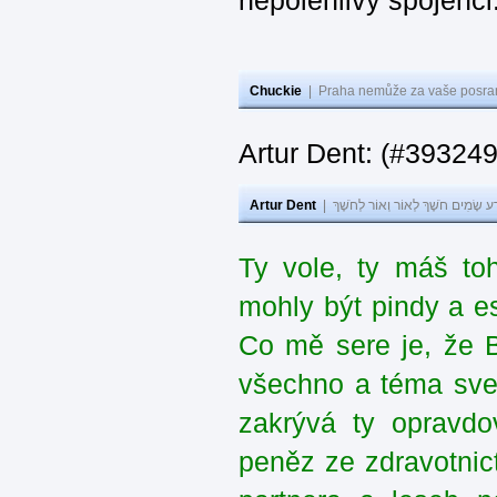
nepolehlivý spojenci
Chuckie
|
Praha nemůže za vaše posran
Artur Dent: (#39324
Artur Dent
|
ע שָׂמִים חֹשֶׁךְ לְאוֹר וְאוֹר לְחֹשֶׁךְ
Ty vole, ty máš to
mohly být pindy a e
Co mě sere je, že 
všechno a téma sve
zakrývá ty opravdo
peněz ze zdravotnic