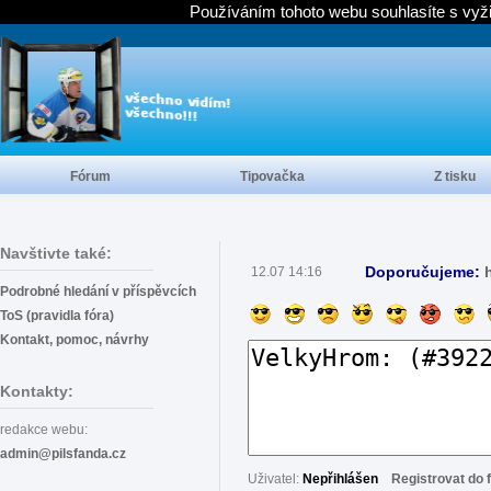
Používáním tohoto webu souhlasíte s vyž
Fórum
Tipovačka
Z tisku
Navštivte také:
Doporučujeme:
12.07 14:16
Podrobné hledání v příspěvcích
ToS (pravidla fóra)
Kontakt, pomoc, návrhy
Kontakty:
redakce webu:
admin@pilsfanda.cz
Uživatel:
Nepřihlášen
Registrovat do 