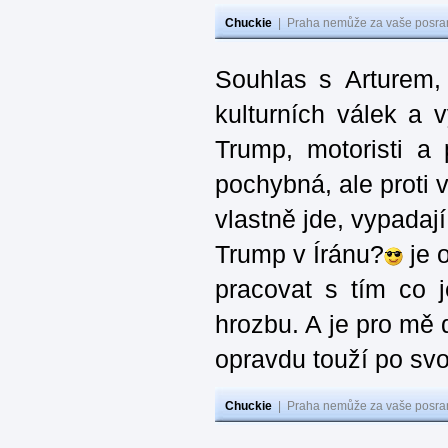
Chuckie
|
Praha nemůže za vaše posran
Souhlas s Arturem,
kulturních válek a 
Trump, motoristi a
pochybná, ale proti v
vlastně jde, vypadají
Trump v Íránu?
je 
pracovat s tím co j
hrozbu. A je pro mě d
opravdu touží po svo
Chuckie
|
Praha nemůže za vaše posran