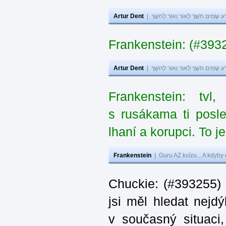
Artur Dent
|
ע שָׂמִים חֹשֶׁךְ לְאוֹר וְאוֹר לְחֹשֶׁךְ
Frankenstein: (#393
Artur Dent
|
ע שָׂמִים חֹשֶׁךְ לְאוֹר וְאוֹר לְחֹשֶׁךְ
Frankenstein: tv
s rusákama ti posl
lhaní a korupci. To j
Frankenstein
|
Guru AZ kvízu... A kdyby
Chuckie: (#393255)
jsi měl hledat nejdý
v současný situaci