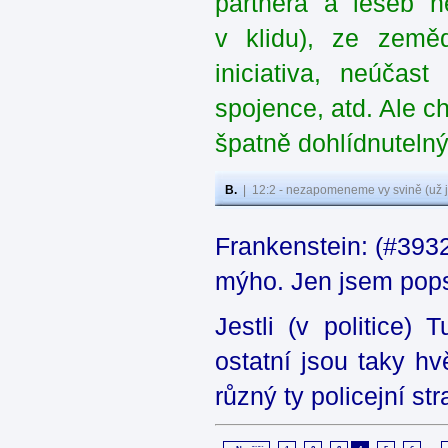
partnera a leseb n
v klidu), ze zeměd
iniciativa, neúčas
spojence, atd. Ale c
špatně dohlídnutel
B.
|
12:2 - nezapomeneme vy svině (už j
Frankenstein: (#3932
mýho. Jen jsem popsa
Jestli (v politice)
ostatní jsou taky h
různý ty policejní st