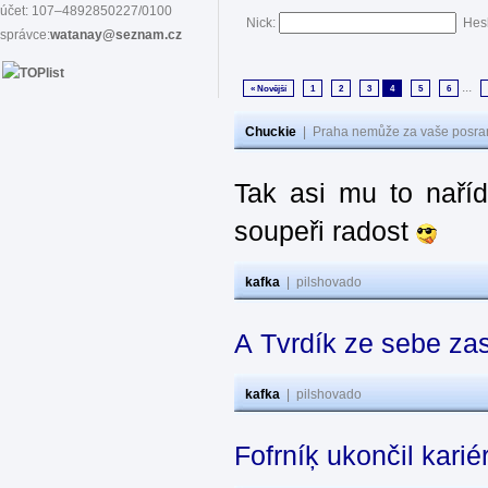
účet: 107–4892850227/0100
Nick:
Hes
správce:
watanay@seznam.cz
...
« Novější
1
2
3
4
5
6
Chuckie
|
Praha nemůže za vaše posran
Tak asi mu to naříd
soupeři radost
kafka
|
pilshovado
A Tvrdík ze sebe za
kafka
|
pilshovado
Fofrníķ ukončil kar