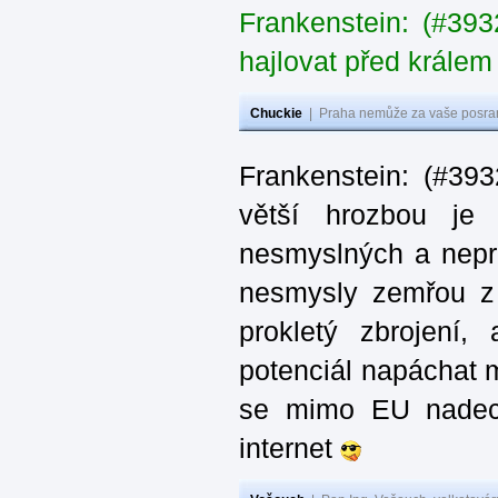
Frankenstein: (#39
hajlovat před krále
Chuckie
|
Praha nemůže za vaše posran
Frankenstein: (#39
větší hrozbou je 
nesmyslných a nepr
nesmysly zemřou z n
prokletý zbrojení,
potenciál napáchat 
se mimo EU nadech
internet