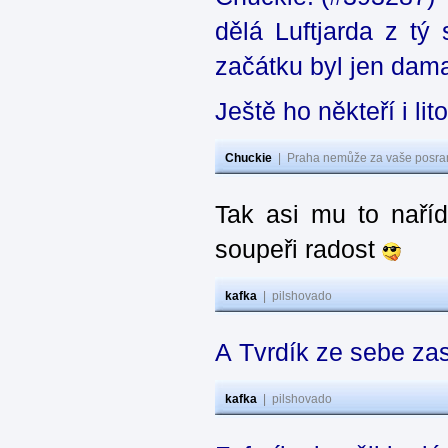
dělá Luftjarda z t
začátku byl jen dama
Ještě ho někteří i lit
Chuckie
|
Praha nemůže za vaše posran
Tak asi mu to naříd
soupeři radost
kafka
|
pilshovado
A Tvrdík ze sebe za
kafka
|
pilshovado