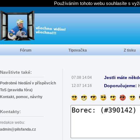
Používáním tohoto webu souhlasíte s vyž
Fórum
Tipovačka
Z tisku
Navštivte také:
Jestli máte někd
07.08 14:04
Podrobné hledání v příspěvcích
Doporučujeme:
12.07 14:16
ToS (pravidla fóra)
Kontakt, pomoc, návrhy
Kontakty:
redakce webu:
admin@pilsfanda.cz