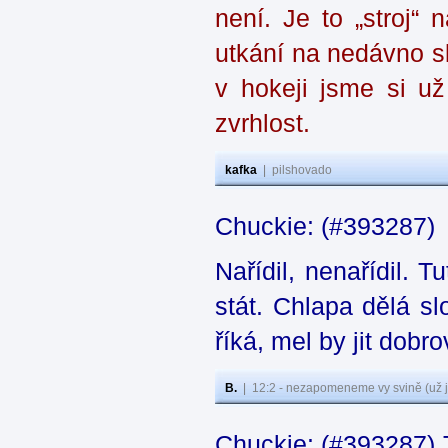
není. Je to „stroj“
utkání na nedávno 
v hokeji jsme si už 
zvrhlost.
kafka
|
pilshovado
Chuckie: (#393287)
Nařídil, nenařídil. T
stát. Chlapa dělá sl
říká, mel by jit dobr
B.
|
12:2 - nezapomeneme vy svině (už j
Chuckie: (#393287) T