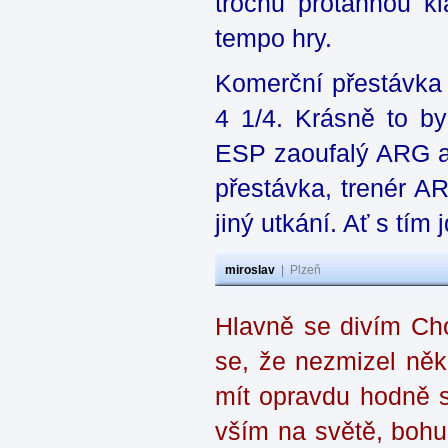
trochu protáhnou kl
tempo hry.
Komerční přestávka v
4 1/4. Krásně to by
ESP zaoufalý ARG a 
přestávka, trenér AR
jiný utkání. Ať s tím 
miroslav
|
Plzeň
Hlavně se divím Cho
se, že nezmizel ně
mít opravdu hodně s
vším na světě, bohuž