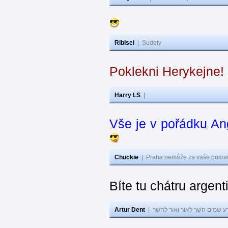
Ribisel
|
Sudety
Poklekni Herykejne!
Harry LS
|
Vše je v pořádku An
Chuckie
|
Praha nemůže za vaše posran
Bíte tu chátru argen
Artur Dent
|
ע שָׂמִים חֹשֶׁךְ לְאוֹר וְאוֹר לְחֹשֶׁךְ