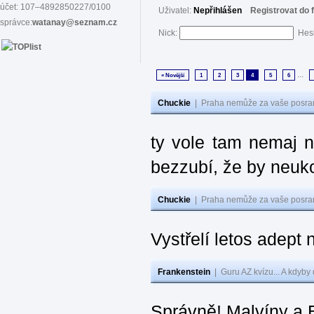
účet: 107–4892850227/0100
Uživatel:
Nepřihlášen
Registrovat do 
správce:
watanay@seznam.cz
Nick:
Hes
...
« Novější
1
2
3
4
5
6
Chuckie
|
Praha nemůže za vaše posran
ty vole tam nemaj ni
bezzubí, že by neukou
Chuckie
|
Praha nemůže za vaše posran
Vystřelí letos adept 
Frankenstein
|
Guru AZ kvízu... A kdyby
Správně! Malvíny a 