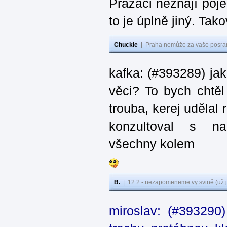
Pražáci neznají poj
to je úplně jiný. Ta
Chuckie
|
Praha nemůže za vaše posran
kafka: (#393289) ja
věci? To bych chtěl
trouba, kerej udělal 
konzultoval s na
všechny kolem
B.
|
12:2 - nezapomeneme vy svině (už j
miroslav: (#393290