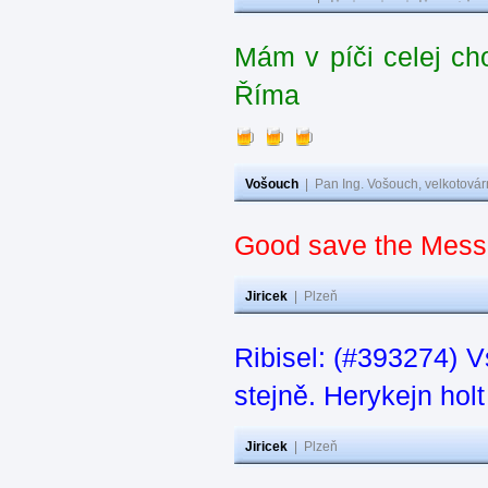
Mám v píči celej ch
Říma
Vošouch
|
Pan Ing. Vošouch, velkotovár
Good save the Messi
Jiricek
|
Plzeň
Ribisel: (#393274) V
stejně. Herykejn holt
Jiricek
|
Plzeň