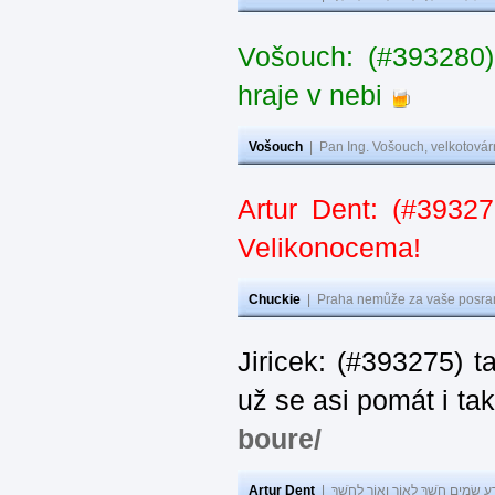
Vošouch: (#393280)
hraje v nebi
Vošouch
|
Pan Ing. Vošouch, velkotovár
Artur Dent: (#39327
Velikonocema!
Chuckie
|
Praha nemůže za vaše posran
Jiricek: (#393275) t
už se asi pomát i ta
boure/
Artur Dent
|
ע שָׂמִים חֹשֶׁךְ לְאוֹר וְאוֹר לְחֹשֶׁךְ