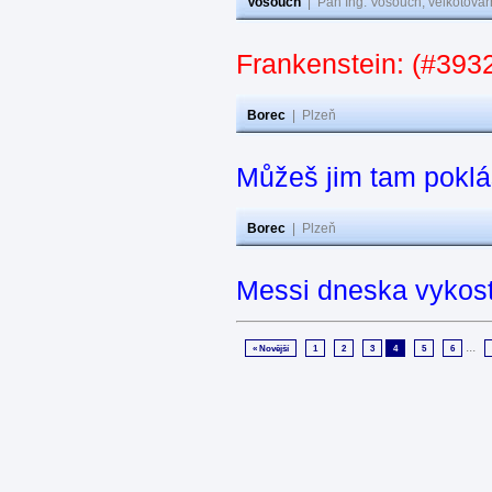
Vošouch
|
Pan Ing. Vošouch, velkotovár
Frankenstein: (#3932
Borec
|
Plzeň
Můžeš jim tam poklá
Borec
|
Plzeň
Messi dneska vykos
...
« Novější
1
2
3
4
5
6