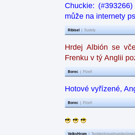
Chuckie: (#393266)
může na internety ps
Ribisel
|
Sudety
Hrdej Albión se vče
Frenku v tý Anglii p
Borec
|
Plzeň
Hotové vyřízené, An
Borec
|
Plzeň
VelkyHrom
|
Tenkterémupilsvedeníznech