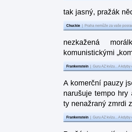
tak jasný, pražák n
Chuckie
|
Praha nemůže za vaše posran
nezkažená morál
komunistickými „kom
Frankenstein
|
Guru AZ kvízu... A kdyby
A komerční pauzy js
narušuje tempo hry 
ty nenažraný zmrdi 
Frankenstein
|
Guru AZ kvízu... A kdyby