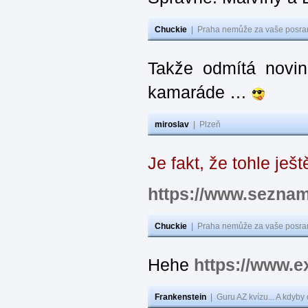
Chuckie
|
Praha nemůže za vaše posran
Takže odmítá novin
kamaráde …
miroslav
|
Plzeň
Je fakt, že tohle ještě
https://www.sezna
Chuckie
|
Praha nemůže za vaše posran
Hehe
https://www.
Frankenstein
|
Guru AZ kvízu... A kdyby