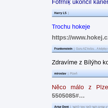
Fofrníķ ukončil kar
Harry LS
|
Trochu hokeje
https://www.hokej
Frankenstein
|
Guru AZ kvízu... A kdyby
Zdravíme z Bílýho k
miroslav
|
Plzeň
Něco málo z Plz
5505085#…
Artur Dent
|
ע שָׂמִים חֹשֶׁךְ לְאוֹר וְאוֹר לְחֹשֶׁךְ