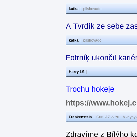
kafka
|
pilshovado
A Tvrdík ze sebe za
kafka
|
pilshovado
Fofrníķ ukončil kar
Harry LS
|
Trochu hokeje
https://www.hokej
Frankenstein
|
Guru AZ kvízu... A kdyby
Zdravíme z Bílýho k