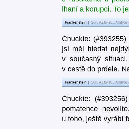
lhaní a korupci. To j
Frankenstein
|
Guru AZ kvízu... A kdyby
Chuckie: (#393255)
jsi měl hledat nejdý
v současný situaci
v cestě do prdele. Na
Frankenstein
|
Guru AZ kvízu... A kdyby
Chuckie: (#393256)
pomatence nevolít
u toho, ještě vyrábí