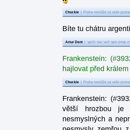
Chuckie
|
Praha nemůže za vaše posran
Bíte tu chátru argen
Artur Dent
|
ע שָׂמִים חֹשֶׁךְ לְאוֹר וְאוֹר לְחֹשֶׁךְ
Frankenstein: (#39
hajlovat před krále
Chuckie
|
Praha nemůže za vaše posran
Frankenstein: (#39
větší hrozbou je 
nesmyslných a nepr
nesmysly zemřou z n