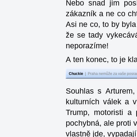
Nebo snad jim posl
zákazník a ne co cht
Asi ne co, to by byl
že se tady vykecává
neporazíme!
A ten konec, to je kl
Chuckie
|
Praha nemůže za vaše posran
Souhlas s Arturem,
kulturních válek a 
Trump, motoristi a
pochybná, ale proti v
vlastně jde, vypadají