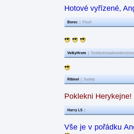
Hotové vyřízené, An
Borec
|
Plzeň
VelkyHrom
|
Tenkterémupilsvedeníznech
Ribisel
|
Sudety
Poklekni Herykejne!
Harry LS
|
Vše je v pořádku An