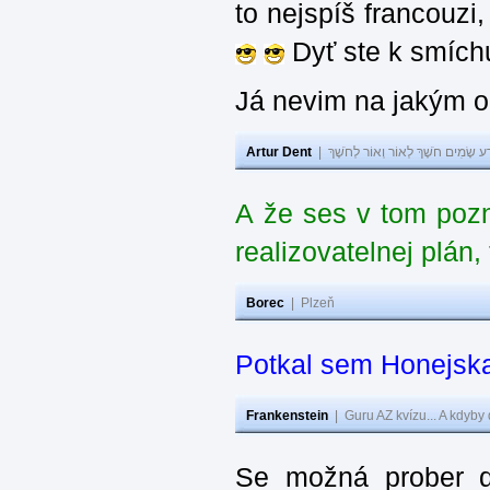
to nejspíš francouzi
Dyť ste k smíchu 
Já nevim na jakým ob
Artur Dent
|
ע שָׂמִים חֹשֶׁךְ לְאוֹר וְאוֹר לְחֹשֶׁךְ
A že ses v tom poz
realizovatelnej plán
Borec
|
Plzeň
Potkal sem Honejska
Frankenstein
|
Guru AZ kvízu... A kdyby
Se možná prober d