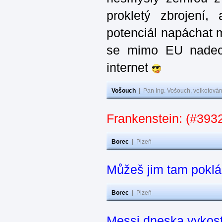
prokletý zbrojení,
potenciál napáchat 
se mimo EU nadech
internet
Vošouch
|
Pan Ing. Vošouch, velkotovár
Frankenstein: (#3932
Borec
|
Plzeň
Můžeš jim tam poklá
Borec
|
Plzeň
Messi dneska vykos