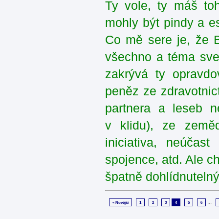
Ty vole, ty máš to
mohly být pindy a e
Co mě sere je, že 
všechno a téma sve
zakrývá ty opravdo
peněz ze zdravotnic
partnera a leseb n
v klidu), ze zeměd
iniciativa, neúčas
spojence, atd. Ale c
špatně dohlídnutel
...
« Novější
1
2
3
4
5
6