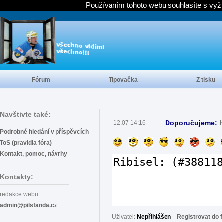
Používáním tohoto webu souhlasíte s vyž
Fórum
Tipovačka
Z tisku
Navštivte také:
Doporučujeme:
12.07 14:16
Podrobné hledání v příspěvcích
ToS (pravidla fóra)
Kontakt, pomoc, návrhy
Kontakty:
redakce webu:
admin@pilsfanda.cz
Uživatel:
Nepřihlášen
Registrovat do 