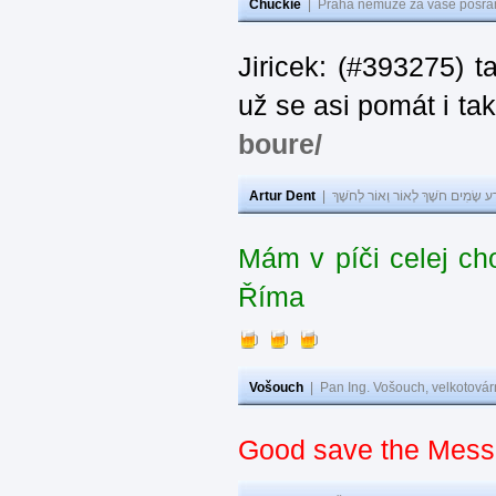
Chuckie
|
Praha nemůže za vaše posran
Jiricek: (#393275) t
už se asi pomát i ta
boure/
Artur Dent
|
ע שָׂמִים חֹשֶׁךְ לְאוֹר וְאוֹר לְחֹשֶׁךְ
Mám v píči celej ch
Říma
Vošouch
|
Pan Ing. Vošouch, velkotovár
Good save the Messi