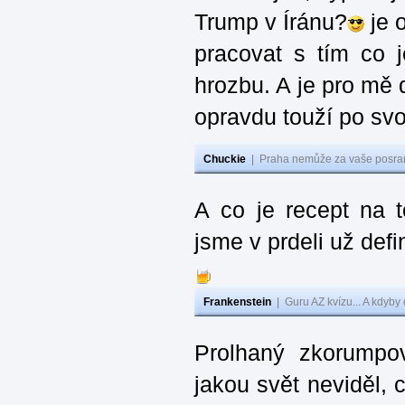
Trump v Íránu?
je 
pracovat s tím co j
hrozbu. A je pro mě d
opravdu touží po svo
Chuckie
|
Praha nemůže za vaše posran
A co je recept na 
jsme v prdeli už defi
Frankenstein
|
Guru AZ kvízu... A kdyby
Prolhaný zkorumpov
jakou svět neviděl, 