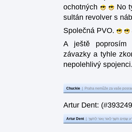
ochotných
No ty
sultán revolver s n
Společná PVO.
A ještě poprosím 
závazky a tyhle zko
nepolehlivý spojenci
Chuckie
|
Praha nemůže za vaše posran
Artur Dent: (#39324
Artur Dent
|
ע שָׂמִים חֹשֶׁךְ לְאוֹר וְאוֹר לְחֹשֶׁךְ