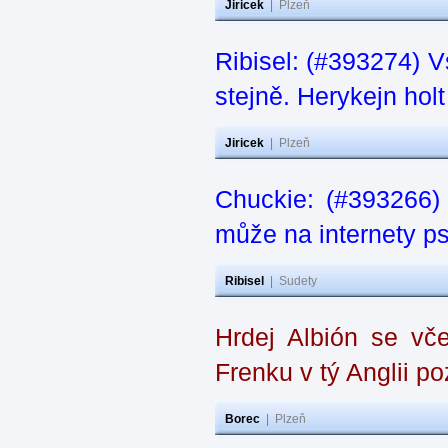
Jiricek
|
Plzeň
Ribisel: (#393274) V
stejně. Herykejn holt
Jiricek
|
Plzeň
Chuckie: (#393266)
může na internety ps
Ribisel
|
Sudety
Hrdej Albión se vče
Frenku v tý Anglii p
Borec
|
Plzeň