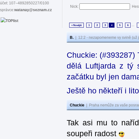
účet: 107–4892850227/0100
Nick:
Hes
správce:
watanay@seznam.cz
...
« Novější
1
2
3
4
5
6
B.
|
12:2 - nezapomeneme vy svině (už j
Chuckie: (#393287) T
dělá Luftjarda z t
začátku byl jen dama
Ještě ho někteří i lit
Chuckie
|
Praha nemůže za vaše posran
Tak asi mu to naříd
soupeři radost