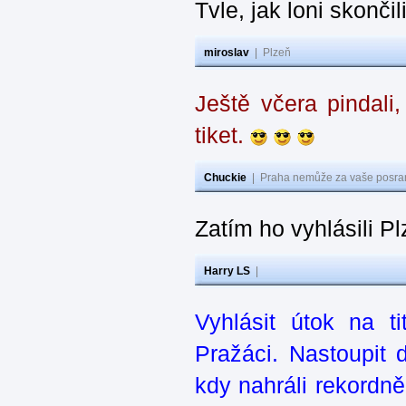
Tvle, jak loni skonči
miroslav
|
Plzeň
Ještě včera pindal
tiket.
Chuckie
|
Praha nemůže za vaše posran
Zatím ho vyhlásili P
Harry LS
|
Vyhlásit útok na t
Pražáci. Nastoupit
kdy nahráli rekordn