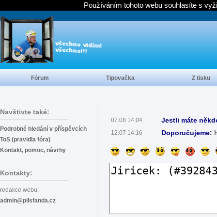
Používáním tohoto webu souhlasíte s vyž
Fórum
Tipovačka
Z tisku
Navštivte také:
Jestli máte někd
07.08 14:04
Podrobné hledání v příspěvcích
Doporučujeme:
12.07 14:16
ToS (pravidla fóra)
Kontakt, pomoc, návrhy
Kontakty:
redakce webu:
admin@pilsfanda.cz