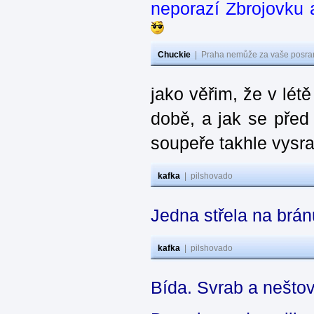
neporazí Zbrojovku 
Chuckie
|
Praha nemůže za vaše posran
jako věřim, že v létě
době, a jak se před
soupeře takhle vysra
kafka
|
pilshovado
Jedna střela na brá
kafka
|
pilshovado
Bída. Svrab a neštov