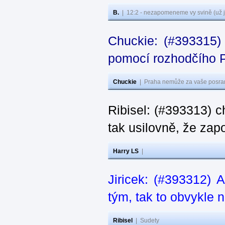
B.
|
12:2 - nezapomeneme vy svině (už j
Chuckie: (#393315) 
pomocí rozhodčího P
Chuckie
|
Praha nemůže za vaše posran
Ribisel: (#393313) ch
tak usilovně, že zap
Harry LS
|
Jiricek: (#393312) 
tým, tak to obvykle n
Ribisel
|
Sudety