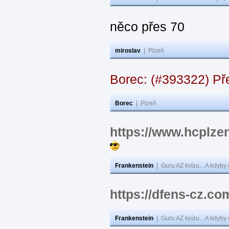
něco přes 70
miroslav
|
Plzeň
Borec: (#393322) Př
Borec
|
Plzeň
https://www.hcplzen
Frankenstein
|
Guru AZ kvízu... A kdyby
https://dfens-cz.co
Frankenstein
|
Guru AZ kvízu... A kdyby