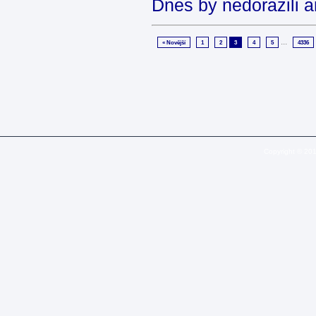
Dnes by nedorazili 
...
« Novější
1
2
3
4
5
4336
Copyright © 20