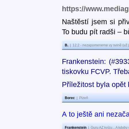
https://www.media
Naštěstí jsem si při
To budu pít radši – 
B.
|
12:2 - nezapomeneme vy svině (už j
Frankenstein: (#393
tiskovku FCVP. Třeba
Příležitost byla opě
Borec
|
Plzeň
A to ještě ani nezača
Frankenstein
|
Guru AZ kvízu... A kdyby