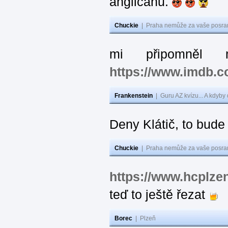
angličanů.
Chuckie
|
Praha nemůže za vaše posran
mi připomněl 
https://www.imdb.
Frankenstein
|
Guru AZ kvízu... A kdyby
Deny Klátič, to bude
Chuckie
|
Praha nemůže za vaše posran
https://www.hcplzen
teď to ještě řezat
Borec
|
Plzeň