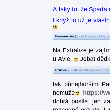
A taky to, že Sparta
I když to už je vlas
Frankenstein
|
Guru AZ kvízu... A kdyby
Na Extralize je zají
u Avie.
Jebat dědk
Chuckie
|
Praha nemůže za vaše posran
tak přinejhorším Pa
nemůže
https://
dobrá posila, jen 
rozhodně ostuda, fur