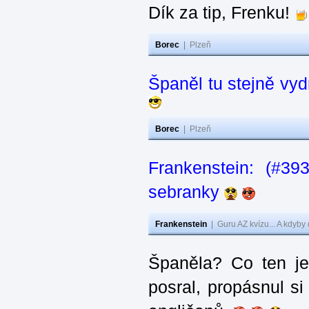
Dík za tip, Frenku!
Borec
|
Plzeň
Španěl tu stejně vydr
Borec
|
Plzeň
Frankenstein: (#3
sebranky
Frankenstein
|
Guru AZ kvízu... A kdyby
Španěla? Co ten j
posral, propásnul si