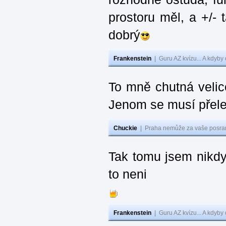
prostoru měl, a +/-
dobrý
Frankenstein
|
Guru AZ kvízu... A kdyby
To mně chutná velic
Jenom se musí přelej
Chuckie
|
Praha nemůže za vaše posran
Tak tomu jsem nikdy
to neni
Frankenstein
|
Guru AZ kvízu... A kdyby