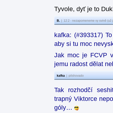
Tyvole, dyť je to Du
B.
|
12:2 - nezapomeneme vy svině (už j
kafka: (#393317) To
aby si tu moc nevys
Jak moc je FCVP v 
jemu radost dělat n
kafka
|
pilshovado
Tak rozhodčí seshi
trapný Viktorce nep
góly…