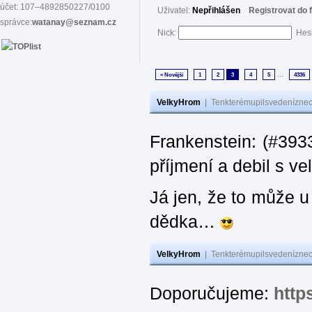
účet: 107–4892850227/0100
Uživatel:
Nepřihlášen
Registrovat do 
správce:
watanay@seznam.cz
Nick:
Hes
...
« Novější
1
2
3
4
5
4336
VelkyHrom
|
Tenkterémupilsvedeníznech
Frankenstein: (#393
příjmení a debil s 
Já jen, že to může u
dědka…
VelkyHrom
|
Tenkterémupilsvedeníznech
Doporučujeme:
http