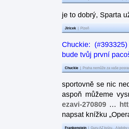
je to dobrý, Sparta už
Jiricek
|
Plzeň
Chuckie: (#393325)
bude tvůj první paco
Chuckie
|
Praha nemůže za vaše posran
sportovně se nic ned
aspoň můžeme vysm
ezavi-270809
…
htt
napsat knížku „Oper
Frankenstein
|
Guru AZ kvízu... A kdyby