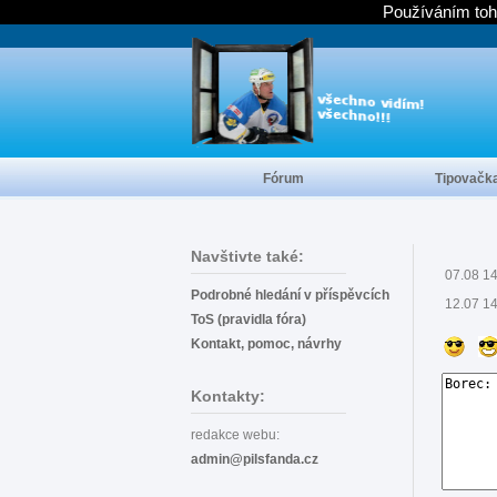
Používáním toh
Fórum
Tipovačk
Navštivte také:
07.08 1
Podrobné hledání v příspěvcích
12.07 1
ToS (pravidla fóra)
Kontakt, pomoc, návrhy
Kontakty:
redakce webu:
admin@pilsfanda.cz