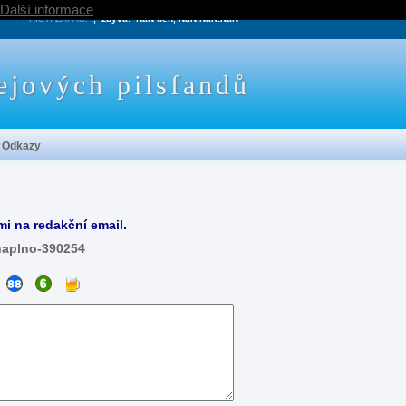
Další informace
PRÍŠTÍ ZÁPAS:
, zbývá:
NaN den, NaN:NaN:NaN
ejových pilsfandů
Odkazy
mi na redakční email.
naplno-390254