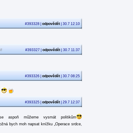
#393328 |
odpovědět
| 30.7 12:10
i!
#393327 |
odpovědět
| 30.7 11:37
#393326 |
odpovědět
| 30.7 08:25
.
#393325 |
odpovědět
| 29.7 12:37
 se aspoň můžeme vysmát politikům
ná bych moh napsat knížku „Operace srdce,