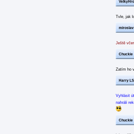
VelkyHr
Tvle, jak 
miroslav
Ještě včer
Chuckie
Zatím ho v
Harry LS
Vyhlásit ú
nahráli re
Chuckie