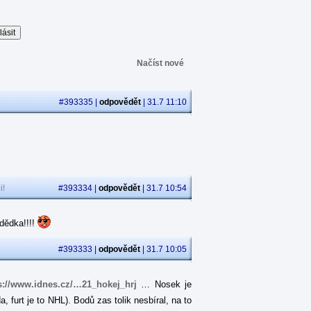
Načíst nové
#393335 |
odpovědět
| 31.7 11:10
i!
#393334 |
odpovědět
| 31.7 10:54
dědka!!!!
#393333 |
odpovědět
| 31.7 10:05
s://www.idnes.cz/…21_hokej_hrj
… Nosek je
 furt je to NHL). Bodů zas tolik nesbíral, na to