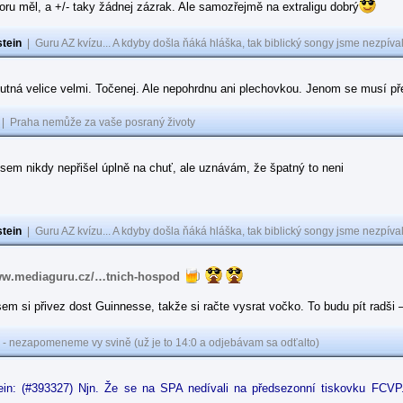
toru měl, a +/- taky žádnej zázrak. Ale samozřejmě na extraligu dobrý
tein
|
Guru AZ kvízu... A kdyby došla ňáká hláška, tak biblický songy jsme nezpíval
tná velice velmi. Točenej. Ale nepohrdnu ani plechovkou. Jenom se musí přele
|
Praha nemůže za vaše posraný životy
sem nikdy nepřišel úplně na chuť, ale uznávám, že špatný to neni
tein
|
Guru AZ kvízu... A kdyby došla ňáká hláška, tak biblický songy jsme nezpíval
www.mediaguru.cz/…tnich-hospod
sem si přivez dost Guinnesse, takže si račte vysrat vočko. To budu pít radši
 - nezapomeneme vy svině (už je to 14:0 a odjebávam sa odťalto)
ein: (#393327) Njn. Že se na SPA nedívali na předsezonní tiskovku FCVP