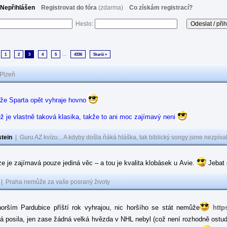
Nepřihlášen
Registrovat do fóra
(zdarma)
Co získám registrací?
Heslo:
...
1
2
3
4
5
4336
Starší »
Plzeň
 že Sparta opět vyhraje hovno
už je vlastně taková klasika, takže to ani moc zajímavý neni
tein
|
Guru AZ kvízu... A kdyby došla ňáká hláška, tak biblický songy jsme nezpíval
ze je zajímavá pouze jediná věc – a tou je kvalita klobásek u Avie.
Jebat 
|
Praha nemůže za vaše posraný životy
jhorším Pardubice příští rok vyhrajou, nic horšího se stát nemůže
http
rá posila, jen zase žádná velká hvězda v NHL nebyl (což není rozhodně ostuda,