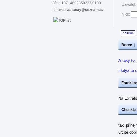
účet: 107–4892850227/0100
Uživatel:
správce:
watanay@seznam.cz
Nick:
« Novější
Borec
|
A taky to,
I když to 
Frankens
Na Extrali
Chuckie
tak přine
určitě dob