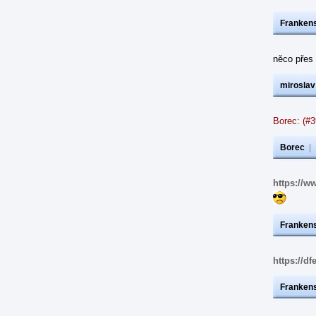
Frankens
něco přes
miroslav
Borec: (#3
Borec
|
https://w
Frankens
https://d
Frankens