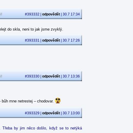
i!
#393332 |
odpovědět
| 30.7 17:34
jt do skla, neni to jak jsme zvyklý.
#393331 |
odpovědět
| 30.7 17:26
i!
#393330 |
odpovědět
| 30.7 13:36
 – bůh mne netrestej – chodovar.
#393329 |
odpovědět
| 30.7 13:00
. Třeba by jim něco došlo, když se to netýká