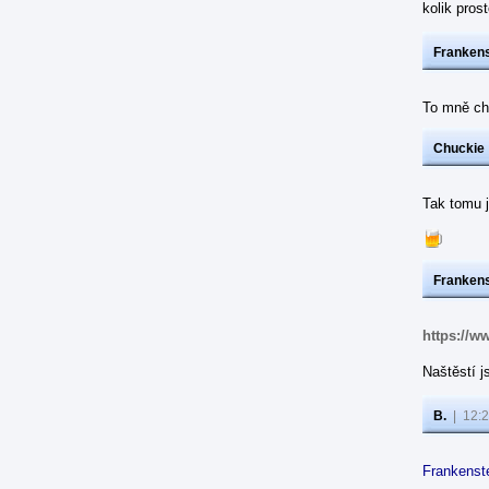
kolik pros
Frankens
To mně chu
Chuckie
Tak tomu j
Frankens
https://
Naštěstí j
B.
|
12:2
Frankenst