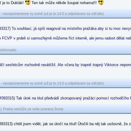
ť je to Duklák!
Ten tak může někde šoupat nohama!!!
 - nezapomeneme vy svině (už je to 14:0 a odjebávam sa odťalto)
93317) To souhlasí, já spíš reagoval na místního pražáka aby si tu moc nevy
 FCVP v prdeli si samozřejmě můžeme říct interně, ale jemu radost dělat n
pilshovado
čí seshitcům rozhodně neublížil. Ale včera by trapně trapný Viktorce nepom
 - nezapomeneme vy svině (už je to 14:0 a odjebávam sa odťalto)
#393315) Tak útok na titul předvádí zkorupovaný pražáci pomocí rozhodčího 
|
Praha nemůže za vaše posraný životy
#393313) chtěl jsem vidět, jak se útočí na titul! Útočili ba něj tak usilovně, ž