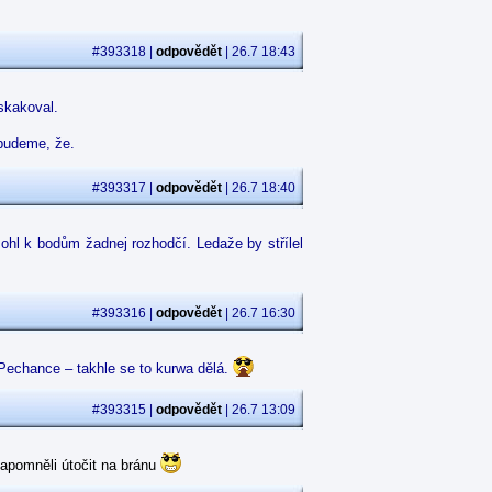
#393318 |
odpovědět
| 26.7 18:43
skakoval.
ebudeme, že.
#393317 |
odpovědět
| 26.7 18:40
ohl k bodům žadnej rozhodčí. Ledaže by střílel
#393316 |
odpovědět
| 26.7 16:30
Pechance – takhle se to kurwa dělá.
#393315 |
odpovědět
| 26.7 13:09
e zapomněli útočit na bránu