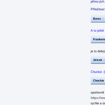
přímo jich.
Příležitos
Borec
|
A to ještě
Frankens
je to dobrý
Jiricek
Chuckie: (
Chuckie
sportov
https://w
rychle a 