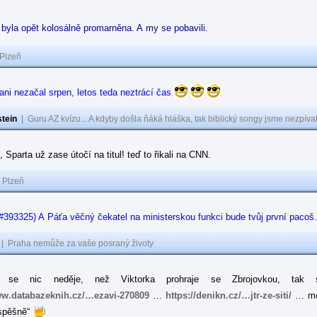
t byla opět kolosálně promarněna. A my se pobavili.
Plzeň
 ani nezačal srpen, letos teda neztrácí čas
tein
|
Guru AZ kvízu... A kdyby došla ňáká hláška, tak biblický songy jsme nezpíval
, Sparta už zase útočí na titul! teď to řikali na CNN.
|
Plzeň
#393325) A Páťa věčný čekatel na ministerskou funkci bude tvůj první pacoš
|
Praha nemůže za vaše posraný životy
ně se nic neděje, než Viktorka prohraje se Zbrojovkou, tak
ww.databazeknih.cz/…ezavi-270809
…
https://denikn.cz/…jtr-ze-siti/
… mož
úspěšně“