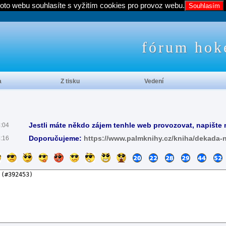
oto webu souhlasíte s vyžitím cookies pro provoz webu.
Souhlasím
fórum hok
a
Z tisku
Vedení
Jestli máte někdo zájem tenhle web provozovat, napište 
4:04
Doporučujeme:
https://www.palmknihy.cz/kniha/dekada-
4:16