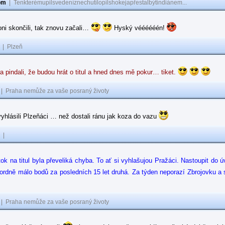
om
|
Tenkterémupilsvedeníznechutilopilshokejapřestalbýtindiánem...
loni skončili, tak znovu začali…
Hyský véééééén!
|
Plzeň
a pindali, že budou hrát o titul a hned dnes mě pokur… tiket.
|
Praha nemůže za vaše posraný životy
yhlásili Plzeňáci … než dostali ránu jak koza do vazu
|
tok na titul byla převeliká chyba. To ať si vyhlašujou Pražáci. Nastoupit do
kordně málo bodů za posledních 15 let druhá. Za týden neporazí Zbrojovku a
|
Praha nemůže za vaše posraný životy