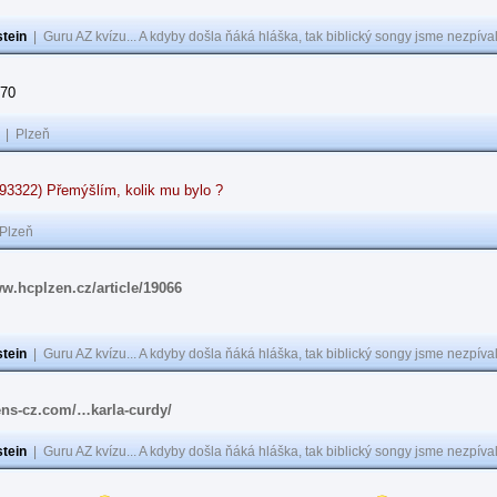
tein
|
Guru AZ kvízu... A kdyby došla ňáká hláška, tak biblický songy jsme nezpíval
 70
|
Plzeň
93322) Přemýšlím, kolik mu bylo ?
Plzeň
ww.hcplzen.cz/article/19066
tein
|
Guru AZ kvízu... A kdyby došla ňáká hláška, tak biblický songy jsme nezpíval
fens-cz.com/…karla-curdy/
tein
|
Guru AZ kvízu... A kdyby došla ňáká hláška, tak biblický songy jsme nezpíval