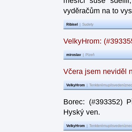
měsíci suše sdělil
vyděračům na to vys
Ribisel
|
Sudety
VelkyHrom: (#39335
miroslav
|
Plzeň
Včera jsem neviděl n
VelkyHrom
|
Tenkterémupilsvedeníznech
Borec: (#393352) P
Hyský ven.
VelkyHrom
|
Tenkterémupilsvedeníznech