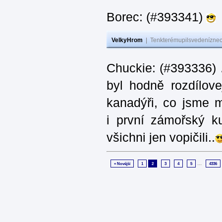
Borec: (#393341)
VelkyHrom
|
Tenkterémupilsvedeníznech
Chuckie: (#393336) 
byl hodně rozdílov
kanadýři, co jsme m
i první zámořský k
všichni jen vopičili..
...
« Novější
1
2
3
4
5
4336