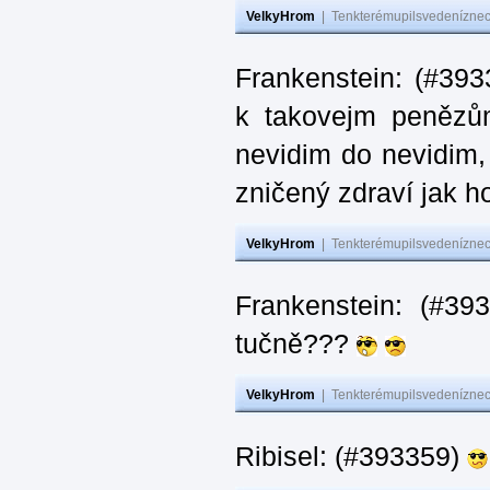
VelkyHrom
|
Tenkterémupilsvedeníznech
Frankenstein: (#393
k takovejm penězů
nevidim do nevidim,
zničený zdraví jak 
VelkyHrom
|
Tenkterémupilsvedeníznech
Frankenstein: (#3
tučně???
VelkyHrom
|
Tenkterémupilsvedeníznech
Ribisel: (#393359)