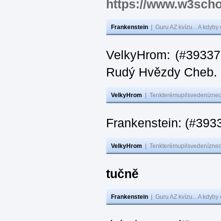
https://www.w3scho
Frankenstein
|
Guru AZ kvízu... A kdyby
VelkyHrom: (#393376
Rudý Hvězdy Cheb.
VelkyHrom
|
Tenkterémupilsvedeníznech
Frankenstein: (#393
VelkyHrom
|
Tenkterémupilsvedeníznech
tučně
Frankenstein
|
Guru AZ kvízu... A kdyby