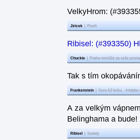
VelkyHrom: (#393355
Jiricek
|
Plzeň
Ribisel: (#393350) H
Chuckie
|
Praha nemůže za vaše posran
Tak s tím okopávání
Frankenstein
|
Guru AZ kvízu... A kdyby
A za velkým vápnem
Belinghama a bude!
Ribisel
|
Sudety