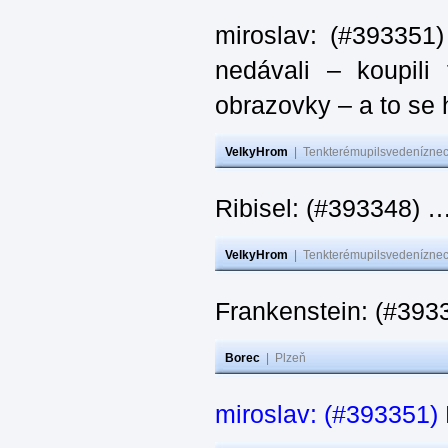
miroslav: (#393351)
nedávali – koupili
obrazovky – a to se 
VelkyHrom
|
Tenkterémupilsvedeníznech
Ribisel: (#393348) …
VelkyHrom
|
Tenkterémupilsvedeníznech
Frankenstein: (#3933
Borec
|
Plzeň
miroslav: (#393351) N