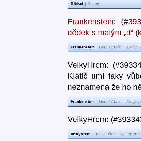
Ribisel
|
Sudety
Frankenstein: (#39
dědek s malým „d“ (k
Frankenstein
|
Guru AZ kvízu... A kdyby
VelkyHrom: (#39334
Klátič umí taky vůb
neznamená že ho ně
Frankenstein
|
Guru AZ kvízu... A kdyby
VelkyHrom: (#393343
VelkyHrom
|
Tenkterémupilsvedeníznech