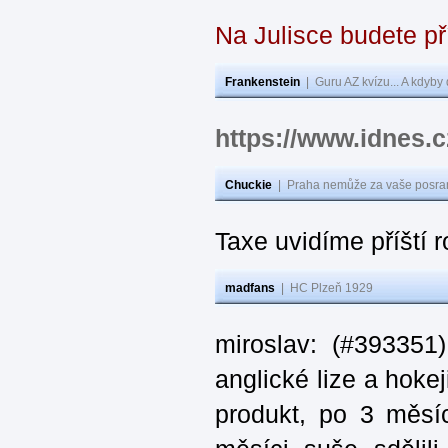
Na Julisce budete p
Frankenstein
|
Guru AZ kvízu... A kdyby
https://www.idnes
Chuckie
|
Praha nemůže za vaše posran
Taxe uvidíme příští 
madfans
|
HC Plzeň 1929
miroslav: (#393351
anglické lize a hoke
produkt, po 3 měsí