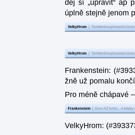
dej si „upravit“ ap
úplně stejně jenom 
VelkyHrom
|
Tenkterémupilsvedeníznech
VelkyHrom
|
Tenkterémupilsvedeníznech
Frankenstein: (#3933
žně už pomalu končí
Pro méně chápavé – 
Frankenstein
|
Guru AZ kvízu... A kdyby
VelkyHrom: (#393373