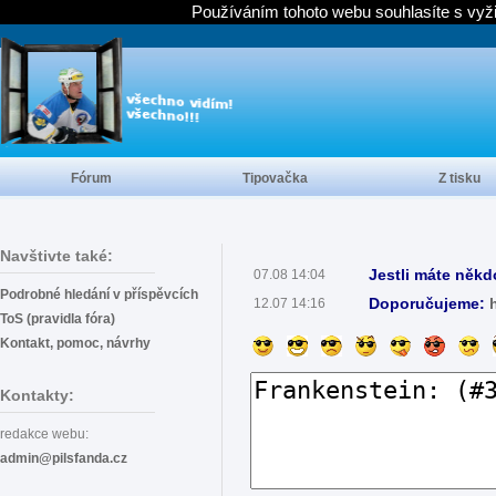
Používáním tohoto webu souhlasíte s vyž
Fórum
Tipovačka
Z tisku
Navštivte také:
Jestli máte někd
07.08 14:04
Podrobné hledání v příspěvcích
Doporučujeme:
12.07 14:16
ToS (pravidla fóra)
Kontakt, pomoc, návrhy
Kontakty:
redakce webu:
admin@pilsfanda.cz