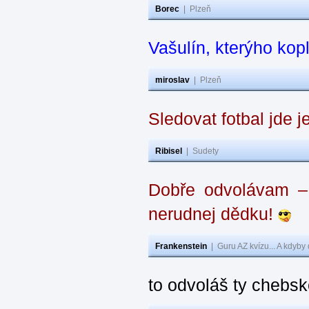
Borec
|
Plzeň
Vašulín, kterýho kop
miroslav
|
Plzeň
Sledovat fotbal jde j
Ribisel
|
Sudety
Dobře odvolávam – z
nerudnej dědku!
Frankenstein
|
Guru AZ kvízu... A kdyby
to odvoláš ty chebsk