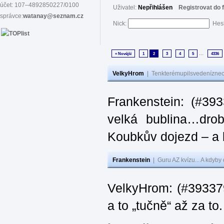
účet: 107–4892850227/0100
Uživatel:
Nepřihlášen
Registrovat do 
správce:
watanay@seznam.cz
Nick:
Hes
...
« Novější
1
2
3
4
5
4336
VelkyHrom
|
Tenkterémupilsvedeníznech
Frankenstein: (#39
velká bublina…dro
Koubkův dojezd – a 
Frankenstein
|
Guru AZ kvízu... A kdyby
VelkyHrom: (#393379
a to „tučně“ až za to.