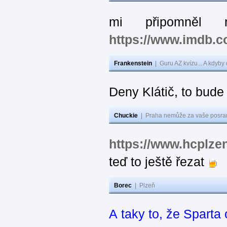
mi připomněl 
https://www.imdb.
Frankenstein
|
Guru AZ kvízu... A kdyby
Deny Klátič, to bude
Chuckie
|
Praha nemůže za vaše posran
https://www.hcplzen
teď to ještě řezat
Borec
|
Plzeň
A taky to, že Sparta