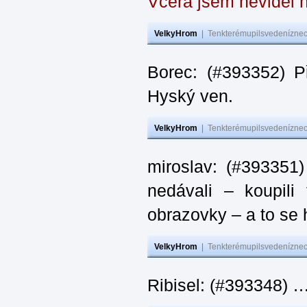
Včera jsem neviděl n
VelkyHrom
|
Tenkterémupilsvedeníznech
Borec: (#393352) P
Hyský ven.
VelkyHrom
|
Tenkterémupilsvedeníznech
miroslav: (#393351)
nedávali – koupili
obrazovky – a to se 
VelkyHrom
|
Tenkterémupilsvedeníznech
Ribisel: (#393348) …