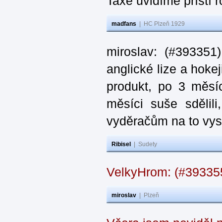
Taxe uvidíme příští 
madfans
|
HC Plzeň 1929
miroslav: (#393351
anglické lize a hoke
produkt, po 3 měsí
měsíci suše sdělil
vyděračům na to vys
Ribisel
|
Sudety
VelkyHrom: (#39335
miroslav
|
Plzeň