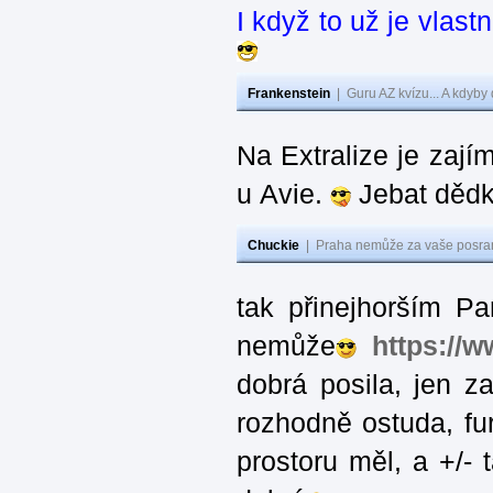
I když to už je vlas
Frankenstein
|
Guru AZ kvízu... A kdyby
Na Extralize je zají
u Avie.
Jebat dědk
Chuckie
|
Praha nemůže za vaše posran
tak přinejhorším Pa
nemůže
https://
dobrá posila, jen 
rozhodně ostuda, fur
prostoru měl, a +/-