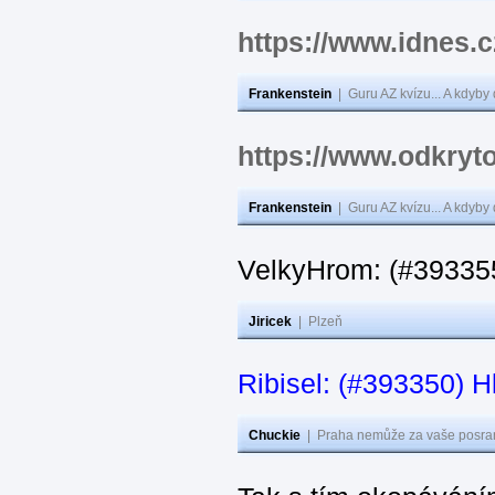
https://www.idnes.
Frankenstein
|
Guru AZ kvízu... A kdyby
https://www.odkryto
Frankenstein
|
Guru AZ kvízu... A kdyby
VelkyHrom: (#393355
Jiricek
|
Plzeň
Ribisel: (#393350) H
Chuckie
|
Praha nemůže za vaše posran