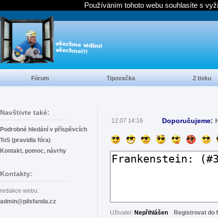
Používáním tohoto webu souhlasíte s vyž
Fórum
Tipovačka
Z tisku
Navštivte také:
Doporučujeme:
12.07 14:16
Podrobné hledání v příspěvcích
ToS (pravidla fóra)
Kontakt, pomoc, návrhy
Kontakty:
redakce webu:
admin@pilsfanda.cz
Uživatel:
Nepřihlášen
Registrovat do 