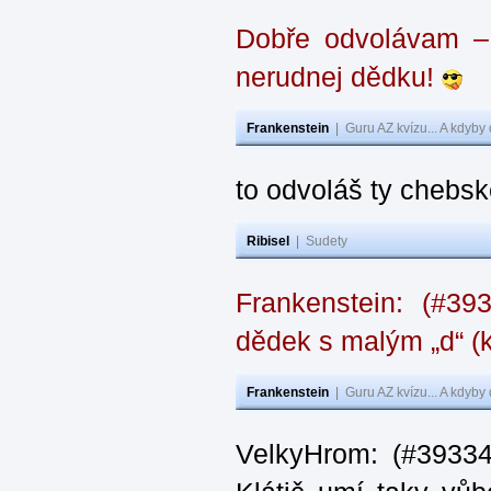
Dobře odvolávam – z
nerudnej dědku!
Frankenstein
|
Guru AZ kvízu... A kdyby
to odvoláš ty chebsk
Ribisel
|
Sudety
Frankenstein: (#39
dědek s malým „d“ (k
Frankenstein
|
Guru AZ kvízu... A kdyby
VelkyHrom: (#39334