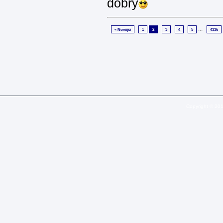
dobrý
...
« Novější
1
2
3
4
5
4336
Copyright © 20