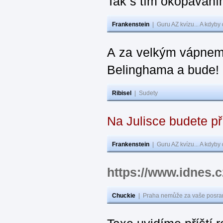
Tak s tím okopávání
Frankenstein
|
Guru AZ kvízu... A kdyby
A za velkým vápnem
Belinghama a bude!
Ribisel
|
Sudety
Na Julisce budete p
Frankenstein
|
Guru AZ kvízu... A kdyby
https://www.idnes
Chuckie
|
Praha nemůže za vaše posran