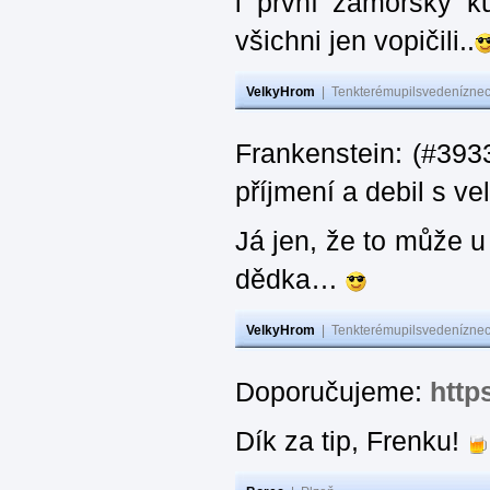
i první zámořský k
všichni jen vopičili..
VelkyHrom
|
Tenkterémupilsvedeníznech
Frankenstein: (#393
příjmení a debil s 
Já jen, že to může u
dědka…
VelkyHrom
|
Tenkterémupilsvedeníznech
Doporučujeme:
http
Dík za tip, Frenku!