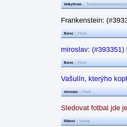
VelkyHrom
|
Tenkterémupilsvedeníznech
Frankenstein: (#3933
Borec
|
Plzeň
miroslav: (#393351) N
Borec
|
Plzeň
Vašulín, kterýho kop
miroslav
|
Plzeň
Sledovat fotbal jde j
Ribisel
|
Sudety