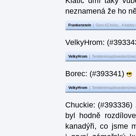
Klátič umí taky vůb
neznamená že ho ně
Frankenstein
|
Guru AZ kvízu... A kdyby
VelkyHrom: (#393343
VelkyHrom
|
Tenkterémupilsvedeníznech
Borec: (#393341)
VelkyHrom
|
Tenkterémupilsvedeníznech
Chuckie: (#393336) 
byl hodně rozdílov
kanadýři, co jsme m