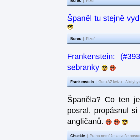
Borec
|
Plzeň
Španěl tu stejně vydr
Borec
|
Plzeň
Frankenstein: (#3
sebranky
Frankenstein
|
Guru AZ kvízu... A kdyby
Španěla? Co ten j
posral, propásnul si
angličanů.
Chuckie
|
Praha nemůže za vaše posran