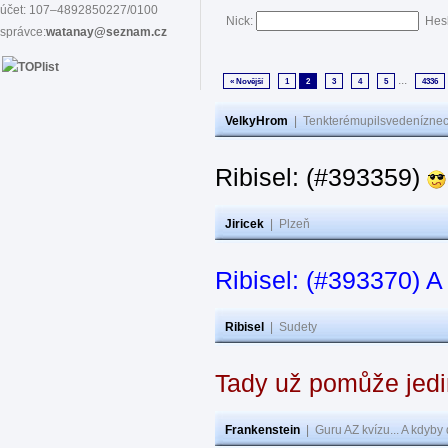
účet: 107–4892850227/0100
Nick:
Hes
správce:
watanay@seznam.cz
...
« Novější
1
2
3
4
5
4336
VelkyHrom
|
Tenkterémupilsvedeníznech
Ribisel: (#393359)
Jiricek
|
Plzeň
Ribisel: (#393370) A
Ribisel
|
Sudety
Tady už pomůže jedi
Frankenstein
|
Guru AZ kvízu... A kdyby