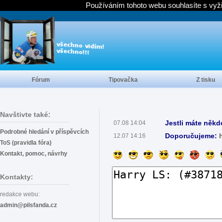
Používáním tohoto webu souhlasíte s vyž
Fórum
Tipovačka
Z tisku
Navštivte také:
Jestli máte někd
07.08 14:04
Podrobné hledání v příspěvcích
Doporučujeme:
12.07 14:16
ToS (pravidla fóra)
Kontakt, pomoc, návrhy
Kontakty:
redakce webu:
admin@pilsfanda.cz