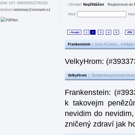
účet: 107–4892850227/0100
Uživatel:
Nepřihlášen
Registrovat do 
správce:
watanay@seznam.cz
Nick:
Hes
...
« Novější
1
2
3
4
5
4336
Frankenstein
|
Guru AZ kvízu... A kdyby
VelkyHrom: (#393373
VelkyHrom
|
Tenkterémupilsvedeníznech
Frankenstein: (#393
k takovejm penězů
nevidim do nevidim,
zničený zdraví jak 