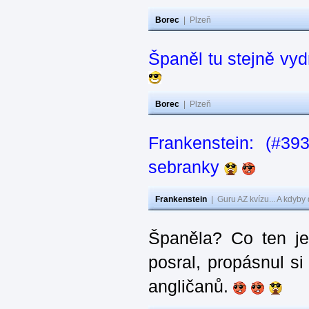
Borec
|
Plzeň
Španěl tu stejně vydr
Borec
|
Plzeň
Frankenstein: (#3
sebranky
Frankenstein
|
Guru AZ kvízu... A kdyby
Španěla? Co ten j
posral, propásnul si
angličanů.