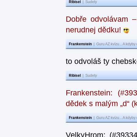
Ribisel
|
Sudety
Dobře odvolávam – z
nerudnej dědku!
Frankenstein
|
Guru AZ kvízu... A kdyby
to odvoláš ty chebsk
Ribisel
|
Sudety
Frankenstein: (#39
dědek s malým „d“ (k
Frankenstein
|
Guru AZ kvízu... A kdyby
VelkyHrom: (#39334