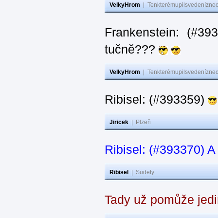
VelkyHrom
|
Tenkterémupilsvedeníznech
Frankenstein: (#3
tučně???
VelkyHrom
|
Tenkterémupilsvedeníznech
Ribisel: (#393359)
Jiricek
|
Plzeň
Ribisel: (#393370) A
Ribisel
|
Sudety
Tady už pomůže jedi