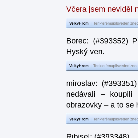
Včera jsem neviděl n
VelkyHrom
|
Tenkterémupilsvedeníznech
Borec: (#393352) P
Hyský ven.
VelkyHrom
|
Tenkterémupilsvedeníznech
miroslav: (#393351)
nedávali – koupili
obrazovky – a to se 
VelkyHrom
|
Tenkterémupilsvedeníznech
Ribisel: (#393348) …