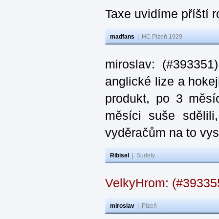
Taxe uvidíme příští 
madfans
|
HC Plzeň 1929
miroslav: (#393351
anglické lize a hoke
produkt, po 3 měsí
měsíci suše sdělil
vyděračům na to vys
Ribisel
|
Sudety
VelkyHrom: (#39335
miroslav
|
Plzeň