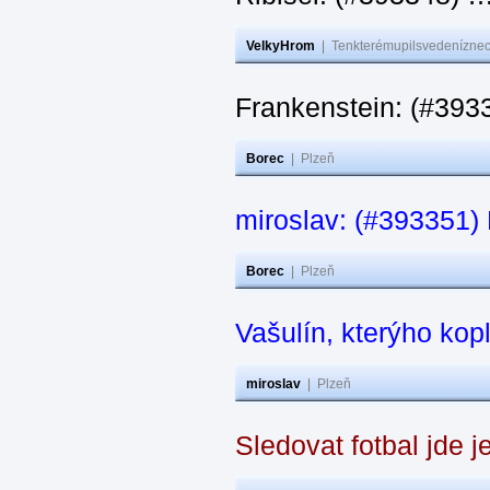
VelkyHrom
|
Tenkterémupilsvedeníznech
Frankenstein: (#3933
Borec
|
Plzeň
miroslav: (#393351) N
Borec
|
Plzeň
Vašulín, kterýho kop
miroslav
|
Plzeň
Sledovat fotbal jde j