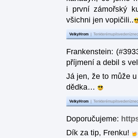
i první zámořský k
všichni jen vopičili..
VelkyHrom
|
Tenkterémupilsvedeníznech
Frankenstein: (#393
příjmení a debil s 
Já jen, že to může u
dědka…
VelkyHrom
|
Tenkterémupilsvedeníznech
Doporučujeme:
http
Dík za tip, Frenku!