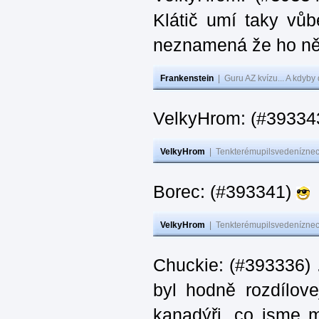
Klátič umí taky vůb
neznamená že ho ně
Frankenstein
|
Guru AZ kvízu... A kdyby
VelkyHrom: (#393343
VelkyHrom
|
Tenkterémupilsvedeníznech
Borec: (#393341)
VelkyHrom
|
Tenkterémupilsvedeníznech
Chuckie: (#393336) 
byl hodně rozdílov
kanadýři, co jsme m