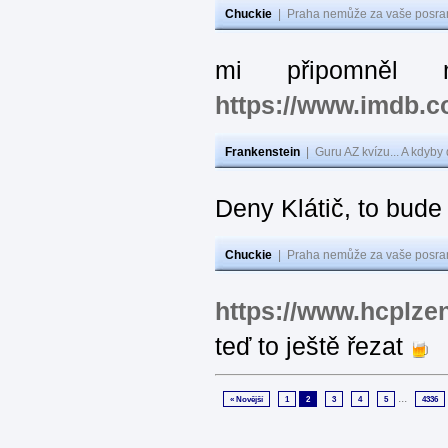
Chuckie
|
Praha nemůže za vaše posran
mi připomněl 
https://www.imdb.
Frankenstein
|
Guru AZ kvízu... A kdyby
Deny Klátič, to bude
Chuckie
|
Praha nemůže za vaše posran
https://www.hcplzen
teď to ještě řezat
...
« Novější
1
2
3
4
5
4336