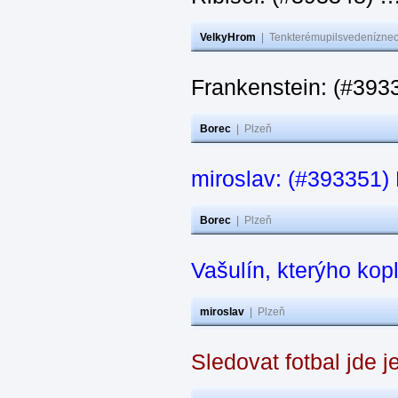
VelkyHrom
|
Tenkterémupilsvedeníznech
Frankenstein: (#3933
Borec
|
Plzeň
miroslav: (#393351) N
Borec
|
Plzeň
Vašulín, kterýho kop
miroslav
|
Plzeň
Sledovat fotbal jde j