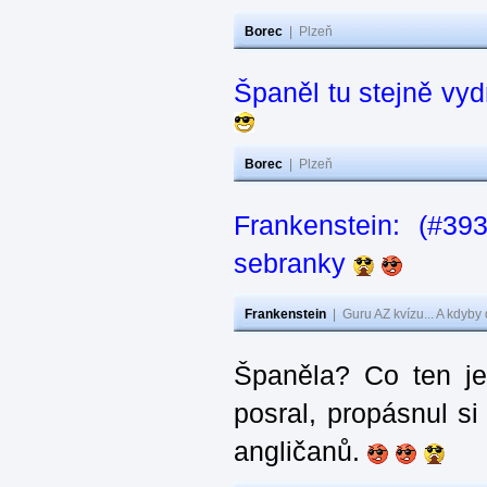
Borec
|
Plzeň
Španěl tu stejně vydr
Borec
|
Plzeň
Frankenstein: (#3
sebranky
Frankenstein
|
Guru AZ kvízu... A kdyby
Španěla? Co ten j
posral, propásnul si
angličanů.