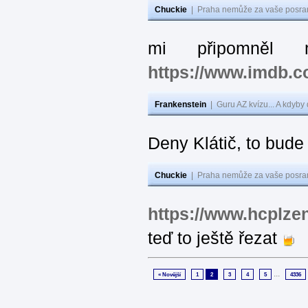
Chuckie
|
Praha nemůže za vaše posran
mi připomněl 
https://www.imdb.
Frankenstein
|
Guru AZ kvízu... A kdyby
Deny Klátič, to bude
Chuckie
|
Praha nemůže za vaše posran
https://www.hcplzen
teď to ještě řezat
...
« Novější
1
2
3
4
5
4336