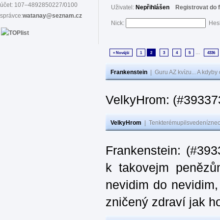
účet: 107–4892850227/0100
Uživatel:
Nepřihlášen
Registrovat do 
správce:
watanay@seznam.cz
Nick:
Hes
...
« Novější
1
2
3
4
5
4336
Frankenstein
|
Guru AZ kvízu... A kdyby
VelkyHrom: (#393373
VelkyHrom
|
Tenkterémupilsvedeníznech
Frankenstein: (#393
k takovejm penězů
nevidim do nevidim,
zničený zdraví jak 