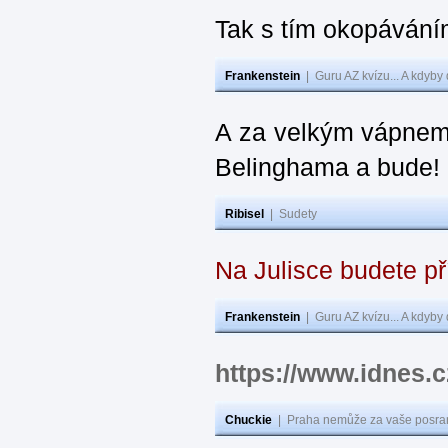
Tak s tím okopávání
Frankenstein
|
Guru AZ kvízu... A kdyby
A za velkým vápnem
Belinghama a bude!
Ribisel
|
Sudety
Na Julisce budete p
Frankenstein
|
Guru AZ kvízu... A kdyby
https://www.idnes
Chuckie
|
Praha nemůže za vaše posran