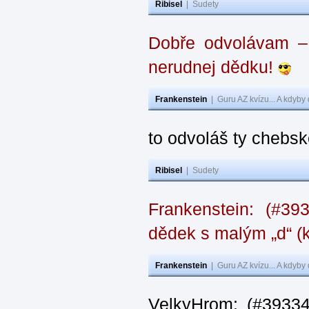
Ribisel
|
Sudety
Dobře odvolávam – z
nerudnej dědku!
Frankenstein
|
Guru AZ kvízu... A kdyby
to odvoláš ty chebsk
Ribisel
|
Sudety
Frankenstein: (#39
dědek s malým „d“ (k
Frankenstein
|
Guru AZ kvízu... A kdyby
VelkyHrom: (#39334