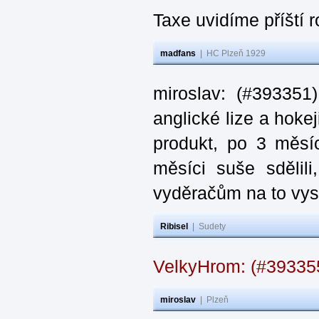
Taxe uvidíme příští 
madfans
|
HC Plzeň 1929
miroslav: (#393351
anglické lize a hoke
produkt, po 3 měsí
měsíci suše sdělil
vyděračům na to vys
Ribisel
|
Sudety
VelkyHrom: (#39335
miroslav
|
Plzeň