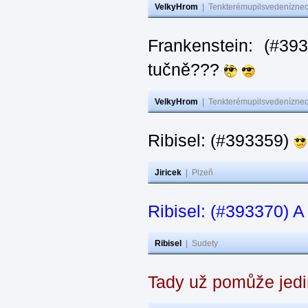
VelkyHrom
|
Tenkterémupilsvedeníznech
Frankenstein: (#3
tučně???
VelkyHrom
|
Tenkterémupilsvedeníznech
Ribisel: (#393359)
Jiricek
|
Plzeň
Ribisel: (#393370) A
Ribisel
|
Sudety
Tady už pomůže jedi