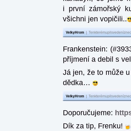
i první zámořský k
všichni jen vopičili..
VelkyHrom
|
Tenkterémupilsvedeníznech
Frankenstein: (#393
příjmení a debil s 
Já jen, že to může u
dědka…
VelkyHrom
|
Tenkterémupilsvedeníznech
Doporučujeme:
http
Dík za tip, Frenku!