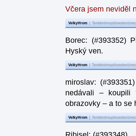
Včera jsem neviděl n
VelkyHrom
|
Tenkterémupilsvedeníznech
Borec: (#393352) P
Hyský ven.
VelkyHrom
|
Tenkterémupilsvedeníznech
miroslav: (#393351)
nedávali – koupili
obrazovky – a to se 
VelkyHrom
|
Tenkterémupilsvedeníznech
Ribisel: (#393348) …