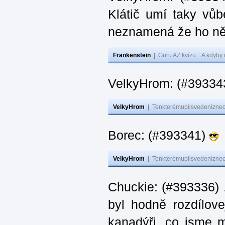
Klátič umí taky vůb
neznamená že ho ně
Frankenstein
|
Guru AZ kvízu... A kdyby
VelkyHrom: (#393343
VelkyHrom
|
Tenkterémupilsvedeníznech
Borec: (#393341)
VelkyHrom
|
Tenkterémupilsvedeníznech
Chuckie: (#393336) 
byl hodně rozdílov
kanadýři, co jsme m