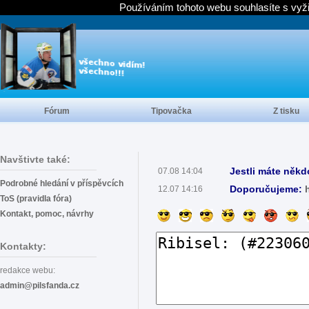
Používáním tohoto webu souhlasíte s vyž
Fórum
Tipovačka
Z tisku
Navštivte také:
Jestli máte někd
07.08 14:04
Podrobné hledání v příspěvcích
Doporučujeme:
12.07 14:16
ToS (pravidla fóra)
Kontakt, pomoc, návrhy
Kontakty:
redakce webu:
admin@pilsfanda.cz