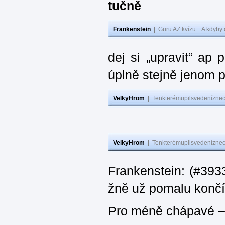
tučně
Frankenstein
|
Guru AZ kvízu... A kdyby
dej si „upravit“ ap
úplně stejně jenom 
VelkyHrom
|
Tenkterémupilsvedeníznech
VelkyHrom
|
Tenkterémupilsvedeníznech
Frankenstein: (#3933
žně už pomalu končí
Pro méně chápavé – 