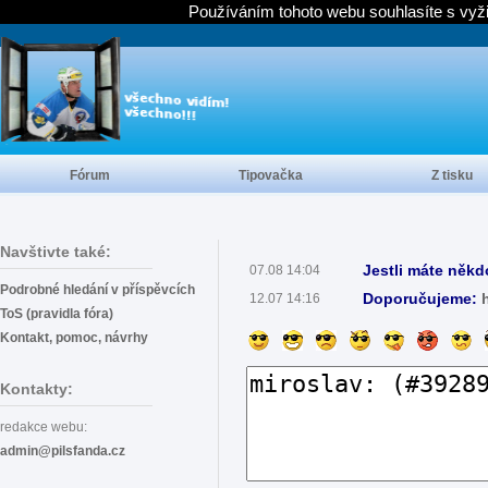
Používáním tohoto webu souhlasíte s vyž
Fórum
Tipovačka
Z tisku
Navštivte také:
Jestli máte někd
07.08 14:04
Podrobné hledání v příspěvcích
Doporučujeme:
12.07 14:16
ToS (pravidla fóra)
Kontakt, pomoc, návrhy
Kontakty:
redakce webu:
admin@pilsfanda.cz