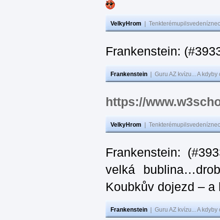
VelkyHrom
|
Tenkterémupilsvedeníznech
Frankenstein: (#
Frankenstein
|
Guru AZ kvízu... A kdyby
https://www.w3scho
VelkyHrom
|
Tenkterémupilsvedeníznech
Frankenstein: (#39
velká bublina…dro
Koubkův dojezd – a 
Frankenstein
|
Guru AZ kvízu... A kdyby