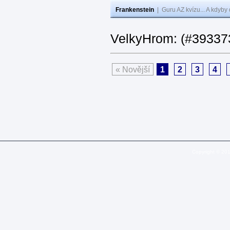
Frankenstein
|
Guru AZ kvízu... A kdyby
VelkyHrom: (#393373
« Novější
1
2
3
4
Copyright © 20