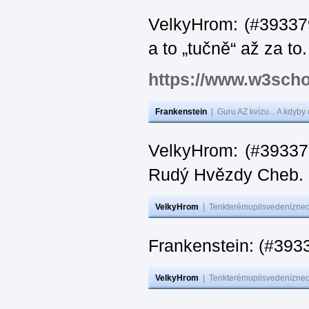
VelkyHrom: (#393379
a to „tučně“ až za to.
https://www.w3scho
Frankenstein
|
Guru AZ kvízu... A kdyby
VelkyHrom: (#393376
Rudý Hvězdy Cheb.
VelkyHrom
|
Tenkterémupilsvedeníznech
Frankenstein: (#393
VelkyHrom
|
Tenkterémupilsvedeníznech