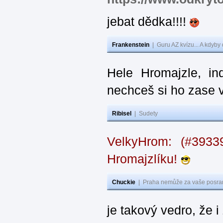
jebat dědka!!!!
Frankenstein
|
Guru AZ kvízu... A kdyby
Hele Hromajzle, i
nechceš si ho zase 
Ribisel
|
Sudety
VelkyHrom: (#393
Hromajzlíku!
Chuckie
|
Praha nemůže za vaše posran
je takový vedro, že 