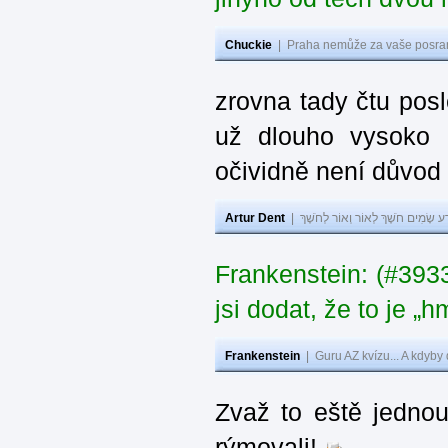
Chuckie
|
Praha nemůže za vaše posran
zrovna tady čtu pos
už dlouho vysoko 
očividně není důvod
Artur Dent
|
ע שָׂמִים חֹשֶׁךְ לְאוֹר וְאוֹר לְחֹשֶׁךְ
Frankenstein: (#39
jsi dodat, že to je „
Frankenstein
|
Guru AZ kvízu... A kdyby
Zvaž to eště jedno
rýmovali!