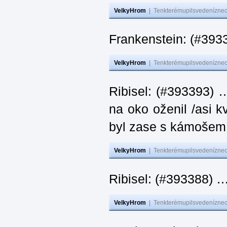
VelkyHrom
|
Tenkterémupilsvedeníznech
Frankenstein: (#393
VelkyHrom
|
Tenkterémupilsvedeníznech
Ribisel: (#393393) 
na oko oženil /asi k
byl zase s kámoš
VelkyHrom
|
Tenkterémupilsvedeníznech
Ribisel: (#393388) 
VelkyHrom
|
Tenkterémupilsvedeníznech