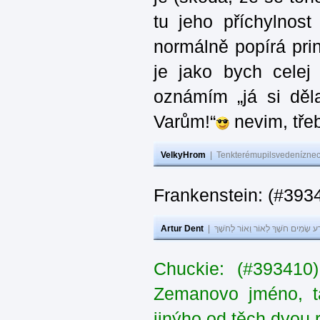
tu jeho příchylnos
normálně popírá princ
je jako bych celej 
oznámím „já si děla
Varům!“
nevim, třeb
VelkyHrom
|
Tenkterémupilsvedeníznech
Frankenstein: (#393
Artur Dent
|
ע שָׂמִים חֹשֶׁךְ לְאוֹר וְאוֹר לְחֹשֶׁךְ
Chuckie: (#393410
Zemanovo jméno, ta
jinýho od těch dvou 