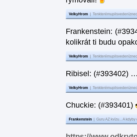
VelkyHrom
|
Tenkterémupilsvedeníznech
Frankenstein: (#39
kolikrát ti budu opak
VelkyHrom
|
Tenkterémupilsvedeníznech
Ribisel: (#393402)
VelkyHrom
|
Tenkterémupilsvedeníznech
Chuckie: (#393401)
Frankenstein
|
Guru AZ kvízu... A kdyby
https://www.odkryt