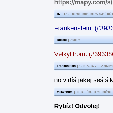
https://mapy.com/s
B.
|
12:2 - nezapomeneme vy svině (už j
Frankenstein: (#393
Ribisel
|
Sudety
VelkyHrom: (#3933
Frankenstein
|
Guru AZ kvízu... A kdyby
no vidíš jakej seš ši
VelkyHrom
|
Tenkterémupilsvedeníznech
Rybíz! Odvolej!