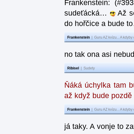
Frankenstein: (#39
sudeťácká…
Až se
do hořčice a bude 
Frankenstein
|
Guru AZ kvízu... A kdyby
no tak ona asi nebud
Ribisel
|
Sudety
Ňáká úchylka tam bu
až když bude pozdě
Frankenstein
|
Guru AZ kvízu... A kdyby
já taky. A vonje to z