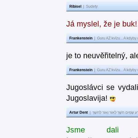
Ribisel
|
Sudety
Já myslel, že je buk
Frankenstein
|
Guru AZ kvízu... A kdyby
je to neuvěřitelný, al
Frankenstein
|
Guru AZ kvízu... A kdyby
Jugoslávci se vydal
Jugoslavija!
Artur Dent
|
ע שָׂמִים חֹשֶׁךְ לְאוֹר וְאוֹר לְחֹשֶׁךְ
Jsme dali s