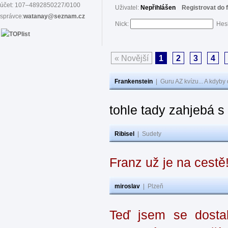
účet: 107–4892850227/0100
Uživatel:
Nepřihlášen
Registrovat do 
správce:
watanay@seznam.cz
Nick:
Hes
« Novější
1
2
3
4
Frankenstein
|
Guru AZ kvízu... A kdyby
tohle tady zahjebá 
Ribisel
|
Sudety
Franz už je na cestě
miroslav
|
Plzeň
Teď jsem se dostal