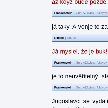
až když bude pozdě
Frankenstein
|
Guru AZ kvízu... A kdyby
já taky. A vonje to z
Ribisel
|
Sudety
Já myslel, že je buk
Frankenstein
|
Guru AZ kvízu... A kdyby
je to neuvěřitelný, al
Frankenstein
|
Guru AZ kvízu... A kdyby
Jugoslávci se vydal