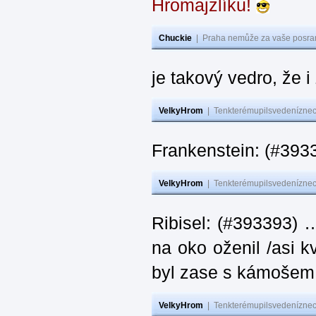
Hromajzlíku!
Chuckie
|
Praha nemůže za vaše posran
je takový vedro, že 
VelkyHrom
|
Tenkterémupilsvedeníznech
Frankenstein: (#393
VelkyHrom
|
Tenkterémupilsvedeníznech
Ribisel: (#393393) 
na oko oženil /asi k
byl zase s kámoš
VelkyHrom
|
Tenkterémupilsvedeníznech