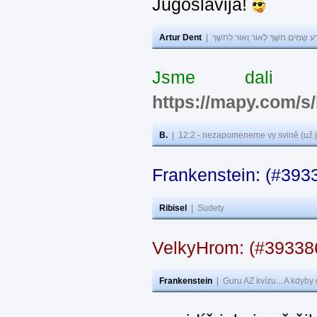
Jugoslavija!
Artur Dent
|
ע שָׂמִים חֹשֶׁךְ לְאוֹר וְאוֹר לְחֹשֶׁךְ
Jsme dali s
https://mapy.com/s
B.
|
12:2 - nezapomeneme vy svině (už j
Frankenstein: (#393
Ribisel
|
Sudety
VelkyHrom: (#3933
Frankenstein
|
Guru AZ kvízu... A kdyby