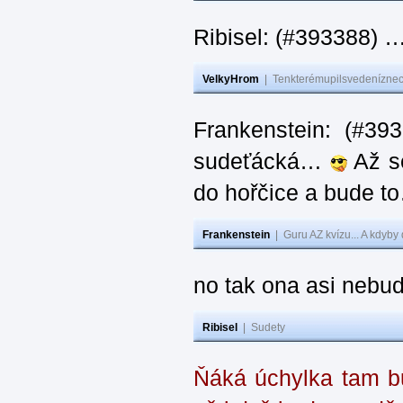
Ribisel: (#393388) 
VelkyHrom
|
Tenkterémupilsvedeníznech
Frankenstein: (#39
sudeťácká…
Až se
do hořčice a bude 
Frankenstein
|
Guru AZ kvízu... A kdyby
no tak ona asi nebud
Ribisel
|
Sudety
Ňáká úchylka tam bu