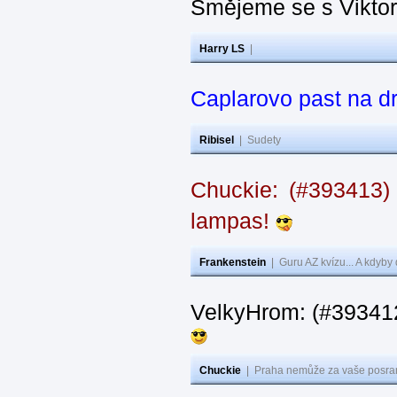
Smějeme se s Vikto
Harry LS
|
Caplarovo past na 
Ribisel
|
Sudety
Chuckie: (#393413)
lampas!
Frankenstein
|
Guru AZ kvízu... A kdyby
VelkyHrom: (#39341
Chuckie
|
Praha nemůže za vaše posran