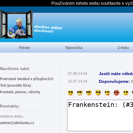
Používáním tohoto webu souhlasíte s vyž
Fórum
Tipovačka
Z tisku
Navštivte také:
Jestli máte někd
07.08 14:04
Podrobné hledání v příspěvcích
Doporučujeme:
12.07 14:16
ToS (pravidla fóra)
Kontakt, pomoc, návrhy
Kontakty:
redakce webu:
admin@pilsfanda.cz