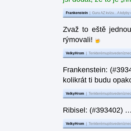
Frankenstein
|
Guru AZ kvízu... A kdyby
Zvaž to eště jedno
rýmovali!
VelkyHrom
|
Tenkterémupilsvedeníznech
Frankenstein: (#39
kolikrát ti budu opak
VelkyHrom
|
Tenkterémupilsvedeníznech
Ribisel: (#393402)
VelkyHrom
|
Tenkterémupilsvedeníznech