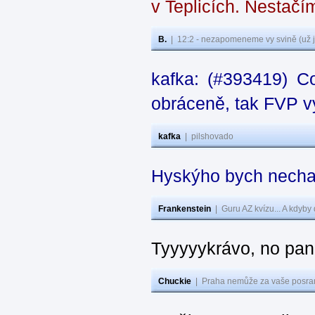
v Teplicích. Nestačí
B.
|
12:2 - nezapomeneme vy svině (už j
kafka: (#393419) C
obráceně, tak FVP vy
kafka
|
pilshovado
Hyskýho bych nechal
Frankenstein
|
Guru AZ kvízu... A kdyby
Tyyyyykrávo, no pane
Chuckie
|
Praha nemůže za vaše posran