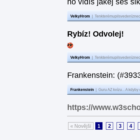
no vidíš jakej seš ši
VelkyHrom
|
Tenkterémupilsvedeníznech
Rybíz! Odvolej!
VelkyHrom
|
Tenkterémupilsvedeníznech
Frankenstein: (#
Frankenstein
|
Guru AZ kvízu... A kdyby
https://www.w3scho
« Novější
1
2
3
4