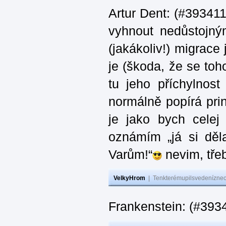
Artur Dent: (#393411)
vyhnout nedůstojný
(jakákoliv!) migrace
je (škoda, že se toh
tu jeho příchylnos
normálně popírá princ
je jako bych celej 
oznámím „já si děla
Varům!“
nevim, třeb
VelkyHrom
|
Tenkterémupilsvedeníznech
Frankenstein: (#393