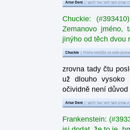
Artur Dent
|
ע שָׂמִים חֹשֶׁךְ לְאוֹר וְאוֹר לְחֹשֶׁךְ
Chuckie: (#393410
Zemanovo jméno, ta
jinýho od těch dvou 
Chuckie
|
Praha nemůže za vaše posran
zrovna tady čtu pos
už dlouho vysoko 
očividně není důvod
Artur Dent
|
ע שָׂמִים חֹשֶׁךְ לְאוֹר וְאוֹר לְחֹשֶׁךְ
Frankenstein: (#39
jsi dodat, že to je „