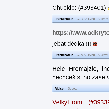
Chuckie: (#393401)
Frankenstein
|
Guru AZ kvízu... A kdyby
https://www.odkryt
jebat dědka!!!!
Frankenstein
|
Guru AZ kvízu... A kdyby
Hele Hromajzle, i
nechceš si ho zase 
Ribisel
|
Sudety
VelkyHrom: (#393