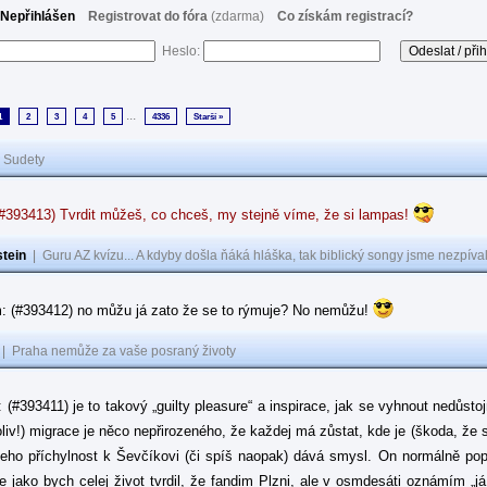
Nepřihlášen
Registrovat do fóra
(zdarma)
Co získám registrací?
Heslo:
...
1
2
3
4
5
4336
Starší »
|
Sudety
(#393413) Tvrdit můžeš, co chceš, my stejně víme, že si lampas!
tein
|
Guru AZ kvízu... A kdyby došla ňáká hláška, tak biblický songy jsme nezpíval
: (#393412) no můžu já zato že se to rýmuje? No nemůžu!
|
Praha nemůže za vaše posraný životy
: (#393411) je to takový „guilty pleasure“ a inspirace, jak se vyhnout nedůsto
oliv!) migrace je něco nepřirozeného, že každej má zůstat, kde je (škoda, že 
jeho příchylnost k Ševčíkovi (či spíš naopak) dává smysl. On normálně popírá
je jako bych celej život tvrdil, že fandim Plzni, ale v osmdesáti oznámím „j