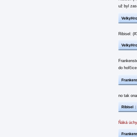
už byl z
VelkyHr
Ribisel: 
VelkyHr
Frankenst
do hořčic
Frankens
no tak ona
Ribisel
Ňáká úchy
Frankens