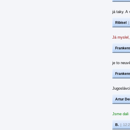
já taky. A
Ribisel
Já myslel,
Frankens
je to neuvě
Frankens
Jugoslávc
Artur De
Jsme dali
B.
|
12:2