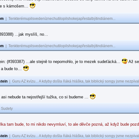
ase s kámošem…
om
|
Tenkterémupilsvedeníznechutilopilshokejapřestalbýtindiánem...
(#393388) …jak myslíš, no…
om
|
Tenkterémupilsvedeníznechutilopilshokejapřestalbýtindiánem...
ein: (#393387) …ale stejně to nepomohlo, je to mezek sudeťácká…
Až se
e a bude to…
tein
|
Guru AZ kvízu... A kdyby došla ňáká hláška, tak biblický songy jsme nezpíval
 asi nebude ta nejostřejší tužka, co si budeme …
|
Sudety
lka tam bude, to mi nikdo nevymluví, to ale děvče pozná, až když bude poz
tein
|
Guru AZ kvízu... A kdyby došla ňáká hláška, tak biblický songy jsme nezpíval