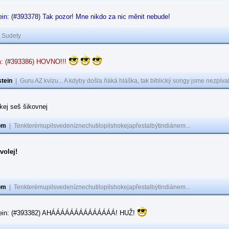
in: (#393378) Tak pozor! Mne nikdo za nic měnit nebude!
|
Sudety
: (#393386) HOVNO!!!
tein
|
Guru AZ kvízu... A kdyby došla ňáká hláška, tak biblický songy jsme nezpíval
akej seš šikovnej
om
|
Tenkterémupilsvedeníznechutilopilshokejapřestalbýtindiánem...
volej!
om
|
Tenkterémupilsvedeníznechutilopilshokejapřestalbýtindiánem...
tein: (#393382) AHÁÁÁÁÁÁÁÁÁÁÁÁÁÁ! HUŽ!