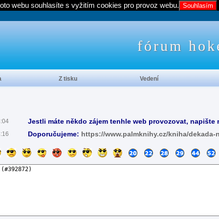
oto webu souhlasíte s vyžitím cookies pro provoz webu.
Souhlasím
fórum hok
a
Z tisku
Vedení
Jestli máte někdo zájem tenhle web provozovat, napište 
4:04
Doporučujeme:
https://www.palmknihy.cz/kniha/dekada-
4:16