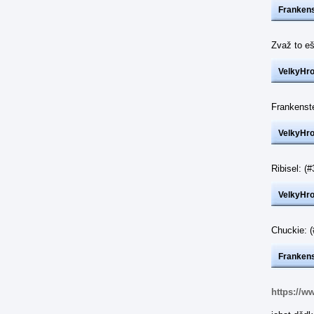
Frankens
Zvaž to eš
VelkyHr
Frankenst
VelkyHr
Ribisel: 
VelkyHr
Chuckie: 
Frankens
https://w