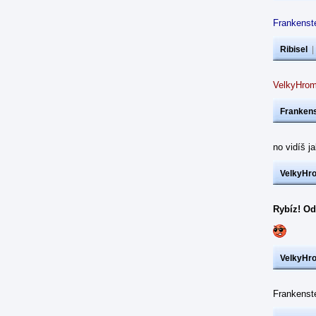
Frankenste
Ribisel
VelkyHrom
Frankens
no vidíš j
VelkyHr
Rybíz! Od
VelkyHr
Frankens