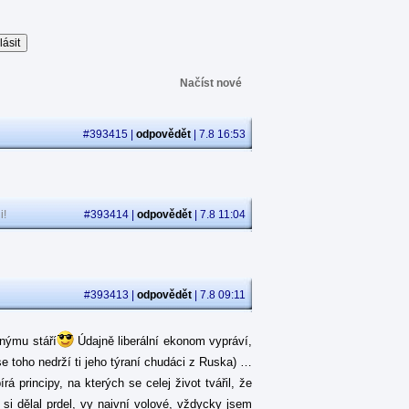
Načíst nové
#393415 |
odpovědět
| 7.8 16:53
i!
#393414 |
odpovědět
| 7.8 11:04
#393413 |
odpovědět
| 7.8 09:11
jnýmu stáří
Údajně liberální ekonom vypráví,
se toho nedrží ti jeho týraní chudáci z Ruska) …
 principy, na kterých se celej život tvářil, že
á si dělal prdel, vy naivní volové, vždycky jsem