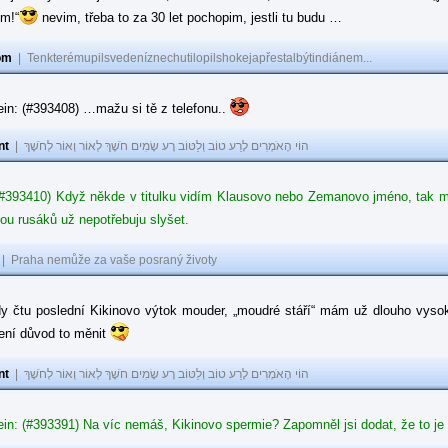
ům!“
nevim, třeba to za 30 let pochopim, jestli tu budu …
om
|
Tenkterémupilsvedeníznechutilopilshokejapřestalbýtindiánem...
in: (#393408) …mažu si tě z telefonu..
nt
|
הוֹי הָאֹמְרִים לָרַע טוֹב וְלַטּוֹב רָע שָׂמִים חֹשֶׁךְ לְאוֹר וְאוֹר לְחֹשֶׁךְ
#393410) Když někde v titulku vidím Klausovo nebo Zemanovo jméno, tak mě z
ou rusáků už nepotřebuju slyšet.
|
Praha nemůže za vaše posraný životy
dy čtu poslední Kikinovo výtok mouder, „moudré stáří“ mám už dlouho vysok
není důvod to měnit
nt
|
הוֹי הָאֹמְרִים לָרַע טוֹב וְלַטּוֹב רָע שָׂמִים חֹשֶׁךְ לְאוֹר וְאוֹר לְחֹשֶׁךְ
in: (#393391) Na víc nemáš, Kikinovo spermie? Zapomněl jsi dodat, že to je