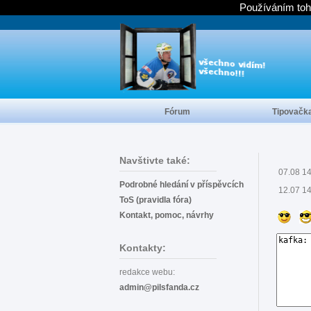
Používáním toh
Fórum
Tipovačk
Navštivte také:
07.08 1
Podrobné hledání v příspěvcích
12.07 1
ToS (pravidla fóra)
Kontakt, pomoc, návrhy
Kontakty:
redakce webu:
admin@pilsfanda.cz