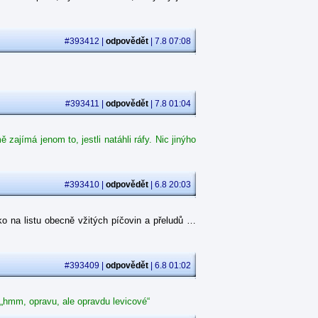
#393412 |
odpovědět
| 7.8 07:08
#393411 |
odpovědět
| 7.8 01:04
ajímá jenom to, jestli natáhli ráfy. Nic jinýho
#393410 |
odpovědět
| 6.8 20:03
o na listu obecně vžitých píčovin a přeludů …
#393409 |
odpovědět
| 6.8 01:02
 „hmm, opravu, ale opravdu levicové“