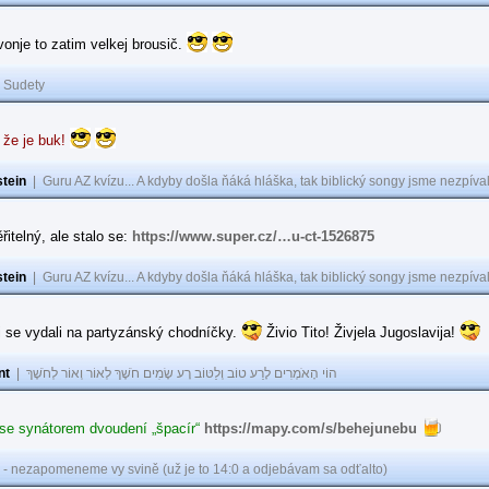
 vonje to zatim velkej brousič.
|
Sudety
 že je buk!
tein
|
Guru AZ kvízu... A kdyby došla ňáká hláška, tak biblický songy jsme nezpíval
řitelný, ale stalo se:
https://www.super.cz/…u-ct-1526875
tein
|
Guru AZ kvízu... A kdyby došla ňáká hláška, tak biblický songy jsme nezpíval
i se vydali na partyzánský chodníčky.
Živio Tito! Živjela Jugoslavija!
nt
|
הוֹי הָאֹמְרִים לָרַע טוֹב וְלַטּוֹב רָע שָׂמִים חֹשֶׁךְ לְאוֹר וְאוֹר לְחֹשֶׁךְ
 se synátorem dvoudení „špacír“
https://mapy.com/s/behejunebu
 - nezapomeneme vy svině (už je to 14:0 a odjebávam sa odťalto)