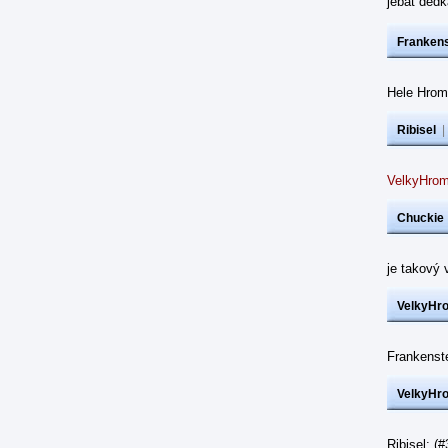
jebat dědk
Frankens
Hele Hrom
Ribisel
VelkyHrom
Chuckie
je takový 
VelkyHr
Frankenst
VelkyHr
Ribisel: (