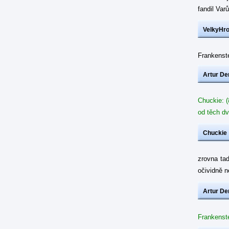
fandil Var
VelkyHr
Frankenste
Artur De
Chuckie: (
od těch dv
Chuckie
zrovna ta
očividně 
Artur De
Frankenste