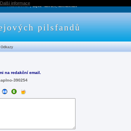
Další informace
PRÍŠTÍ ZÁPAS:
, zbývá:
NaN den, NaN:NaN:NaN
ejových pilsfandů
Odkazy
mi na redakční email.
naplno-390254