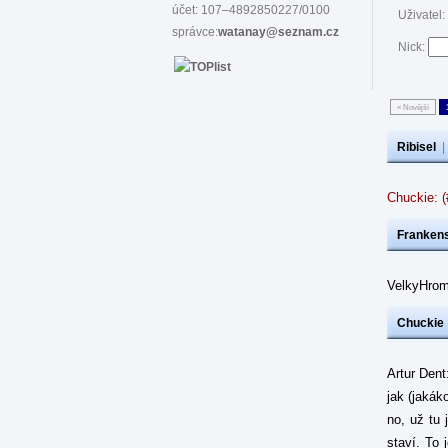
účet: 107–4892850227/0100
Uživatel:
správce:
watanay@seznam.cz
Nick:
« Novější
Ribisel
Chuckie: 
Frankens
VelkyHrom
Chuckie
Artur Dent
jak (jakák
no, už tu 
staví. To 