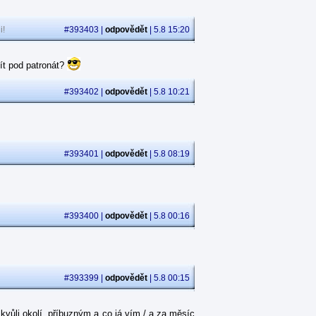
i!
#393403 |
odpovědět
| 5.8 15:20
ít pod patronát?
#393402 |
odpovědět
| 5.8 10:21
#393401 |
odpovědět
| 5.8 08:19
#393400 |
odpovědět
| 5.8 00:16
#393399 |
odpovědět
| 5.8 00:15
kvůli okolí, příbuzným a co já vím / a za měsíc