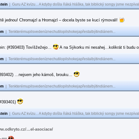
tein
|
Guru AZ kvízu... A kdyby došla ňáká hláška, tak biblický songy jsme nezpíval
tě jednou! Chromajzl a Hromajzl – docela byste se kucí rýmovali!
om
|
Tenkterémupilsvedeníznechutilopilshokejapřestalbýtindiánem...
ein: (#393403) Tovíšžežejo…
A na Sýkorku mi nesahej…kolikrát ti budu op
om
|
Tenkterémupilsvedeníznechutilopilshokejapřestalbýtindiánem...
(#393402) …nejsem jeho kámoš, brouku…
om
|
Tenkterémupilsvedeníznechutilopilshokejapřestalbýtindiánem...
(#393401)
tein
|
Guru AZ kvízu... A kdyby došla ňáká hláška, tak biblický songy jsme nezpíval
ww.odkryto.cz/…el-asociace/