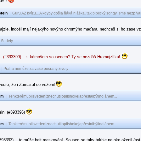
a!!!!
tein
|
Guru AZ kvízu... A kdyby došla ňáká hláška, tak biblický songy jsme nezpíval
ajzle, indoši mají nejakýho novýho chromýho maďara, nechceš si ho zase vz
|
Sudety
: (#393399) …s kámošem sousedem? Ty se nezdáš Hromajzlíku!
|
Praha nemůže za vaše posraný životy
vedro, že i Zamazal se voženil
om
|
Tenkterémupilsvedeníznechutilopilshokejapřestalbýtindiánem...
ein: (#393396)
om
|
Tenkterémupilsvedeníznechutilopilshokejapřestalbýtindiánem...
#393393) …to může bejt maskování. Soused se taky takhle na oko oženil /asi 