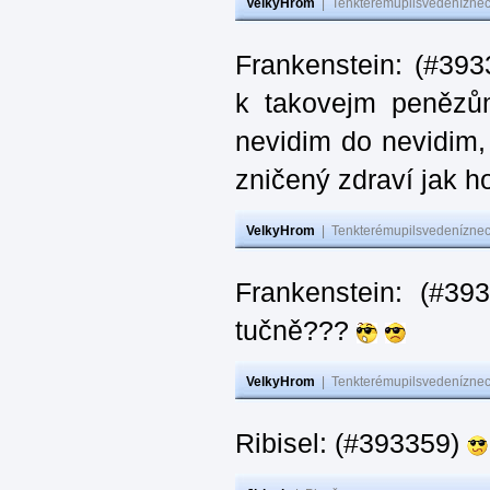
VelkyHrom
|
Tenkterémupilsvedeníznech
Frankenstein: (#393
k takovejm penězů
nevidim do nevidim,
zničený zdraví jak 
VelkyHrom
|
Tenkterémupilsvedeníznech
Frankenstein: (#3
tučně???
VelkyHrom
|
Tenkterémupilsvedeníznech
Ribisel: (#393359)