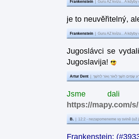
Frankenstein
|
Guru AZ kvízu... A kdyby
je to neuvěřitelný, al
Frankenstein
|
Guru AZ kvízu... A kdyby
Jugoslávci se vydal
Jugoslavija!
Artur Dent
|
ע שָׂמִים חֹשֶׁךְ לְאוֹר וְאוֹר לְחֹשֶׁךְ
Jsme dali s
https://mapy.com/s
B.
|
12:2 - nezapomeneme vy svině (už j
Frankenstein: (#393