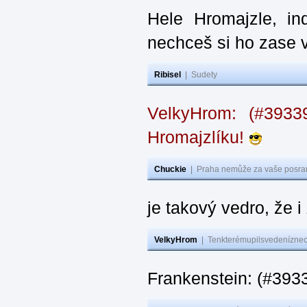
Hele Hromajzle, i
nechceš si ho zase 
Ribisel
|
Sudety
VelkyHrom: (#393
Hromajzlíku!
Chuckie
|
Praha nemůže za vaše posran
je takový vedro, že 
VelkyHrom
|
Tenkterémupilsvedeníznech
Frankenstein: (#393