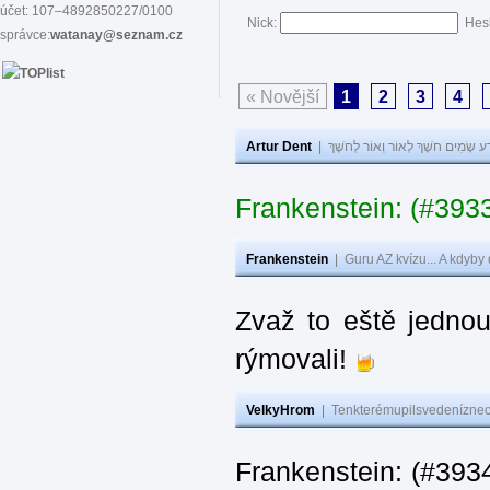
účet: 107–4892850227/0100
Nick:
Hes
správce:
watanay@seznam.cz
« Novější
1
2
3
4
Artur Dent
|
ע שָׂמִים חֹשֶׁךְ לְאוֹר וְאוֹר לְחֹשֶׁךְ
Frankenstein: (#393
Frankenstein
|
Guru AZ kvízu... A kdyby
Zvaž to eště jedno
rýmovali!
VelkyHrom
|
Tenkterémupilsvedeníznech
Frankenstein: (#39