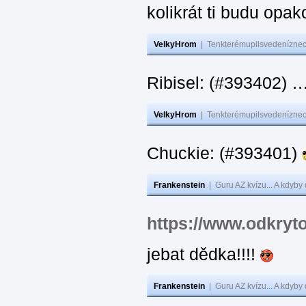
kolikrát ti budu opak
VelkyHrom
|
Tenkterémupilsvedeníznech
Ribisel: (#393402)
VelkyHrom
|
Tenkterémupilsvedeníznech
Chuckie: (#393401)
Frankenstein
|
Guru AZ kvízu... A kdyby
https://www.odkryt
jebat dědka!!!!
Frankenstein
|
Guru AZ kvízu... A kdyby