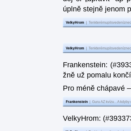
úplně stejně jenom 
VelkyHrom
|
Tenkterémupilsvedeníznech
VelkyHrom
|
Tenkterémupilsvedeníznech
Frankenstein: (#3933
žně už pomalu končí
Pro méně chápavé – 
Frankenstein
|
Guru AZ kvízu... A kdyby
VelkyHrom: (#393373