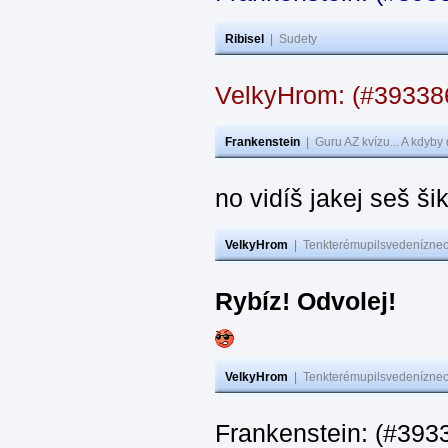
Ribisel
|
Sudety
VelkyHrom: (#3933
Frankenstein
|
Guru AZ kvízu... A kdyby
no vidíš jakej seš ši
VelkyHrom
|
Tenkterémupilsvedeníznech
Rybíz! Odvolej!
VelkyHrom
|
Tenkterémupilsvedeníznech
Frankenstein: (#