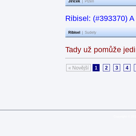
Jiricek
|
Plzeň
Ribisel: (#393370) A
Ribisel
|
Sudety
Tady už pomůže jedi
« Novější
1
2
3
4
Copyright © 20