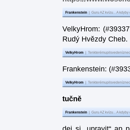
Frankenstein
|
Guru AZ kvízu... A kdyby
VelkyHrom: (#393376
Rudý Hvězdy Cheb.
VelkyHrom
|
Tenkterémupilsvedeníznech
Frankenstein: (#393
VelkyHrom
|
Tenkterémupilsvedeníznech
tučně
Frankenstein
|
Guru AZ kvízu... A kdyby
dej si „upravit“ ap