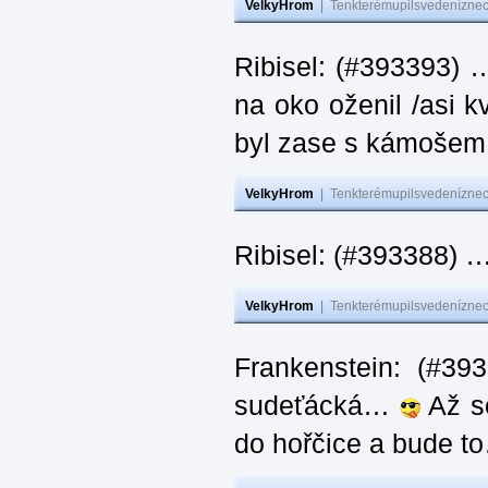
VelkyHrom
|
Tenkterémupilsvedeníznech
Ribisel: (#393393) 
na oko oženil /asi k
byl zase s kámoš
VelkyHrom
|
Tenkterémupilsvedeníznech
Ribisel: (#393388) 
VelkyHrom
|
Tenkterémupilsvedeníznech
Frankenstein: (#39
sudeťácká…
Až se
do hořčice a bude 