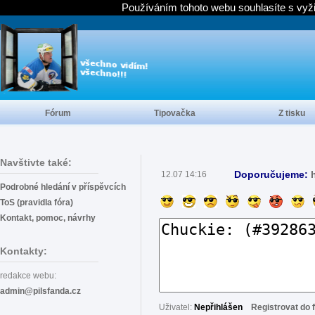
Používáním tohoto webu souhlasíte s vyž
Fórum
Tipovačka
Z tisku
Navštivte také:
Doporučujeme:
12.07 14:16
Podrobné hledání v příspěvcích
ToS (pravidla fóra)
Kontakt, pomoc, návrhy
Kontakty:
redakce webu:
admin@pilsfanda.cz
Uživatel:
Nepřihlášen
Registrovat do 