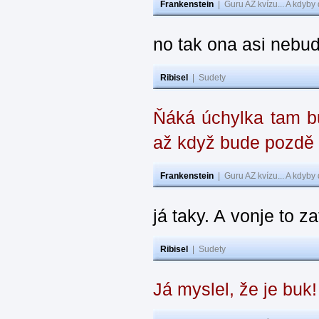
Frankenstein
|
Guru AZ kvízu... A kdyby
no tak ona asi nebud
Ribisel
|
Sudety
Ňáká úchylka tam bu
až když bude pozdě
Frankenstein
|
Guru AZ kvízu... A kdyby
já taky. A vonje to z
Ribisel
|
Sudety
Já myslel, že je buk