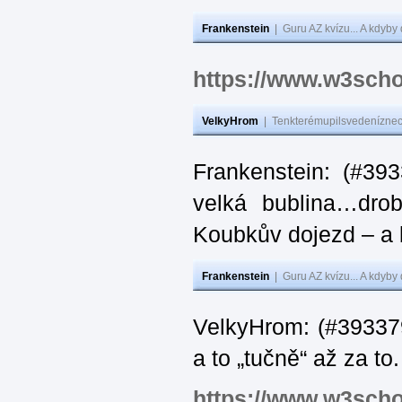
Frankenstein
|
Guru AZ kvízu... A kdyby
https://www.w3scho
VelkyHrom
|
Tenkterémupilsvedeníznech
Frankenstein: (#39
velká bublina…dro
Koubkův dojezd – a 
Frankenstein
|
Guru AZ kvízu... A kdyby
VelkyHrom: (#393379
a to „tučně“ až za to.
https://www.w3scho