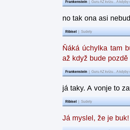
Frankenstein
|
Guru AZ kvízu... A kdyby
no tak ona asi nebud
Ribisel
|
Sudety
Ňáká úchylka tam bu
až když bude pozdě
Frankenstein
|
Guru AZ kvízu... A kdyby
já taky. A vonje to z
Ribisel
|
Sudety
Já myslel, že je buk