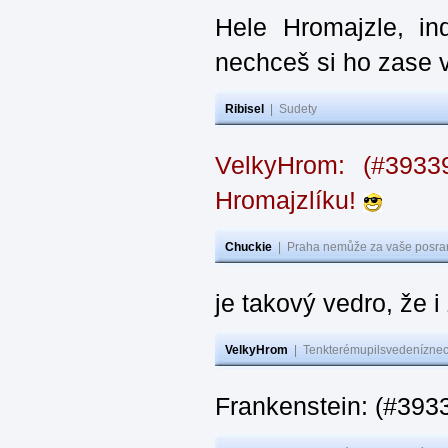
Hele Hromajzle, i
nechceš si ho zase 
Ribisel
|
Sudety
VelkyHrom: (#393
Hromajzlíku!
Chuckie
|
Praha nemůže za vaše posran
je takový vedro, že 
VelkyHrom
|
Tenkterémupilsvedeníznech
Frankenstein: (#393