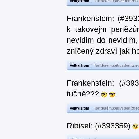
VelkyHrom
|
Tenkterémupilsvedeníznech
Frankenstein: (#393
k takovejm penězů
nevidim do nevidim,
zničený zdraví jak 
VelkyHrom
|
Tenkterémupilsvedeníznech
Frankenstein: (#3
tučně???
VelkyHrom
|
Tenkterémupilsvedeníznech
Ribisel: (#393359)