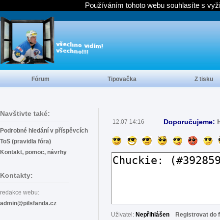
Používáním tohoto webu souhlasíte s vyž
Fórum
Tipovačka
Z tisku
Navštivte také:
Doporučujeme:
12.07 14:16
Podrobné hledání v příspěvcích
ToS (pravidla fóra)
Kontakt, pomoc, návrhy
Kontakty:
redakce webu:
admin@pilsfanda.cz
Uživatel:
Nepřihlášen
Registrovat do 