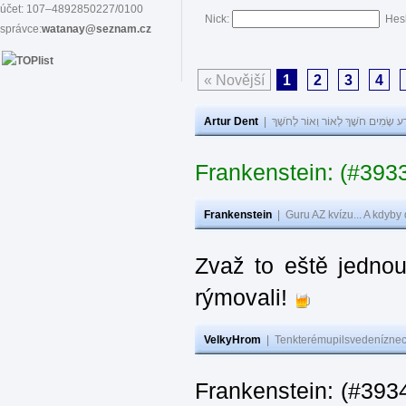
účet: 107–4892850227/0100
Nick:
Hes
správce:
watanay@seznam.cz
« Novější
1
2
3
4
Artur Dent
|
ע שָׂמִים חֹשֶׁךְ לְאוֹר וְאוֹר לְחֹשֶׁךְ
Frankenstein: (#393
Frankenstein
|
Guru AZ kvízu... A kdyby
Zvaž to eště jedno
rýmovali!
VelkyHrom
|
Tenkterémupilsvedeníznech
Frankenstein: (#39