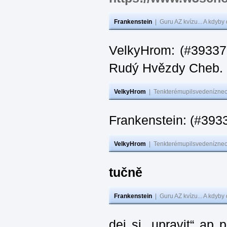
Frankenstein
|
Guru AZ kvízu... A kdyby
VelkyHrom: (#393376
Rudý Hvězdy Cheb.
VelkyHrom
|
Tenkterémupilsvedeníznech
Frankenstein: (#393
VelkyHrom
|
Tenkterémupilsvedeníznech
tučně
Frankenstein
|
Guru AZ kvízu... A kdyby
dej si „upravit“ ap