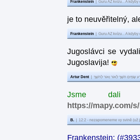
Frankenstein
|
Guru AZ kvízu... A kdyby
je to neuvěřitelný, al
Frankenstein
|
Guru AZ kvízu... A kdyby
Jugoslávci se vydal
Jugoslavija!
Artur Dent
|
ע שָׂמִים חֹשֶׁךְ לְאוֹר וְאוֹר לְחֹשֶׁךְ
Jsme dali s
https://mapy.com/s
B.
|
12:2 - nezapomeneme vy svině (už j
Frankenstein: (#393