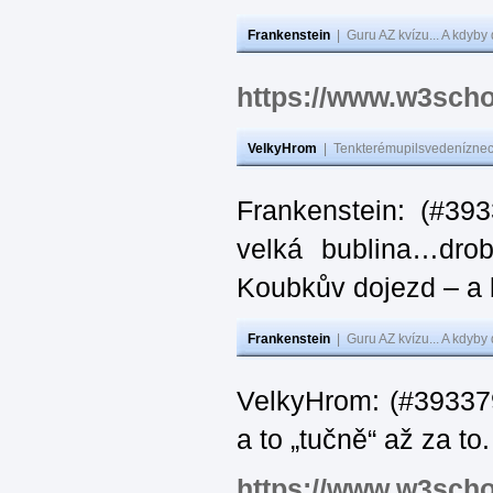
Frankenstein
|
Guru AZ kvízu... A kdyby
https://www.w3scho
VelkyHrom
|
Tenkterémupilsvedeníznech
Frankenstein: (#39
velká bublina…dro
Koubkův dojezd – a 
Frankenstein
|
Guru AZ kvízu... A kdyby
VelkyHrom: (#393379
a to „tučně“ až za to.
https://www.w3scho