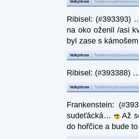
VelkyHrom
|
Tenkterémupilsvedeníznech
Ribisel: (#393393) 
na oko oženil /asi k
byl zase s kámoš
VelkyHrom
|
Tenkterémupilsvedeníznech
Ribisel: (#393388) 
VelkyHrom
|
Tenkterémupilsvedeníznech
Frankenstein: (#39
sudeťácká…
Až se
do hořčice a bude 