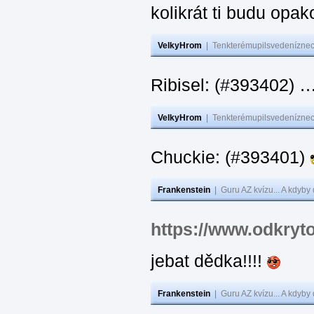
kolikrát ti budu opak
VelkyHrom
|
Tenkterémupilsvedeníznech
Ribisel: (#393402)
VelkyHrom
|
Tenkterémupilsvedeníznech
Chuckie: (#393401)
Frankenstein
|
Guru AZ kvízu... A kdyby
https://www.odkryt
jebat dědka!!!!
Frankenstein
|
Guru AZ kvízu... A kdyby