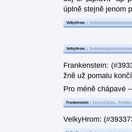
úplně stejně jenom 
VelkyHrom
|
Tenkterémupilsvedeníznech
VelkyHrom
|
Tenkterémupilsvedeníznech
Frankenstein: (#3933
žně už pomalu končí
Pro méně chápavé – 
Frankenstein
|
Guru AZ kvízu... A kdyby
VelkyHrom: (#393373