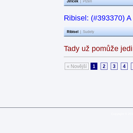
Jiricek
|
Plzeň
Ribisel: (#393370) A
Ribisel
|
Sudety
Tady už pomůže jedi
« Novější
1
2
3
4
Copyright © 20