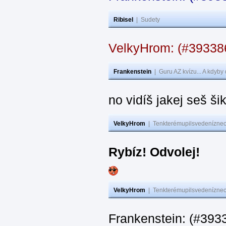
Ribisel
|
Sudety
VelkyHrom: (#3933
Frankenstein
|
Guru AZ kvízu... A kdyby
no vidíš jakej seš ši
VelkyHrom
|
Tenkterémupilsvedeníznech
Rybíz! Odvolej!
VelkyHrom
|
Tenkterémupilsvedeníznech
Frankenstein: (#