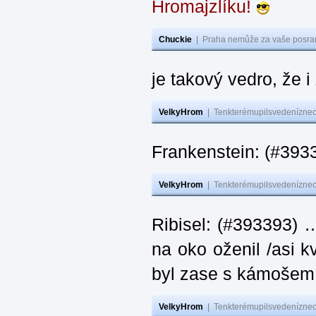
Hromajzlíku!
Chuckie
|
Praha nemůže za vaše posran
je takový vedro, že 
VelkyHrom
|
Tenkterémupilsvedeníznech
Frankenstein: (#393
VelkyHrom
|
Tenkterémupilsvedeníznech
Ribisel: (#393393) 
na oko oženil /asi k
byl zase s kámoš
VelkyHrom
|
Tenkterémupilsvedeníznech