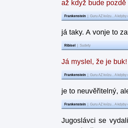
až když bude pozdě
Frankenstein
|
Guru AZ kvízu... A kdyby
já taky. A vonje to z
Ribisel
|
Sudety
Já myslel, že je buk
Frankenstein
|
Guru AZ kvízu... A kdyby
je to neuvěřitelný, al
Frankenstein
|
Guru AZ kvízu... A kdyby
Jugoslávci se vydal