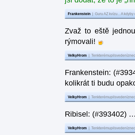
Frankenstein
|
Guru AZ kvízu... A kdyby
Zvaž to eště jedno
rýmovali!
VelkyHrom
|
Tenkterémupilsvedeníznech
Frankenstein: (#39
kolikrát ti budu opak
VelkyHrom
|
Tenkterémupilsvedeníznech
Ribisel: (#393402)
VelkyHrom
|
Tenkterémupilsvedeníznech