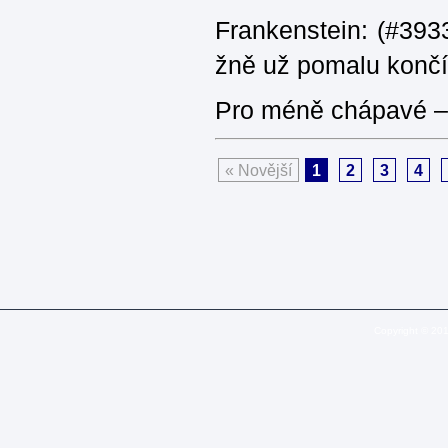
Frankenstein: (#3933
žně už pomalu končí
Pro méně chápavé – 
« Novější
1
2
3
4
Copyright © 20