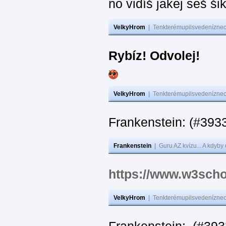
no vidíš jakej seš ši
VelkyHrom
|
Tenkterémupilsvedeníznech
Rybíz! Odvolej!
VelkyHrom
|
Tenkterémupilsvedeníznech
Frankenstein: (#
Frankenstein
|
Guru AZ kvízu... A kdyby
https://www.w3scho
VelkyHrom
|
Tenkterémupilsvedeníznech