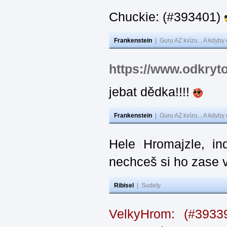
Chuckie: (#393401)
Frankenstein
|
Guru AZ kvízu... A kdyby
https://www.odkryt
jebat dědka!!!!
Frankenstein
|
Guru AZ kvízu... A kdyby
Hele Hromajzle, i
nechceš si ho zase 
Ribisel
|
Sudety
VelkyHrom: (#393