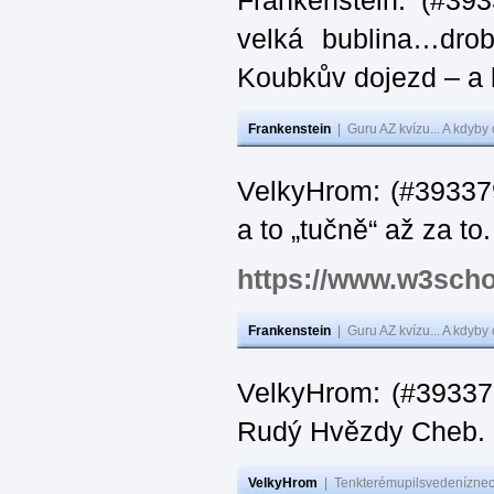
Frankenstein: (#39
velká bublina…dro
Koubkův dojezd – a 
Frankenstein
|
Guru AZ kvízu... A kdyby
VelkyHrom: (#393379
a to „tučně“ až za to.
https://www.w3scho
Frankenstein
|
Guru AZ kvízu... A kdyby
VelkyHrom: (#393376
Rudý Hvězdy Cheb.
VelkyHrom
|
Tenkterémupilsvedeníznech