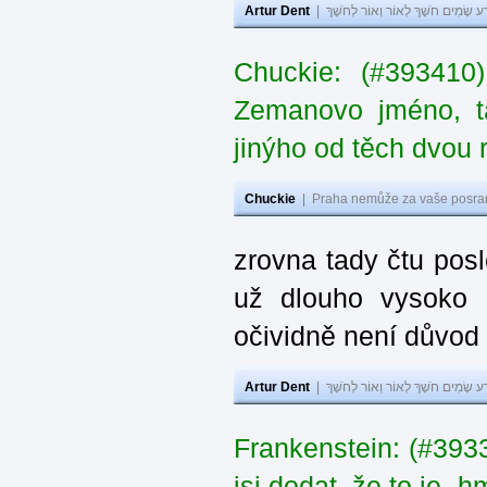
Artur Dent
|
ע שָׂמִים חֹשֶׁךְ לְאוֹר וְאוֹר לְחֹשֶׁךְ
Chuckie: (#393410
Zemanovo jméno, ta
jinýho od těch dvou 
Chuckie
|
Praha nemůže za vaše posran
zrovna tady čtu pos
už dlouho vysoko 
očividně není důvod
Artur Dent
|
ע שָׂמִים חֹשֶׁךְ לְאוֹר וְאוֹר לְחֹשֶׁךְ
Frankenstein: (#39
jsi dodat, že to je „