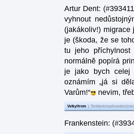
Artur Dent: (#393411)
vyhnout nedůstojný
(jakákoliv!) migrace
je (škoda, že se toh
tu jeho příchylnos
normálně popírá princ
je jako bych celej 
oznámím „já si děla
Varům!“
nevim, třeb
VelkyHrom
|
Tenkterémupilsvedeníznech
Frankenstein: (#393