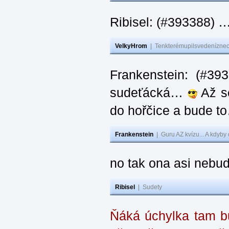
Ribisel: (#393388) 
VelkyHrom
|
Tenkterémupilsvedeníznech
Frankenstein: (#39
sudeťácká…
Až se
do hořčice a bude 
Frankenstein
|
Guru AZ kvízu... A kdyby
no tak ona asi nebud
Ribisel
|
Sudety
Ňáká úchylka tam bu