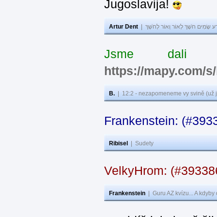
Jugoslavija!
Artur Dent
|
ע שָׂמִים חֹשֶׁךְ לְאוֹר וְאוֹר לְחֹשֶׁךְ
Jsme dali s
https://mapy.com/s
B.
|
12:2 - nezapomeneme vy svině (už j
Frankenstein: (#393
Ribisel
|
Sudety
VelkyHrom: (#3933
Frankenstein
|
Guru AZ kvízu... A kdyby