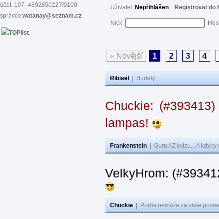
účet: 107–4892850227/0100
Uživatel:
Nepřihlášen
Registrovat do 
správce:
watanay@seznam.cz
Nick:
Hes
« Novější
1
2
3
4
Ribisel
|
Sudety
Chuckie: (#393413)
lampas!
Frankenstein
|
Guru AZ kvízu... A kdyby
VelkyHrom: (#39341
Chuckie
|
Praha nemůže za vaše posran