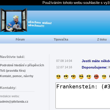
Používáním tohoto webu souhlasíte s vyž
Fórum
Tipovačka
Z tisku
Navštivte také:
Jestli máte někd
07.08 14:04
Podrobné hledání v příspěvcích
Doporučujeme:
12.07 14:16
ToS (pravidla fóra)
Kontakt, pomoc, návrhy
Kontakty:
redakce webu:
admin@pilsfanda.cz