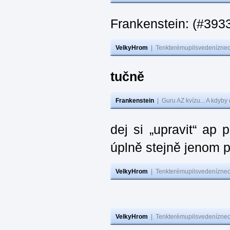
Frankenstein: (#393
VelkyHrom
|
Tenkterémupilsvedeníznech
tučně
Frankenstein
|
Guru AZ kvízu... A kdyby
dej si „upravit“ ap
úplně stejně jenom 
VelkyHrom
|
Tenkterémupilsvedeníznech
VelkyHrom
|
Tenkterémupilsvedeníznech