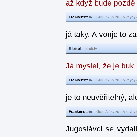
až když bude pozdě
Frankenstein
|
Guru AZ kvízu... A kdyby
já taky. A vonje to z
Ribisel
|
Sudety
Já myslel, že je buk
Frankenstein
|
Guru AZ kvízu... A kdyby
je to neuvěřitelný, al
Frankenstein
|
Guru AZ kvízu... A kdyby
Jugoslávci se vydal