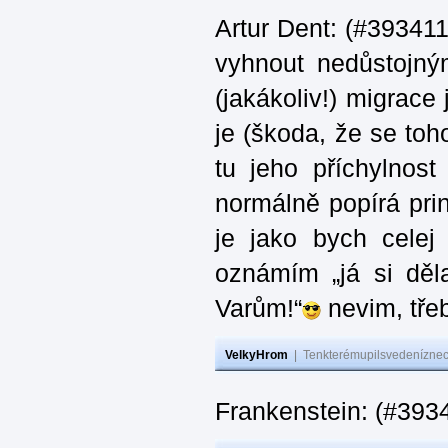
Artur Dent: (#393411)
vyhnout nedůstojný
(jakákoliv!) migrace
je (škoda, že se toh
tu jeho příchylnos
normálně popírá princ
je jako bych celej 
oznámím „já si děla
Varům!“
nevim, třeb
VelkyHrom
|
Tenkterémupilsvedeníznech
Frankenstein: (#393