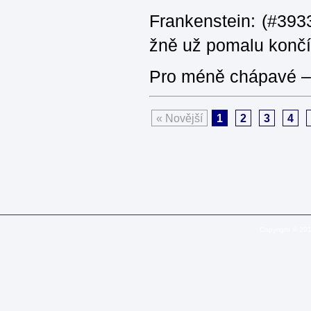
Frankenstein: (#3933
žně už pomalu končí
Pro méně chápavé – 
« Novější
1
2
3
4
Copyright © 20