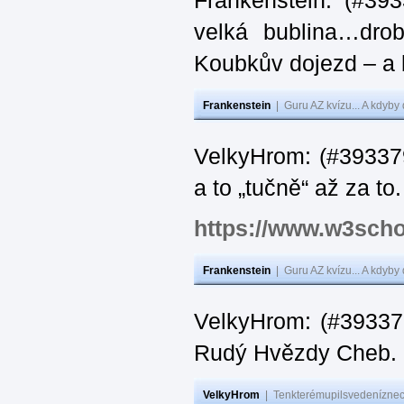
Frankenstein: (#39
velká bublina…dro
Koubkův dojezd – a 
Frankenstein
|
Guru AZ kvízu... A kdyby
VelkyHrom: (#393379
a to „tučně“ až za to.
https://www.w3scho
Frankenstein
|
Guru AZ kvízu... A kdyby
VelkyHrom: (#393376
Rudý Hvězdy Cheb.
VelkyHrom
|
Tenkterémupilsvedeníznech