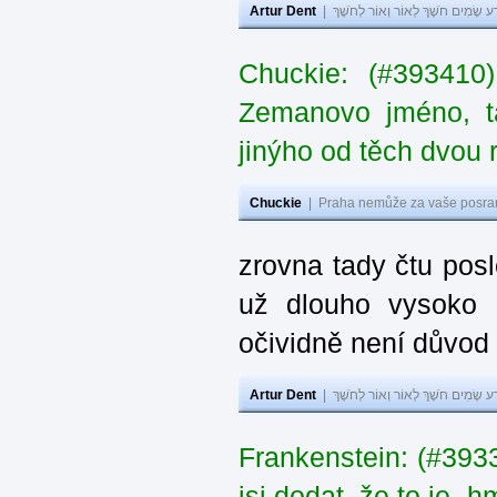
Artur Dent
|
ע שָׂמִים חֹשֶׁךְ לְאוֹר וְאוֹר לְחֹשֶׁךְ
Chuckie: (#393410
Zemanovo jméno, ta
jinýho od těch dvou 
Chuckie
|
Praha nemůže za vaše posran
zrovna tady čtu pos
už dlouho vysoko 
očividně není důvod
Artur Dent
|
ע שָׂמִים חֹשֶׁךְ לְאוֹר וְאוֹר לְחֹשֶׁךְ
Frankenstein: (#39
jsi dodat, že to je „