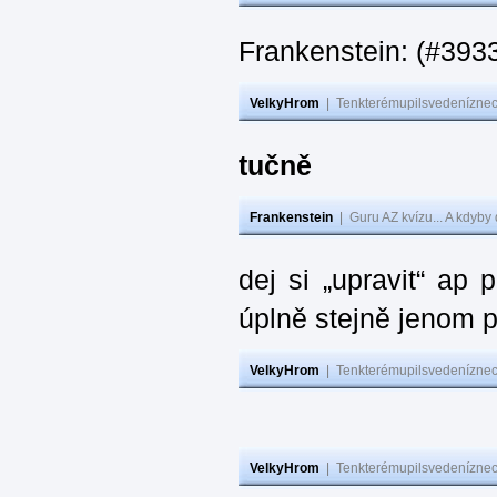
Frankenstein: (#393
VelkyHrom
|
Tenkterémupilsvedeníznech
tučně
Frankenstein
|
Guru AZ kvízu... A kdyby
dej si „upravit“ ap
úplně stejně jenom 
VelkyHrom
|
Tenkterémupilsvedeníznech
VelkyHrom
|
Tenkterémupilsvedeníznech