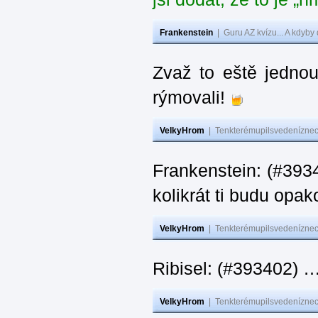
Frankenstein
|
Guru AZ kvízu... A kdyby
Zvaž to eště jedno
rýmovali!
VelkyHrom
|
Tenkterémupilsvedeníznech
Frankenstein: (#39
kolikrát ti budu opak
VelkyHrom
|
Tenkterémupilsvedeníznech
Ribisel: (#393402)
VelkyHrom
|
Tenkterémupilsvedeníznech