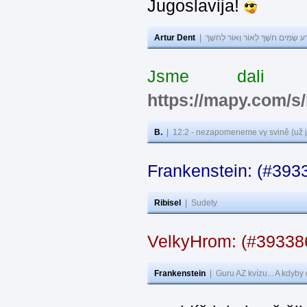
Jugoslavija!
Artur Dent
|
ע שָׂמִים חֹשֶׁךְ לְאוֹר וְאוֹר לְחֹשֶׁךְ
Jsme dali s
https://mapy.com/s
B.
|
12:2 - nezapomeneme vy svině (už j
Frankenstein: (#393
Ribisel
|
Sudety
VelkyHrom: (#3933
Frankenstein
|
Guru AZ kvízu... A kdyby