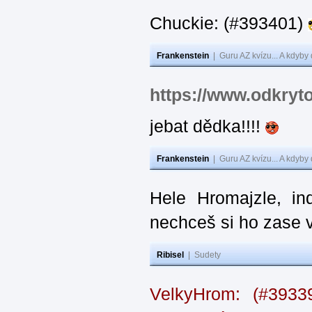
Chuckie: (#393401)
Frankenstein
|
Guru AZ kvízu... A kdyby
https://www.odkryt
jebat dědka!!!!
Frankenstein
|
Guru AZ kvízu... A kdyby
Hele Hromajzle, i
nechceš si ho zase 
Ribisel
|
Sudety
VelkyHrom: (#393