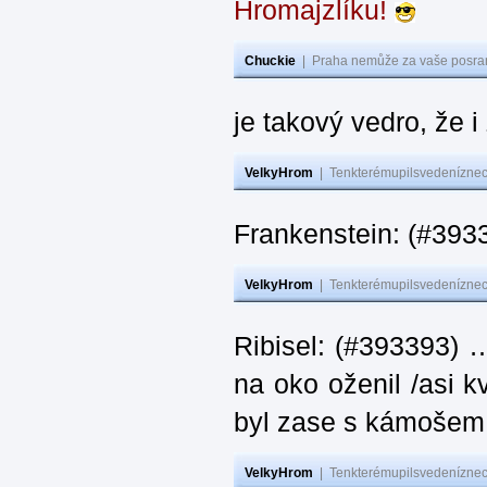
Hromajzlíku!
Chuckie
|
Praha nemůže za vaše posran
je takový vedro, že 
VelkyHrom
|
Tenkterémupilsvedeníznech
Frankenstein: (#393
VelkyHrom
|
Tenkterémupilsvedeníznech
Ribisel: (#393393) 
na oko oženil /asi k
byl zase s kámoš
VelkyHrom
|
Tenkterémupilsvedeníznech