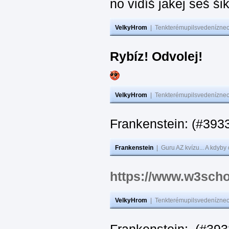
no vidíš jakej seš ši
VelkyHrom
|
Tenkterémupilsvedeníznech
Rybíz! Odvolej!
VelkyHrom
|
Tenkterémupilsvedeníznech
Frankenstein: (#
Frankenstein
|
Guru AZ kvízu... A kdyby
https://www.w3scho
VelkyHrom
|
Tenkterémupilsvedeníznech