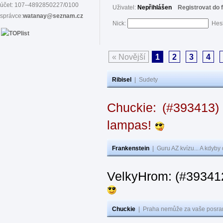
účet: 107–4892850227/0100
Uživatel:
Nepřihlášen
Registrovat do 
správce:
watanay@seznam.cz
Nick:
Hes
« Novější
1
2
3
4
Ribisel
|
Sudety
Chuckie: (#393413)
lampas!
Frankenstein
|
Guru AZ kvízu... A kdyby
VelkyHrom: (#39341
Chuckie
|
Praha nemůže za vaše posran