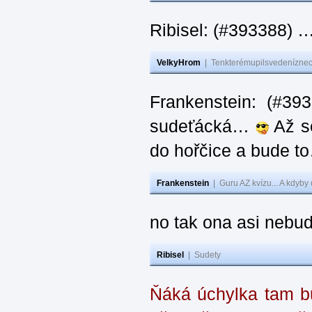
Ribisel: (#393388) 
VelkyHrom
|
Tenkterémupilsvedeníznech
Frankenstein: (#39
sudeťácká…
Až se
do hořčice a bude 
Frankenstein
|
Guru AZ kvízu... A kdyby
no tak ona asi nebud
Ribisel
|
Sudety
Ňáká úchylka tam bu