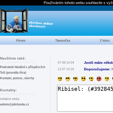
Používáním tohoto webu souhlasíte s vyž
Fórum
Tipovačka
Z tisku
Navštivte také:
Jestli máte někd
07.08 14:04
Podrobné hledání v příspěvcích
Doporučujeme:
12.07 14:16
ToS (pravidla fóra)
Kontakt, pomoc, návrhy
Kontakty:
redakce webu:
admin@pilsfanda.cz