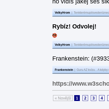
no vidíš jakej seš ši
VelkyHrom
|
Tenkterémupilsvedeníznech
Rybíz! Odvolej!
VelkyHrom
|
Tenkterémupilsvedeníznech
Frankenstein: (#
Frankenstein
|
Guru AZ kvízu... A kdyby
https://www.w3scho
« Novější
1
2
3
4