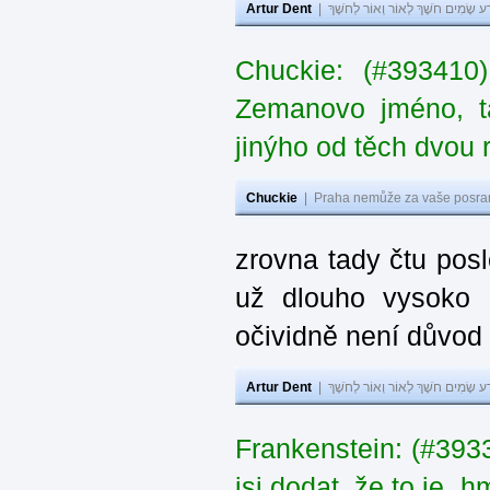
Artur Dent
|
ע שָׂמִים חֹשֶׁךְ לְאוֹר וְאוֹר לְחֹשֶׁךְ
Chuckie: (#393410
Zemanovo jméno, ta
jinýho od těch dvou 
Chuckie
|
Praha nemůže za vaše posran
zrovna tady čtu pos
už dlouho vysoko 
očividně není důvod
Artur Dent
|
ע שָׂמִים חֹשֶׁךְ לְאוֹר וְאוֹר לְחֹשֶׁךְ
Frankenstein: (#39
jsi dodat, že to je „