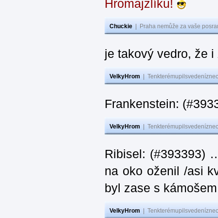
Hromajzlíku!
Chuckie
|
Praha nemůže za vaše posran
je takový vedro, že 
VelkyHrom
|
Tenkterémupilsvedeníznech
Frankenstein: (#393
VelkyHrom
|
Tenkterémupilsvedeníznech
Ribisel: (#393393) 
na oko oženil /asi k
byl zase s kámoš
VelkyHrom
|
Tenkterémupilsvedeníznech