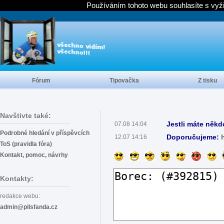
Používáním tohoto webu souhlasíte s vyž
Fórum
Tipovačka
Z tisku
Navštivte také:
Jestli máte někd
07.08 14:04
Podrobné hledání v příspěvcích
Doporučujeme:
12.07 14:16
ToS (pravidla fóra)
Kontakt, pomoc, návrhy
Kontakty:
redakce webu:
admin@pilsfanda.cz