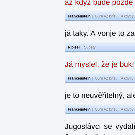
až když bude pozdě
Frankenstein
|
Guru AZ kvízu... A kdyby
já taky. A vonje to z
Ribisel
|
Sudety
Já myslel, že je buk
Frankenstein
|
Guru AZ kvízu... A kdyby
je to neuvěřitelný, al
Frankenstein
|
Guru AZ kvízu... A kdyby
Jugoslávci se vydal