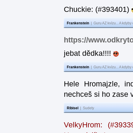
Chuckie: (#393401)
Frankenstein
|
Guru AZ kvízu... A kdyby
https://www.odkryt
jebat dědka!!!!
Frankenstein
|
Guru AZ kvízu... A kdyby
Hele Hromajzle, i
nechceš si ho zase 
Ribisel
|
Sudety
VelkyHrom: (#393