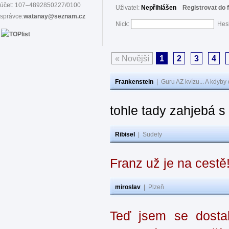
účet: 107–4892850227/0100
Uživatel:
Nepřihlášen
Registrovat do 
správce:
watanay@seznam.cz
Nick:
Hes
« Novější
1
2
3
4
Frankenstein
|
Guru AZ kvízu... A kdyby
tohle tady zahjebá 
Ribisel
|
Sudety
Franz už je na cestě
miroslav
|
Plzeň
Teď jsem se dostal