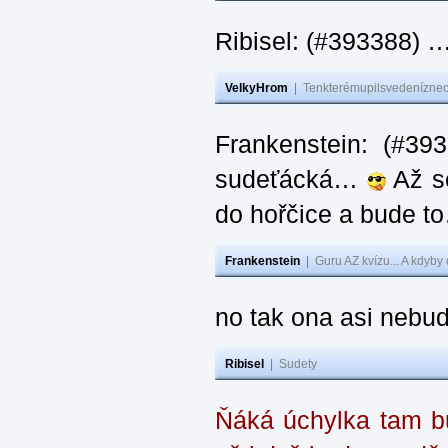
Ribisel: (#393388) 
VelkyHrom
|
Tenkterémupilsvedeníznech
Frankenstein: (#39
sudeťácká…
Až se
do hořčice a bude 
Frankenstein
|
Guru AZ kvízu... A kdyby
no tak ona asi nebud
Ribisel
|
Sudety
Ňáká úchylka tam bu