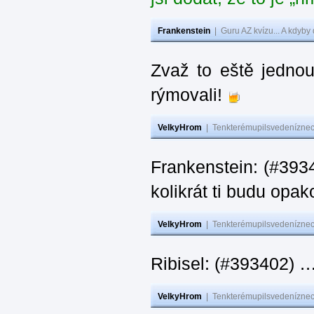
Frankenstein
|
Guru AZ kvízu... A kdyby
Zvaž to eště jedno
rýmovali!
VelkyHrom
|
Tenkterémupilsvedeníznech
Frankenstein: (#39
kolikrát ti budu opak
VelkyHrom
|
Tenkterémupilsvedeníznech
Ribisel: (#393402)
VelkyHrom
|
Tenkterémupilsvedeníznech