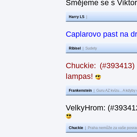
Smějeme se s Vikto
Harry LS
|
Caplarovo past na 
Ribisel
|
Sudety
Chuckie: (#393413)
lampas!
Frankenstein
|
Guru AZ kvízu... A kdyby
VelkyHrom: (#39341
Chuckie
|
Praha nemůže za vaše posran