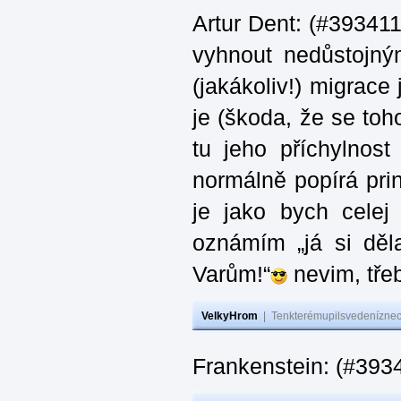
Artur Dent: (#393411)
vyhnout nedůstojný
(jakákoliv!) migrace
je (škoda, že se toh
tu jeho příchylnos
normálně popírá princ
je jako bych celej 
oznámím „já si děla
Varům!“
nevim, třeb
VelkyHrom
|
Tenkterémupilsvedeníznech
Frankenstein: (#393