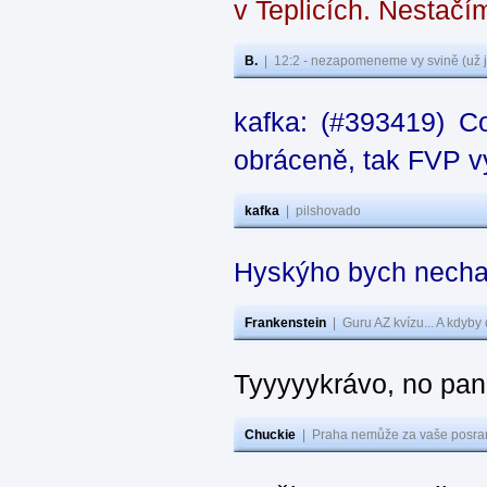
v Teplicích. Nestačí
B.
|
12:2 - nezapomeneme vy svině (už j
kafka: (#393419) C
obráceně, tak FVP vy
kafka
|
pilshovado
Hyskýho bych nechal
Frankenstein
|
Guru AZ kvízu... A kdyby
Tyyyyykrávo, no pane
Chuckie
|
Praha nemůže za vaše posran