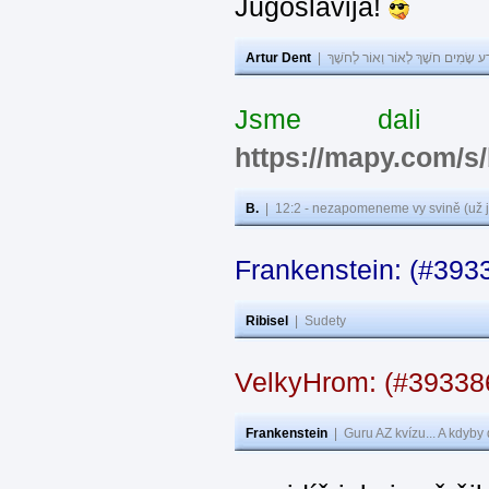
Jugoslavija!
Artur Dent
|
ע שָׂמִים חֹשֶׁךְ לְאוֹר וְאוֹר לְחֹשֶׁךְ
Jsme dali s
https://mapy.com/s
B.
|
12:2 - nezapomeneme vy svině (už j
Frankenstein: (#393
Ribisel
|
Sudety
VelkyHrom: (#3933
Frankenstein
|
Guru AZ kvízu... A kdyby