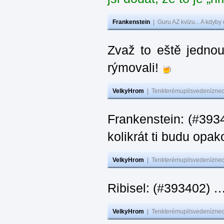
Frankenstein
|
Guru AZ kvízu... A kdyby
Zvaž to eště jedno
rýmovali!
VelkyHrom
|
Tenkterémupilsvedeníznech
Frankenstein: (#39
kolikrát ti budu opak
VelkyHrom
|
Tenkterémupilsvedeníznech
Ribisel: (#393402)
VelkyHrom
|
Tenkterémupilsvedeníznech