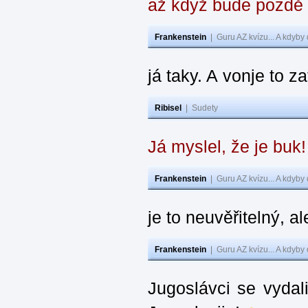
až když bude pozdě
Frankenstein
|
Guru AZ kvízu... A kdyby
já taky. A vonje to z
Ribisel
|
Sudety
Já myslel, že je buk
Frankenstein
|
Guru AZ kvízu... A kdyby
je to neuvěřitelný, al
Frankenstein
|
Guru AZ kvízu... A kdyby
Jugoslávci se vydal