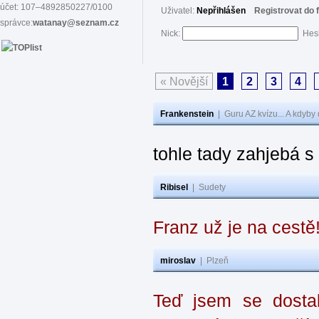
účet: 107–4892850227/0100
Uživatel:
Nepřihlášen
Registrovat do 
správce:
watanay@seznam.cz
Nick:
Hes
« Novější
1
2
3
4
Frankenstein
|
Guru AZ kvízu... A kdyby
tohle tady zahjebá 
Ribisel
|
Sudety
Franz už je na cestě
miroslav
|
Plzeň
Teď jsem se dostal