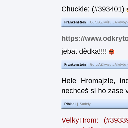
Chuckie: (#393401)
Frankenstein
|
Guru AZ kvízu... A kdyby
https://www.odkryt
jebat dědka!!!!
Frankenstein
|
Guru AZ kvízu... A kdyby
Hele Hromajzle, i
nechceš si ho zase 
Ribisel
|
Sudety
VelkyHrom: (#393