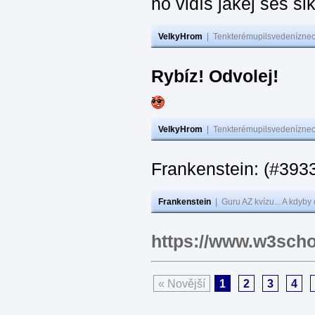
no vidíš jakej seš ši
VelkyHrom
|
Tenkterémupilsvedeníznech
Rybíz! Odvolej!
VelkyHrom
|
Tenkterémupilsvedeníznech
Frankenstein: (#
Frankenstein
|
Guru AZ kvízu... A kdyby
https://www.w3scho
« Novější
1
2
3
4