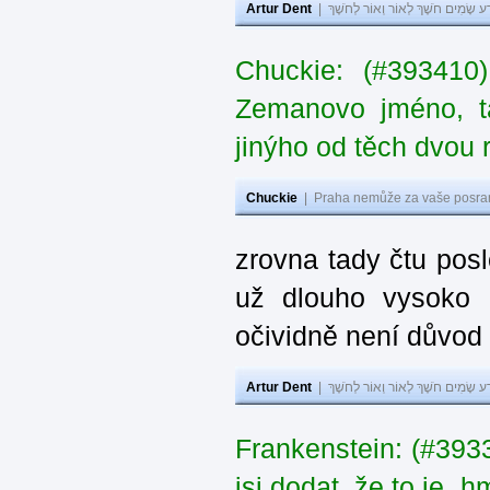
Artur Dent
|
ע שָׂמִים חֹשֶׁךְ לְאוֹר וְאוֹר לְחֹשֶׁךְ
Chuckie: (#393410
Zemanovo jméno, ta
jinýho od těch dvou 
Chuckie
|
Praha nemůže za vaše posran
zrovna tady čtu pos
už dlouho vysoko 
očividně není důvod
Artur Dent
|
ע שָׂמִים חֹשֶׁךְ לְאוֹר וְאוֹר לְחֹשֶׁךְ
Frankenstein: (#39
jsi dodat, že to je „