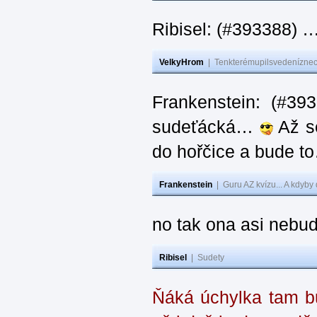
Ribisel: (#393388) 
VelkyHrom
|
Tenkterémupilsvedeníznech
Frankenstein: (#39
sudeťácká…
Až se
do hořčice a bude 
Frankenstein
|
Guru AZ kvízu... A kdyby
no tak ona asi nebud
Ribisel
|
Sudety
Ňáká úchylka tam bu