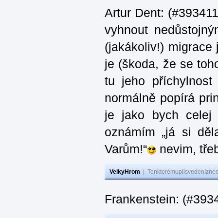
Artur Dent: (#393411)
vyhnout nedůstojný
(jakákoliv!) migrace
je (škoda, že se toh
tu jeho příchylnos
normálně popírá princ
je jako bych celej 
oznámím „já si děla
Varům!“
nevim, třeb
VelkyHrom
|
Tenkterémupilsvedeníznech
Frankenstein: (#393