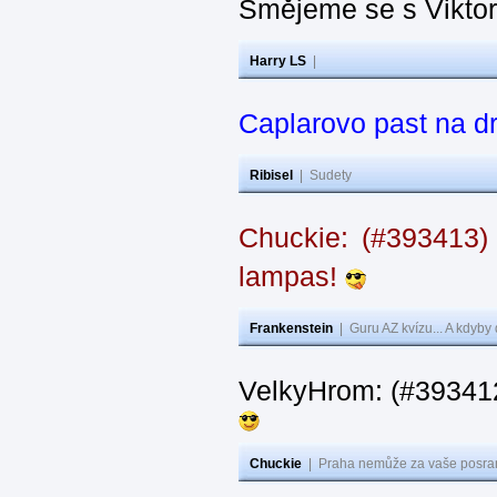
Smějeme se s Vikto
Harry LS
|
Caplarovo past na 
Ribisel
|
Sudety
Chuckie: (#393413)
lampas!
Frankenstein
|
Guru AZ kvízu... A kdyby
VelkyHrom: (#39341
Chuckie
|
Praha nemůže za vaše posran