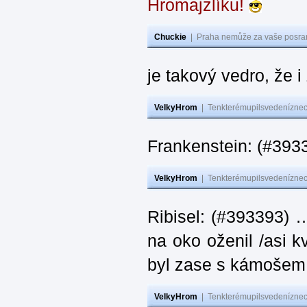
Hromajzlíku!
Chuckie
|
Praha nemůže za vaše posran
je takový vedro, že 
VelkyHrom
|
Tenkterémupilsvedeníznech
Frankenstein: (#393
VelkyHrom
|
Tenkterémupilsvedeníznech
Ribisel: (#393393) 
na oko oženil /asi k
byl zase s kámoš
VelkyHrom
|
Tenkterémupilsvedeníznech