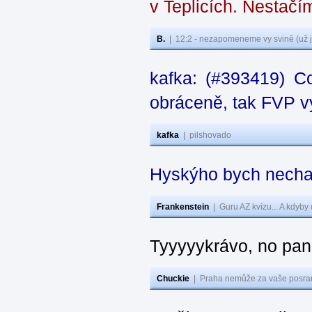
v Teplicích. Nestačí
B.
|
12:2 - nezapomeneme vy svině (už j
kafka: (#393419) C
obráceně, tak FVP vy
kafka
|
pilshovado
Hyskýho bych nechal
Frankenstein
|
Guru AZ kvízu... A kdyby
Tyyyyykrávo, no pane
Chuckie
|
Praha nemůže za vaše posran