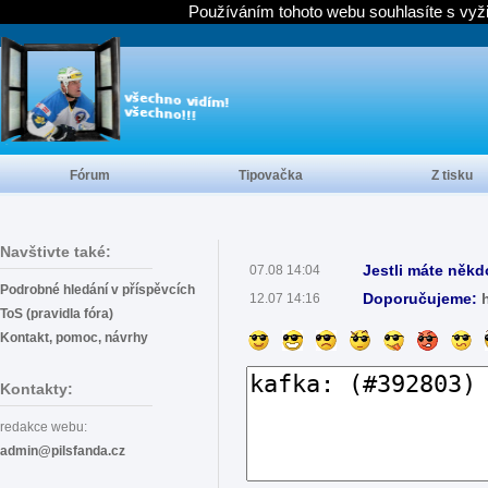
Používáním tohoto webu souhlasíte s vyž
Fórum
Tipovačka
Z tisku
Navštivte také:
Jestli máte někd
07.08 14:04
Podrobné hledání v příspěvcích
Doporučujeme:
12.07 14:16
ToS (pravidla fóra)
Kontakt, pomoc, návrhy
Kontakty:
redakce webu:
admin@pilsfanda.cz