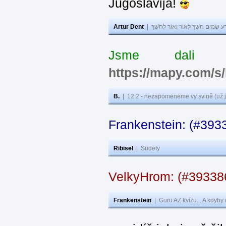
Jugoslavija!
Artur Dent
|
ע שָׂמִים חֹשֶׁךְ לְאוֹר וְאוֹר לְחֹשֶׁךְ
Jsme dali s
https://mapy.com/s
B.
|
12:2 - nezapomeneme vy svině (už j
Frankenstein: (#393
Ribisel
|
Sudety
VelkyHrom: (#3933
Frankenstein
|
Guru AZ kvízu... A kdyby