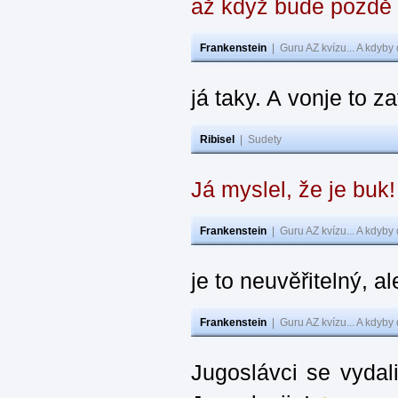
až když bude pozdě
Frankenstein
|
Guru AZ kvízu... A kdyby
já taky. A vonje to z
Ribisel
|
Sudety
Já myslel, že je buk
Frankenstein
|
Guru AZ kvízu... A kdyby
je to neuvěřitelný, al
Frankenstein
|
Guru AZ kvízu... A kdyby
Jugoslávci se vydal