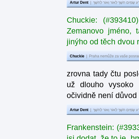
Artur Dent
|
ע שָׂמִים חֹשֶׁךְ לְאוֹר וְאוֹר לְחֹשֶׁךְ
Chuckie: (#393410
Zemanovo jméno, ta
jinýho od těch dvou 
Chuckie
|
Praha nemůže za vaše posran
zrovna tady čtu pos
už dlouho vysoko 
očividně není důvod
Artur Dent
|
ע שָׂמִים חֹשֶׁךְ לְאוֹר וְאוֹר לְחֹשֶׁךְ
Frankenstein: (#39
jsi dodat, že to je „