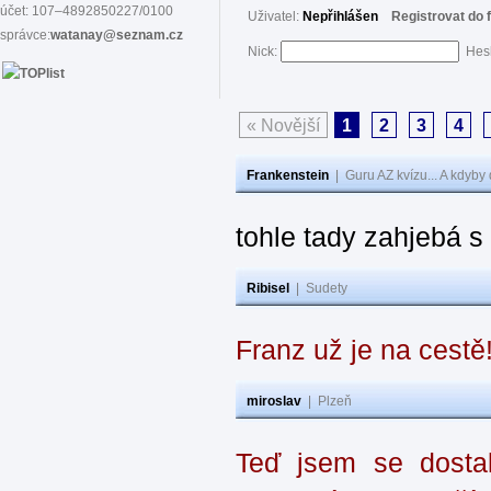
účet: 107–4892850227/0100
Uživatel:
Nepřihlášen
Registrovat do 
správce:
watanay@seznam.cz
Nick:
Hes
« Novější
1
2
3
4
Frankenstein
|
Guru AZ kvízu... A kdyby
tohle tady zahjebá 
Ribisel
|
Sudety
Franz už je na cestě
miroslav
|
Plzeň
Teď jsem se dostal