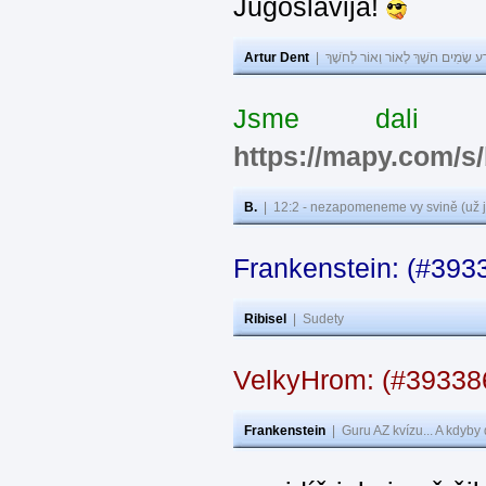
Jugoslavija!
Artur Dent
|
ע שָׂמִים חֹשֶׁךְ לְאוֹר וְאוֹר לְחֹשֶׁךְ
Jsme dali s
https://mapy.com/s
B.
|
12:2 - nezapomeneme vy svině (už j
Frankenstein: (#393
Ribisel
|
Sudety
VelkyHrom: (#3933
Frankenstein
|
Guru AZ kvízu... A kdyby