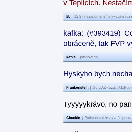
v Teplicích. Nestačí
B.
|
12:2 - nezapomeneme vy svině (už j
kafka: (#393419) C
obráceně, tak FVP vy
kafka
|
pilshovado
Hyskýho bych nechal
Frankenstein
|
Guru AZ kvízu... A kdyby
Tyyyyykrávo, no pane
Chuckie
|
Praha nemůže za vaše posran