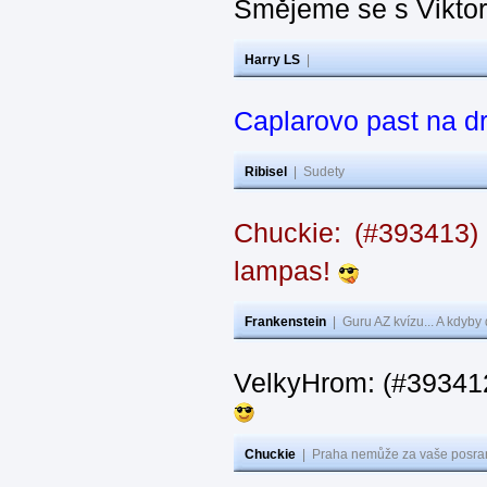
Smějeme se s Vikto
Harry LS
|
Caplarovo past na 
Ribisel
|
Sudety
Chuckie: (#393413)
lampas!
Frankenstein
|
Guru AZ kvízu... A kdyby
VelkyHrom: (#39341
Chuckie
|
Praha nemůže za vaše posran