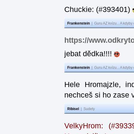
Chuckie: (#393401)
Frankenstein
|
Guru AZ kvízu... A kdyby
https://www.odkryt
jebat dědka!!!!
Frankenstein
|
Guru AZ kvízu... A kdyby
Hele Hromajzle, i
nechceš si ho zase 
Ribisel
|
Sudety
VelkyHrom: (#393