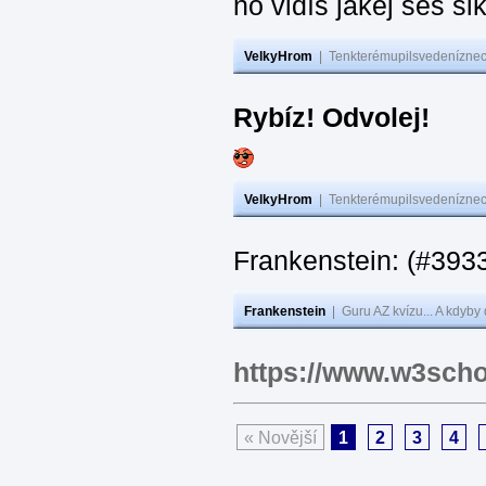
no vidíš jakej seš ši
VelkyHrom
|
Tenkterémupilsvedeníznech
Rybíz! Odvolej!
VelkyHrom
|
Tenkterémupilsvedeníznech
Frankenstein: (#
Frankenstein
|
Guru AZ kvízu... A kdyby
https://www.w3scho
« Novější
1
2
3
4