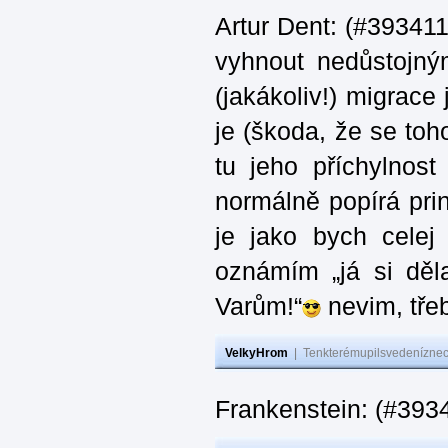
Artur Dent: (#393411)
vyhnout nedůstojný
(jakákoliv!) migrace
je (škoda, že se toh
tu jeho příchylnos
normálně popírá princ
je jako bych celej 
oznámím „já si děla
Varům!“
nevim, třeb
VelkyHrom
|
Tenkterémupilsvedeníznech
Frankenstein: (#393