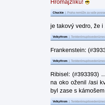
Hromajzlíku!
Chuckie
|
Praha nemůže za vaše posran
je takový vedro, že 
VelkyHrom
|
Tenkterémupilsvedeníznech
Frankenstein: (#393
VelkyHrom
|
Tenkterémupilsvedeníznech
Ribisel: (#393393) 
na oko oženil /asi k
byl zase s kámoš
VelkyHrom
|
Tenkterémupilsvedeníznech