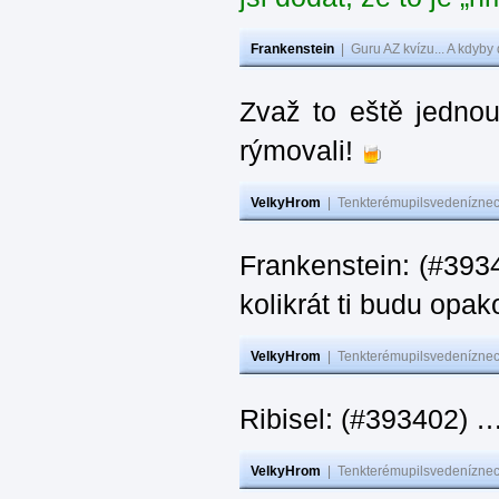
Frankenstein
|
Guru AZ kvízu... A kdyby
Zvaž to eště jedno
rýmovali!
VelkyHrom
|
Tenkterémupilsvedeníznech
Frankenstein: (#39
kolikrát ti budu opak
VelkyHrom
|
Tenkterémupilsvedeníznech
Ribisel: (#393402)
VelkyHrom
|
Tenkterémupilsvedeníznech