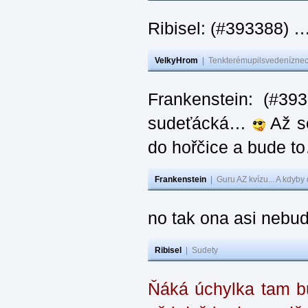
Ribisel: (#393388) 
VelkyHrom
|
Tenkterémupilsvedeníznech
Frankenstein: (#39
sudeťácká…
Až se
do hořčice a bude 
Frankenstein
|
Guru AZ kvízu... A kdyby
no tak ona asi nebud
Ribisel
|
Sudety
Ňáká úchylka tam bu