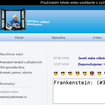
Používáním tohoto webu souhlasíte s vyž
Fórum
Tipovačka
Z tisku
Navštivte také:
Jestli máte někd
07.08 14:04
Podrobné hledání v příspěvcích
Doporučujeme:
12.07 14:16
ToS (pravidla fóra)
Kontakt, pomoc, návrhy
Kontakty:
redakce webu:
admin@pilsfanda.cz