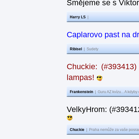
Smějeme se s Vikto
Harry LS
|
Caplarovo past na 
Ribisel
|
Sudety
Chuckie: (#393413)
lampas!
Frankenstein
|
Guru AZ kvízu... A kdyby
VelkyHrom: (#39341
Chuckie
|
Praha nemůže za vaše posran