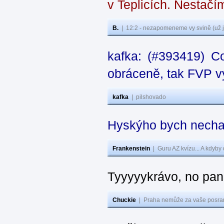
v Teplicích. Nestačí
B.
|
12:2 - nezapomeneme vy svině (už j
kafka: (#393419) C
obráceně, tak FVP vy
kafka
|
pilshovado
Hyskýho bych nechal
Frankenstein
|
Guru AZ kvízu... A kdyby
Tyyyyykrávo, no pane
Chuckie
|
Praha nemůže za vaše posran