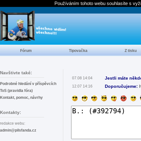
Používáním tohoto webu souhlasíte s vyž
Fórum
Tipovačka
Z tisku
Navštivte také:
Jestli máte někd
07.08 14:04
Podrobné hledání v příspěvcích
Doporučujeme:
12.07 14:16
ToS (pravidla fóra)
Kontakt, pomoc, návrhy
Kontakty:
redakce webu:
admin@pilsfanda.cz