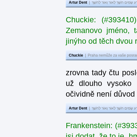
Artur Dent
|
ע שָׂמִים חֹשֶׁךְ לְאוֹר וְאוֹר לְחֹשֶׁךְ
Chuckie: (#393410
Zemanovo jméno, ta
jinýho od těch dvou 
Chuckie
|
Praha nemůže za vaše posran
zrovna tady čtu pos
už dlouho vysoko 
očividně není důvod
Artur Dent
|
ע שָׂמִים חֹשֶׁךְ לְאוֹר וְאוֹר לְחֹשֶׁךְ
Frankenstein: (#39
jsi dodat, že to je „