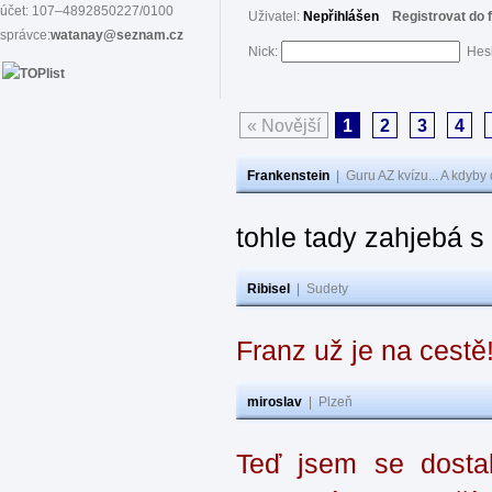
účet: 107–4892850227/0100
Uživatel:
Nepřihlášen
Registrovat do 
správce:
watanay@seznam.cz
Nick:
Hes
« Novější
1
2
3
4
Frankenstein
|
Guru AZ kvízu... A kdyby
tohle tady zahjebá 
Ribisel
|
Sudety
Franz už je na cestě
miroslav
|
Plzeň
Teď jsem se dostal