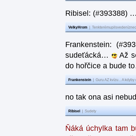
Ribisel: (#393388) 
VelkyHrom
|
Tenkterémupilsvedeníznech
Frankenstein: (#39
sudeťácká…
Až se
do hořčice a bude 
Frankenstein
|
Guru AZ kvízu... A kdyby
no tak ona asi nebud
Ribisel
|
Sudety
Ňáká úchylka tam bu