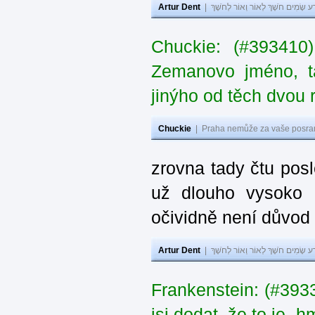
Artur Dent
|
ע שָׂמִים חֹשֶׁךְ לְאוֹר וְאוֹר לְחֹשֶׁךְ
Chuckie: (#393410
Zemanovo jméno, ta
jinýho od těch dvou 
Chuckie
|
Praha nemůže za vaše posran
zrovna tady čtu pos
už dlouho vysoko 
očividně není důvod
Artur Dent
|
ע שָׂמִים חֹשֶׁךְ לְאוֹר וְאוֹר לְחֹשֶׁךְ
Frankenstein: (#39
jsi dodat, že to je „