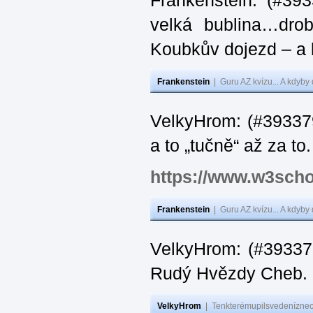
Frankenstein: (#39
velká bublina…dro
Koubkův dojezd – a 
Frankenstein
|
Guru AZ kvízu... A kdyby
VelkyHrom: (#393379
a to „tučně“ až za to.
https://www.w3scho
Frankenstein
|
Guru AZ kvízu... A kdyby
VelkyHrom: (#393376
Rudý Hvězdy Cheb.
VelkyHrom
|
Tenkterémupilsvedeníznech