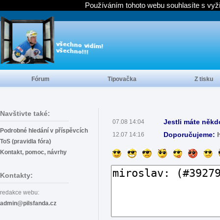
Používáním tohoto webu souhlasíte s vyž
Fórum
Tipovačka
Z tisku
Navštivte také:
Jestli máte někd
07.08 14:04
Podrobné hledání v příspěvcích
Doporučujeme:
12.07 14:16
ToS (pravidla fóra)
Kontakt, pomoc, návrhy
Kontakty:
redakce webu:
admin@pilsfanda.cz