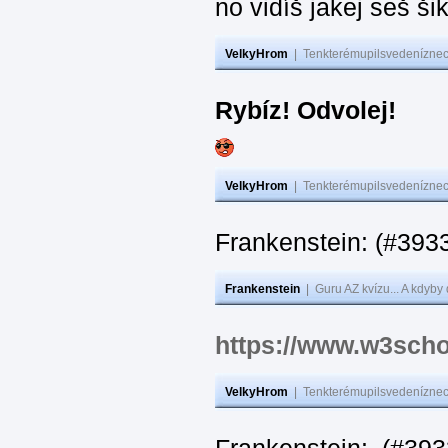
no vidíš jakej seš ši
VelkyHrom
|
Tenkterémupilsvedeníznech
Rybíz! Odvolej!
VelkyHrom
|
Tenkterémupilsvedeníznech
Frankenstein: (#
Frankenstein
|
Guru AZ kvízu... A kdyby
https://www.w3scho
VelkyHrom
|
Tenkterémupilsvedeníznech