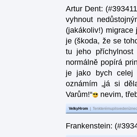
Artur Dent: (#393411)
vyhnout nedůstojný
(jakákoliv!) migrace
je (škoda, že se toh
tu jeho příchylnos
normálně popírá princ
je jako bych celej 
oznámím „já si děla
Varům!“
nevim, třeb
VelkyHrom
|
Tenkterémupilsvedeníznech
Frankenstein: (#393