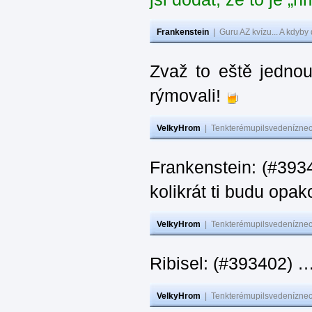
Frankenstein
|
Guru AZ kvízu... A kdyby
Zvaž to eště jedno
rýmovali!
VelkyHrom
|
Tenkterémupilsvedeníznech
Frankenstein: (#39
kolikrát ti budu opak
VelkyHrom
|
Tenkterémupilsvedeníznech
Ribisel: (#393402)
VelkyHrom
|
Tenkterémupilsvedeníznech