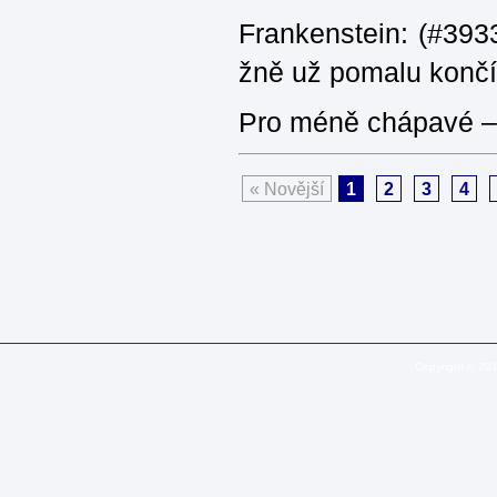
Frankenstein: (#3933
žně už pomalu končí
Pro méně chápavé – 
« Novější
1
2
3
4
Copyright © 20