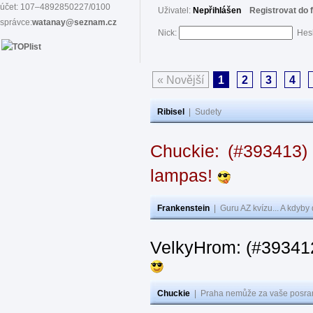
účet: 107–4892850227/0100
Uživatel:
Nepřihlášen
Registrovat do 
správce:
watanay@seznam.cz
Nick:
Hes
« Novější
1
2
3
4
Ribisel
|
Sudety
Chuckie: (#393413)
lampas!
Frankenstein
|
Guru AZ kvízu... A kdyby
VelkyHrom: (#39341
Chuckie
|
Praha nemůže za vaše posran