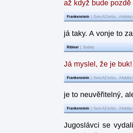
až když bude pozdě
Frankenstein
|
Guru AZ kvízu... A kdyby
já taky. A vonje to z
Ribisel
|
Sudety
Já myslel, že je buk
Frankenstein
|
Guru AZ kvízu... A kdyby
je to neuvěřitelný, al
Frankenstein
|
Guru AZ kvízu... A kdyby
Jugoslávci se vydal