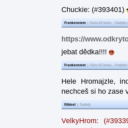
Chuckie: (#393401)
Frankenstein
|
Guru AZ kvízu... A kdyby
https://www.odkryt
jebat dědka!!!!
Frankenstein
|
Guru AZ kvízu... A kdyby
Hele Hromajzle, i
nechceš si ho zase 
Ribisel
|
Sudety
VelkyHrom: (#393