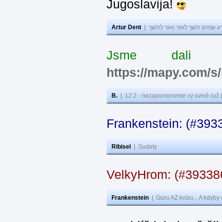
Jugoslavija!
Artur Dent
|
ע שָׂמִים חֹשֶׁךְ לְאוֹר וְאוֹר לְחֹשֶׁךְ
Jsme dali s
https://mapy.com/s
B.
|
12:2 - nezapomeneme vy svině (už j
Frankenstein: (#393
Ribisel
|
Sudety
VelkyHrom: (#3933
Frankenstein
|
Guru AZ kvízu... A kdyby