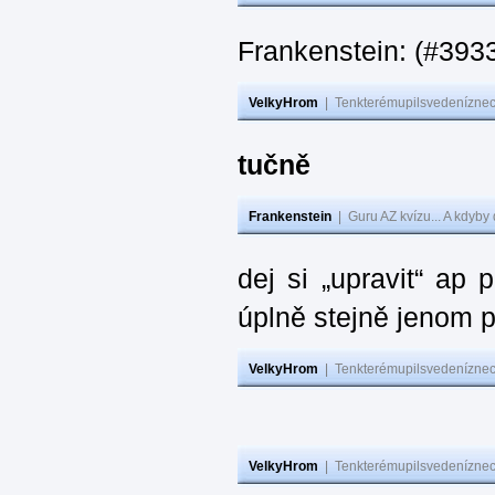
Frankenstein: (#393
VelkyHrom
|
Tenkterémupilsvedeníznech
tučně
Frankenstein
|
Guru AZ kvízu... A kdyby
dej si „upravit“ ap
úplně stejně jenom 
VelkyHrom
|
Tenkterémupilsvedeníznech
VelkyHrom
|
Tenkterémupilsvedeníznech