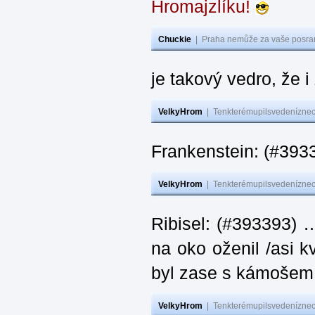
Hromajzlíku!
Chuckie
|
Praha nemůže za vaše posran
je takový vedro, že 
VelkyHrom
|
Tenkterémupilsvedeníznech
Frankenstein: (#393
VelkyHrom
|
Tenkterémupilsvedeníznech
Ribisel: (#393393) 
na oko oženil /asi k
byl zase s kámoš
VelkyHrom
|
Tenkterémupilsvedeníznech