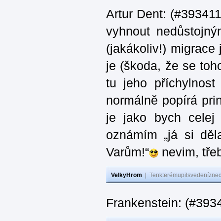
Artur Dent: (#393411)
vyhnout nedůstojný
(jakákoliv!) migrace
je (škoda, že se toh
tu jeho příchylnos
normálně popírá princ
je jako bych celej 
oznámím „já si děla
Varům!“
nevim, třeb
VelkyHrom
|
Tenkterémupilsvedeníznech
Frankenstein: (#393