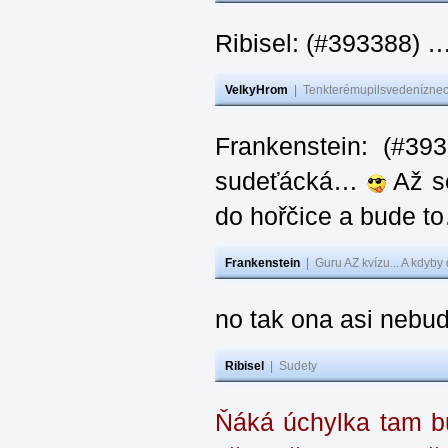
Ribisel: (#393388) 
VelkyHrom
|
Tenkterémupilsvedeníznech
Frankenstein: (#39
sudeťácká…
Až se
do hořčice a bude 
Frankenstein
|
Guru AZ kvízu... A kdyby
no tak ona asi nebud
Ribisel
|
Sudety
Ňáká úchylka tam bu