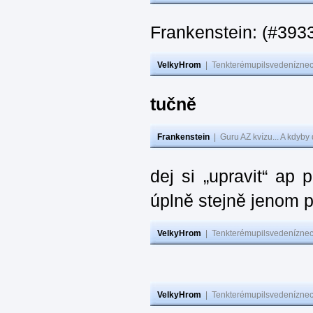
Frankenstein: (#393
VelkyHrom
|
Tenkterémupilsvedeníznech
tučně
Frankenstein
|
Guru AZ kvízu... A kdyby
dej si „upravit“ ap
úplně stejně jenom 
VelkyHrom
|
Tenkterémupilsvedeníznech
VelkyHrom
|
Tenkterémupilsvedeníznech