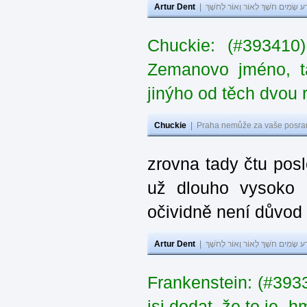
Artur Dent
|
ע שָׂמִים חֹשֶׁךְ לְאוֹר וְאוֹר לְחֹשֶׁךְ
Chuckie: (#393410
Zemanovo jméno, ta
jinýho od těch dvou 
Chuckie
|
Praha nemůže za vaše posran
zrovna tady čtu pos
už dlouho vysoko 
očividně není důvod
Artur Dent
|
ע שָׂמִים חֹשֶׁךְ לְאוֹר וְאוֹר לְחֹשֶׁךְ
Frankenstein: (#39
jsi dodat, že to je „