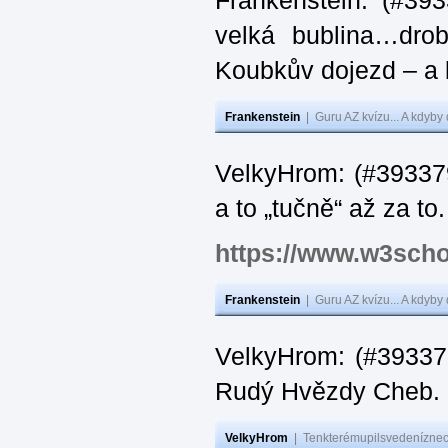
Frankenstein: (#39
velká bublina…dro
Koubkův dojezd – a 
Frankenstein
|
Guru AZ kvízu... A kdyby
VelkyHrom: (#393379
a to „tučně“ až za to.
https://www.w3scho
Frankenstein
|
Guru AZ kvízu... A kdyby
VelkyHrom: (#393376
Rudý Hvězdy Cheb.
VelkyHrom
|
Tenkterémupilsvedeníznech