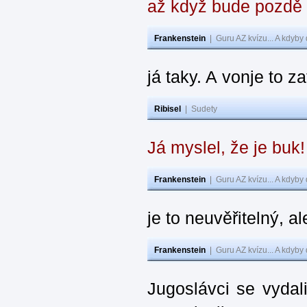
až když bude pozdě
Frankenstein
|
Guru AZ kvízu... A kdyby
já taky. A vonje to z
Ribisel
|
Sudety
Já myslel, že je buk
Frankenstein
|
Guru AZ kvízu... A kdyby
je to neuvěřitelný, al
Frankenstein
|
Guru AZ kvízu... A kdyby
Jugoslávci se vydal