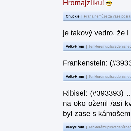
Hromajzlíku!
Chuckie
|
Praha nemůže za vaše posran
je takový vedro, že 
VelkyHrom
|
Tenkterémupilsvedeníznech
Frankenstein: (#393
VelkyHrom
|
Tenkterémupilsvedeníznech
Ribisel: (#393393) 
na oko oženil /asi k
byl zase s kámoš
VelkyHrom
|
Tenkterémupilsvedeníznech