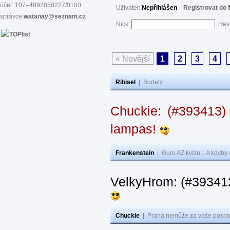
účet: 107–4892850227/0100
Uživatel:
Nepřihlášen
Registrovat do 
správce:
watanay@seznam.cz
Nick:
Hes
« Novější
1
2
3
4
Ribisel
|
Sudety
Chuckie: (#393413)
lampas!
Frankenstein
|
Guru AZ kvízu... A kdyby
VelkyHrom: (#39341
Chuckie
|
Praha nemůže za vaše posran