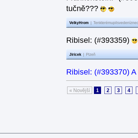
tučně???
VelkyHrom
|
Tenkterémupilsvedeníznech
Ribisel: (#393359)
Jiricek
|
Plzeň
Ribisel: (#393370) A
« Novější
1
2
3
4