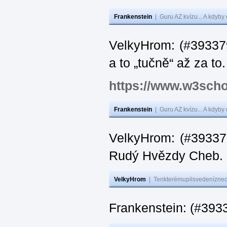
Frankenstein
|
Guru AZ kvízu... A kdyby
VelkyHrom: (#393379
a to „tučně“ až za to.
https://www.w3scho
Frankenstein
|
Guru AZ kvízu... A kdyby
VelkyHrom: (#393376
Rudý Hvězdy Cheb.
VelkyHrom
|
Tenkterémupilsvedeníznech
Frankenstein: (#393