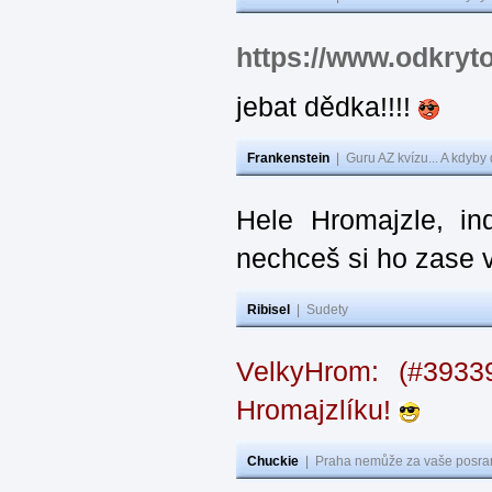
https://www.odkryt
jebat dědka!!!!
Frankenstein
|
Guru AZ kvízu... A kdyby
Hele Hromajzle, i
nechceš si ho zase 
Ribisel
|
Sudety
VelkyHrom: (#393
Hromajzlíku!
Chuckie
|
Praha nemůže za vaše posran