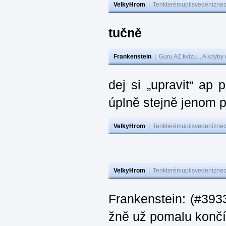
VelkyHrom
|
Tenkterémupilsvedeníznech
tučně
Frankenstein
|
Guru AZ kvízu... A kdyby
dej si „upravit“ ap
úplně stejně jenom 
VelkyHrom
|
Tenkterémupilsvedeníznech
VelkyHrom
|
Tenkterémupilsvedeníznech
Frankenstein: (#3933
žně už pomalu končí