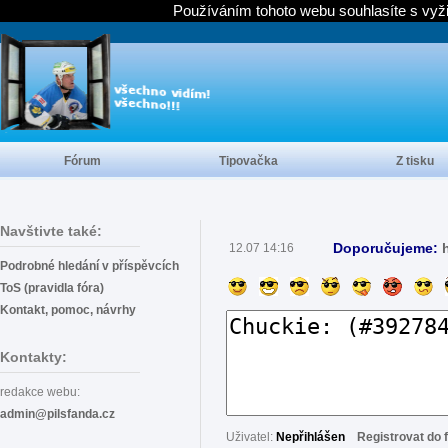
Používáním tohoto webu souhlasíte s vyž
Fórum
Tipovačka
Z tisku
Navštivte také:
Doporučujeme:
12.07 14:16
Podrobné hledání v příspěvcích
ToS (pravidla fóra)
Kontakt, pomoc, návrhy
Kontakty:
redakce webu:
admin@pilsfanda.cz
Uživatel:
Nepřihlášen
Registrovat do 