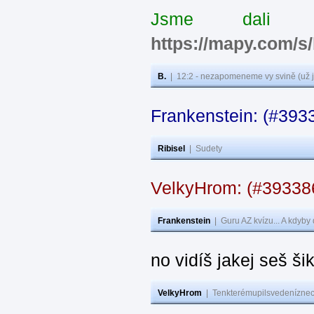
Jsme dali s
https://mapy.com/s
B.
|
12:2 - nezapomeneme vy svině (už j
Frankenstein: (#393
Ribisel
|
Sudety
VelkyHrom: (#3933
Frankenstein
|
Guru AZ kvízu... A kdyby
no vidíš jakej seš ši
VelkyHrom
|
Tenkterémupilsvedeníznech