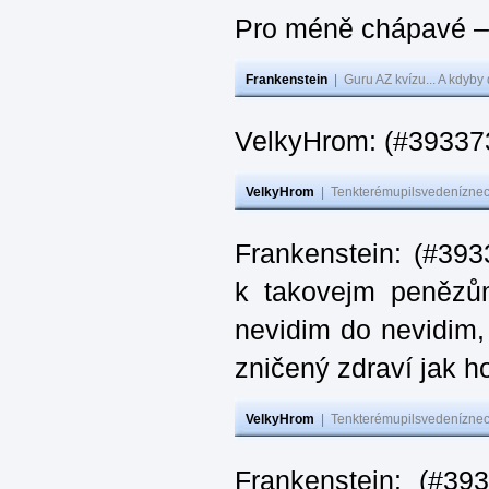
Pro méně chápavé – 
Frankenstein
|
Guru AZ kvízu... A kdyby
VelkyHrom: (#393373
VelkyHrom
|
Tenkterémupilsvedeníznech
Frankenstein: (#393
k takovejm penězů
nevidim do nevidim,
zničený zdraví jak 
VelkyHrom
|
Tenkterémupilsvedeníznech
Frankenstein: (#3