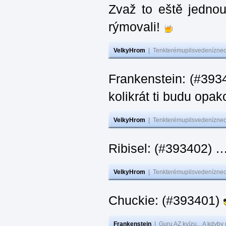
Zvaž to eště jedno
rýmovali!
VelkyHrom
|
Tenkterémupilsvedeníznech
Frankenstein: (#39
kolikrát ti budu opak
VelkyHrom
|
Tenkterémupilsvedeníznech
Ribisel: (#393402)
VelkyHrom
|
Tenkterémupilsvedeníznech
Chuckie: (#393401)
Frankenstein
|
Guru AZ kvízu... A kdyby