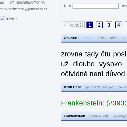
účet: 107–4892850227/0100
Nick:
Hes
správce:
watanay@seznam.cz
« Novější
1
2
3
4
Chuckie
|
Praha nemůže za vaše posran
zrovna tady čtu pos
už dlouho vysoko 
očividně není důvod
Artur Dent
|
ע שָׂמִים חֹשֶׁךְ לְאוֹר וְאוֹר לְחֹשֶׁךְ
Frankenstein: (#393
Frankenstein
|
Guru AZ kvízu... A kdyby