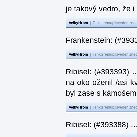
je takový vedro, že 
VelkyHrom
|
Tenkterémupilsvedeníznech
Frankenstein: (#393
VelkyHrom
|
Tenkterémupilsvedeníznech
Ribisel: (#393393) 
na oko oženil /asi k
byl zase s kámoš
VelkyHrom
|
Tenkterémupilsvedeníznech
Ribisel: (#393388) 