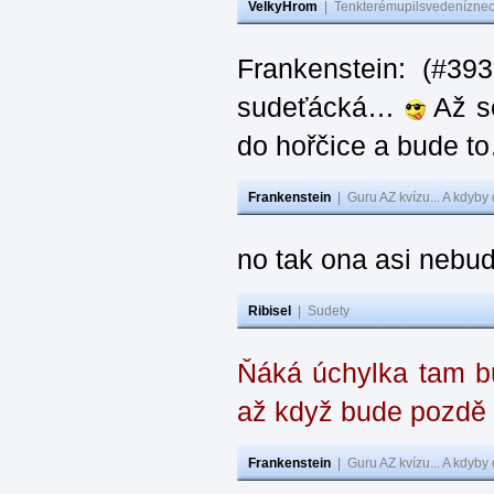
VelkyHrom
|
Tenkterémupilsvedeníznech
Frankenstein: (#39
sudeťácká…
Až se
do hořčice a bude 
Frankenstein
|
Guru AZ kvízu... A kdyby
no tak ona asi nebud
Ribisel
|
Sudety
Ňáká úchylka tam bu
až když bude pozdě
Frankenstein
|
Guru AZ kvízu... A kdyby