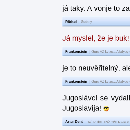
já taky. A vonje to z
Ribisel
|
Sudety
Já myslel, že je buk
Frankenstein
|
Guru AZ kvízu... A kdyby
je to neuvěřitelný, al
Frankenstein
|
Guru AZ kvízu... A kdyby
Jugoslávci se vydal
Jugoslavija!
Artur Dent
|
ע שָׂמִים חֹשֶׁךְ לְאוֹר וְאוֹר לְחֹשֶׁךְ