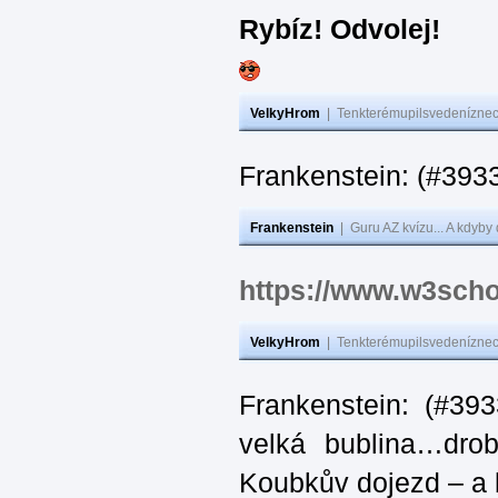
Rybíz! Odvolej!
VelkyHrom
|
Tenkterémupilsvedeníznech
Frankenstein: (#
Frankenstein
|
Guru AZ kvízu... A kdyby
https://www.w3scho
VelkyHrom
|
Tenkterémupilsvedeníznech
Frankenstein: (#39
velká bublina…dro
Koubkův dojezd – a 