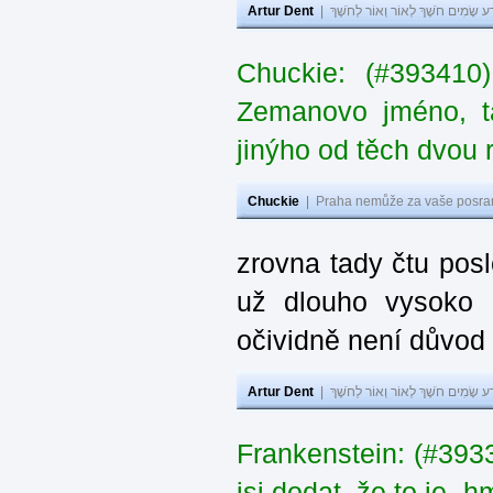
Artur Dent
|
ע שָׂמִים חֹשֶׁךְ לְאוֹר וְאוֹר לְחֹשֶׁךְ
Chuckie: (#393410
Zemanovo jméno, ta
jinýho od těch dvou 
Chuckie
|
Praha nemůže za vaše posran
zrovna tady čtu pos
už dlouho vysoko 
očividně není důvod
Artur Dent
|
ע שָׂמִים חֹשֶׁךְ לְאוֹר וְאוֹר לְחֹשֶׁךְ
Frankenstein: (#39
jsi dodat, že to je „