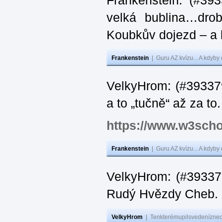
Frankenstein: (#39
velká bublina…dro
Koubkův dojezd – a 
Frankenstein
|
Guru AZ kvízu... A kdyby
VelkyHrom: (#393379
a to „tučně“ až za to.
https://www.w3scho
Frankenstein
|
Guru AZ kvízu... A kdyby
VelkyHrom: (#393376
Rudý Hvězdy Cheb.
VelkyHrom
|
Tenkterémupilsvedeníznech