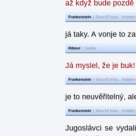
až když bude pozdě
Frankenstein
|
Guru AZ kvízu... A kdyby
já taky. A vonje to z
Ribisel
|
Sudety
Já myslel, že je buk
Frankenstein
|
Guru AZ kvízu... A kdyby
je to neuvěřitelný, al
Frankenstein
|
Guru AZ kvízu... A kdyby
Jugoslávci se vydal