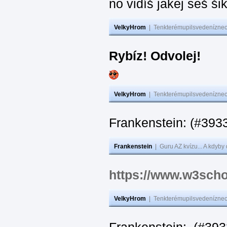
no vidíš jakej seš ši
VelkyHrom
|
Tenkterémupilsvedeníznech
Rybíz! Odvolej!
VelkyHrom
|
Tenkterémupilsvedeníznech
Frankenstein: (#
Frankenstein
|
Guru AZ kvízu... A kdyby
https://www.w3scho
VelkyHrom
|
Tenkterémupilsvedeníznech