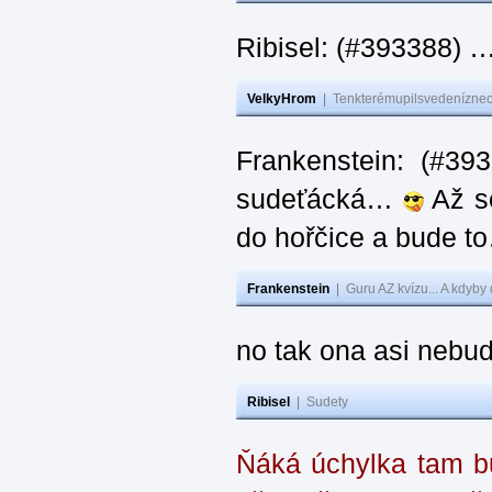
Ribisel: (#393388) 
VelkyHrom
|
Tenkterémupilsvedeníznech
Frankenstein: (#39
sudeťácká…
Až se
do hořčice a bude 
Frankenstein
|
Guru AZ kvízu... A kdyby
no tak ona asi nebud
Ribisel
|
Sudety
Ňáká úchylka tam bu