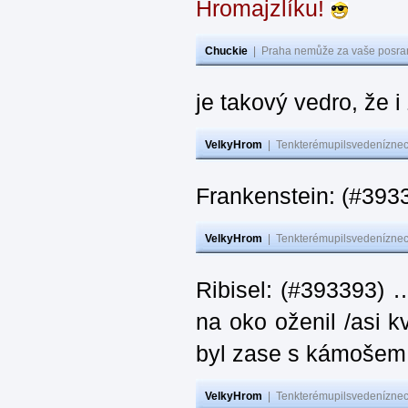
Hromajzlíku!
Chuckie
|
Praha nemůže za vaše posran
je takový vedro, že 
VelkyHrom
|
Tenkterémupilsvedeníznech
Frankenstein: (#393
VelkyHrom
|
Tenkterémupilsvedeníznech
Ribisel: (#393393) 
na oko oženil /asi k
byl zase s kámoš
VelkyHrom
|
Tenkterémupilsvedeníznech