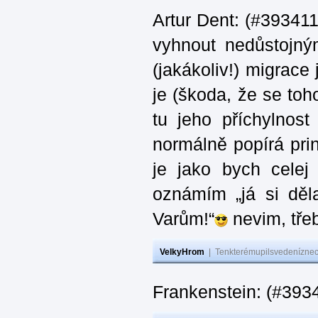
Artur Dent: (#393411)
vyhnout nedůstojný
(jakákoliv!) migrace
je (škoda, že se toh
tu jeho příchylnos
normálně popírá princ
je jako bych celej 
oznámím „já si děla
Varům!“
nevim, třeb
VelkyHrom
|
Tenkterémupilsvedeníznech
Frankenstein: (#393