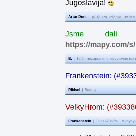
Jugoslavija!
Artur Dent
|
ע שָׂמִים חֹשֶׁךְ לְאוֹר וְאוֹר לְחֹשֶׁךְ
Jsme dali s
https://mapy.com/s
B.
|
12:2 - nezapomeneme vy svině (už j
Frankenstein: (#393
Ribisel
|
Sudety
VelkyHrom: (#3933
Frankenstein
|
Guru AZ kvízu... A kdyby