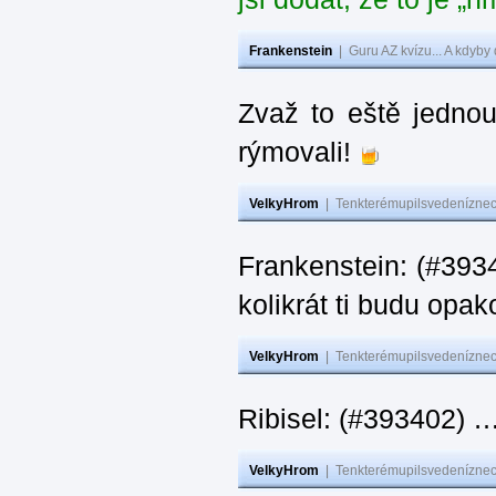
Frankenstein
|
Guru AZ kvízu... A kdyby
Zvaž to eště jedno
rýmovali!
VelkyHrom
|
Tenkterémupilsvedeníznech
Frankenstein: (#39
kolikrát ti budu opak
VelkyHrom
|
Tenkterémupilsvedeníznech
Ribisel: (#393402)
VelkyHrom
|
Tenkterémupilsvedeníznech