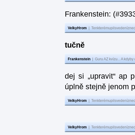
Frankenstein: (#393
VelkyHrom
|
Tenkterémupilsvedeníznech
tučně
Frankenstein
|
Guru AZ kvízu... A kdyby
dej si „upravit“ ap
úplně stejně jenom 
VelkyHrom
|
Tenkterémupilsvedeníznech
VelkyHrom
|
Tenkterémupilsvedeníznech