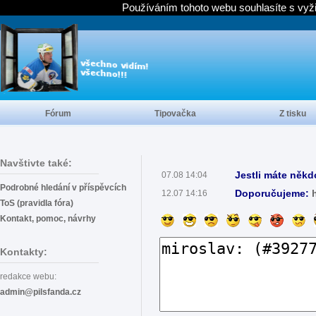
Používáním tohoto webu souhlasíte s vyž
Fórum
Tipovačka
Z tisku
Navštivte také:
Jestli máte někd
07.08 14:04
Podrobné hledání v příspěvcích
Doporučujeme:
12.07 14:16
ToS (pravidla fóra)
Kontakt, pomoc, návrhy
Kontakty:
redakce webu:
admin@pilsfanda.cz