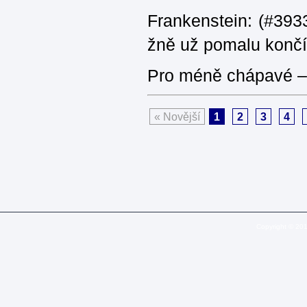
Frankenstein: (#3933
žně už pomalu končí
Pro méně chápavé – 
« Novější
1
2
3
4
Copyright © 20