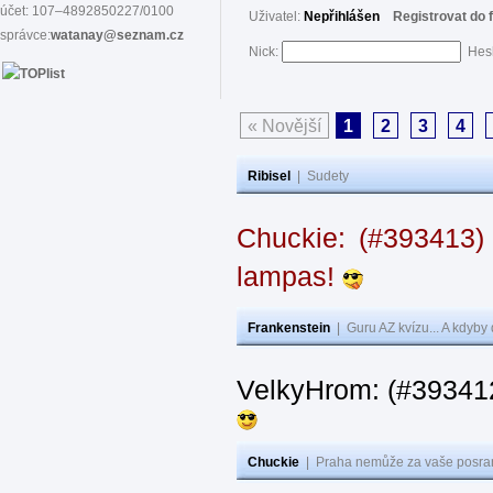
účet: 107–4892850227/0100
Uživatel:
Nepřihlášen
Registrovat do 
správce:
watanay@seznam.cz
Nick:
Hes
« Novější
1
2
3
4
Ribisel
|
Sudety
Chuckie: (#393413)
lampas!
Frankenstein
|
Guru AZ kvízu... A kdyby
VelkyHrom: (#39341
Chuckie
|
Praha nemůže za vaše posran