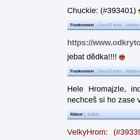
Chuckie: (#393401)
Frankenstein
|
Guru AZ kvízu... A kdyby
https://www.odkryt
jebat dědka!!!!
Frankenstein
|
Guru AZ kvízu... A kdyby
Hele Hromajzle, i
nechceš si ho zase 
Ribisel
|
Sudety
VelkyHrom: (#393