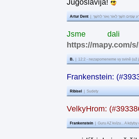
Jugoslavija!
Artur Dent
|
ע שָׂמִים חֹשֶׁךְ לְאוֹר וְאוֹר לְחֹשֶׁךְ
Jsme dali s
https://mapy.com/s
B.
|
12:2 - nezapomeneme vy svině (už j
Frankenstein: (#393
Ribisel
|
Sudety
VelkyHrom: (#3933
Frankenstein
|
Guru AZ kvízu... A kdyby