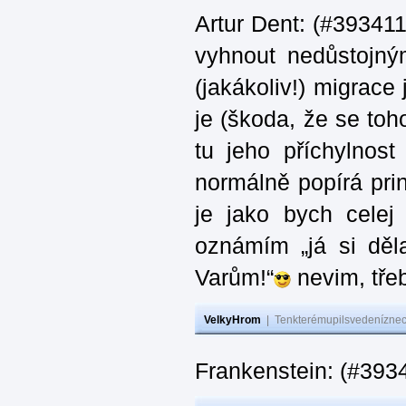
Artur Dent: (#393411)
vyhnout nedůstojný
(jakákoliv!) migrace
je (škoda, že se toh
tu jeho příchylnos
normálně popírá princ
je jako bych celej 
oznámím „já si děla
Varům!“
nevim, třeb
VelkyHrom
|
Tenkterémupilsvedeníznech
Frankenstein: (#393