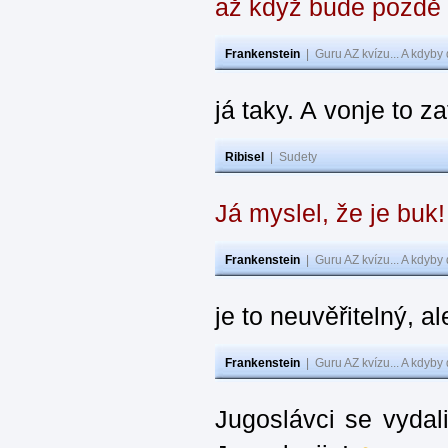
až když bude pozdě
Frankenstein
|
Guru AZ kvízu... A kdyby
já taky. A vonje to z
Ribisel
|
Sudety
Já myslel, že je buk
Frankenstein
|
Guru AZ kvízu... A kdyby
je to neuvěřitelný, al
Frankenstein
|
Guru AZ kvízu... A kdyby
Jugoslávci se vydal