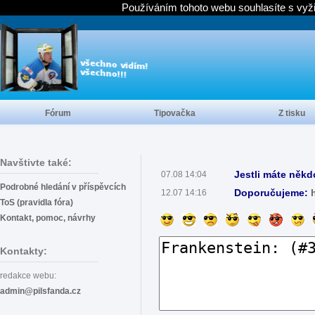
Používáním tohoto webu souhlasíte s vyž
Fórum
Tipovačka
Z tisku
Navštivte také:
Jestli máte někd
07.08 14:04
Podrobné hledání v příspěvcích
Doporučujeme:
12.07 14:16
ToS (pravidla fóra)
Kontakt, pomoc, návrhy
Kontakty:
redakce webu:
admin@pilsfanda.cz