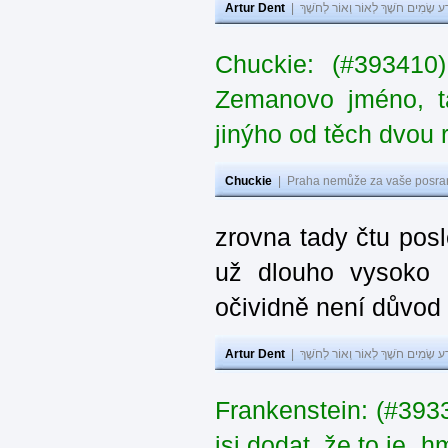
Artur Dent
|
ע שָׂמִים חֹשֶׁךְ לְאוֹר וְאוֹר לְחֹשֶׁךְ
Chuckie: (#393410
Zemanovo jméno, ta
jinýho od těch dvou 
Chuckie
|
Praha nemůže za vaše posran
zrovna tady čtu pos
už dlouho vysoko 
očividně není důvod
Artur Dent
|
ע שָׂמִים חֹשֶׁךְ לְאוֹר וְאוֹר לְחֹשֶׁךְ
Frankenstein: (#39
jsi dodat, že to je „