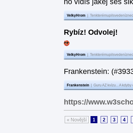
no vidíš jakej seš ši
VelkyHrom
|
Tenkterémupilsvedeníznech
Rybíz! Odvolej!
VelkyHrom
|
Tenkterémupilsvedeníznech
Frankenstein: (#
Frankenstein
|
Guru AZ kvízu... A kdyby
https://www.w3scho
« Novější
1
2
3
4