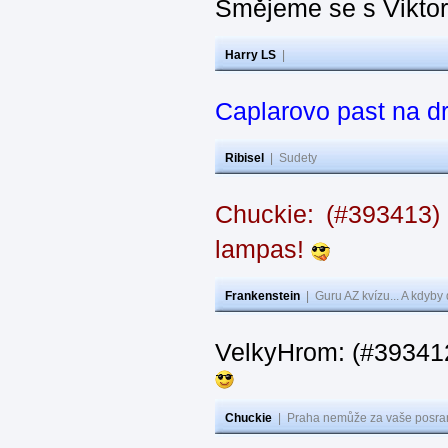
Smějeme se s Vikto
Harry LS
|
Caplarovo past na 
Ribisel
|
Sudety
Chuckie: (#393413)
lampas!
Frankenstein
|
Guru AZ kvízu... A kdyby
VelkyHrom: (#39341
Chuckie
|
Praha nemůže za vaše posran