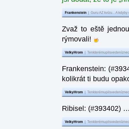
Frankenstein
|
Guru AZ kvízu... A kdyby
Zvaž to eště jedno
rýmovali!
VelkyHrom
|
Tenkterémupilsvedeníznech
Frankenstein: (#39
kolikrát ti budu opak
VelkyHrom
|
Tenkterémupilsvedeníznech
Ribisel: (#393402)
VelkyHrom
|
Tenkterémupilsvedeníznech