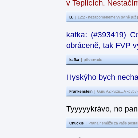
v Teplicích. Nestačí
B.
|
12:2 - nezapomeneme vy svině (už j
kafka: (#393419) C
obráceně, tak FVP vy
kafka
|
pilshovado
Hyskýho bych nechal
Frankenstein
|
Guru AZ kvízu... A kdyby
Tyyyyykrávo, no pane
Chuckie
|
Praha nemůže za vaše posran