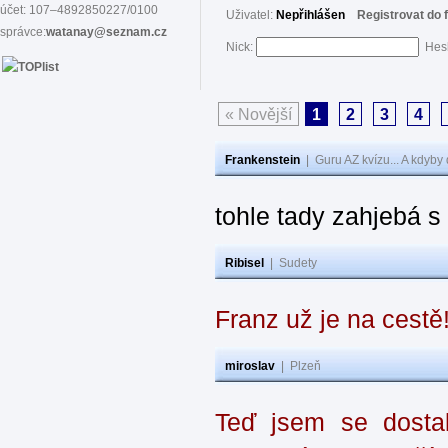
účet: 107–4892850227/0100
Uživatel:
Nepřihlášen
Registrovat do 
správce:
watanay@seznam.cz
Nick:
Hes
« Novější
1
2
3
4
Frankenstein
|
Guru AZ kvízu... A kdyby
tohle tady zahjebá 
Ribisel
|
Sudety
Franz už je na cestě
miroslav
|
Plzeň
Teď jsem se dostal