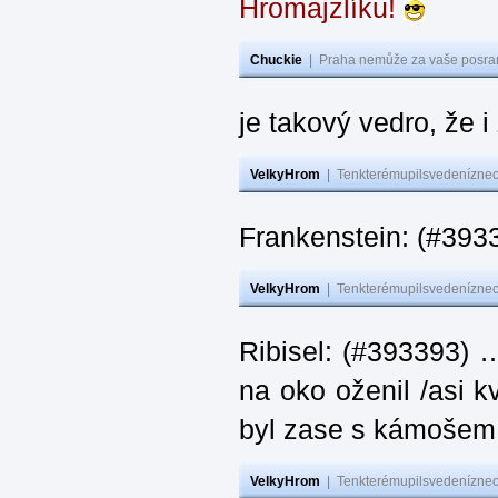
Hromajzlíku!
Chuckie
|
Praha nemůže za vaše posran
je takový vedro, že 
VelkyHrom
|
Tenkterémupilsvedeníznech
Frankenstein: (#393
VelkyHrom
|
Tenkterémupilsvedeníznech
Ribisel: (#393393) 
na oko oženil /asi k
byl zase s kámoš
VelkyHrom
|
Tenkterémupilsvedeníznech