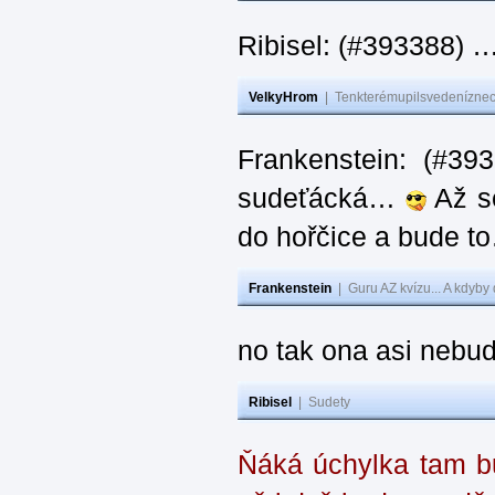
Ribisel: (#393388) 
VelkyHrom
|
Tenkterémupilsvedeníznech
Frankenstein: (#39
sudeťácká…
Až se
do hořčice a bude 
Frankenstein
|
Guru AZ kvízu... A kdyby
no tak ona asi nebud
Ribisel
|
Sudety
Ňáká úchylka tam bu