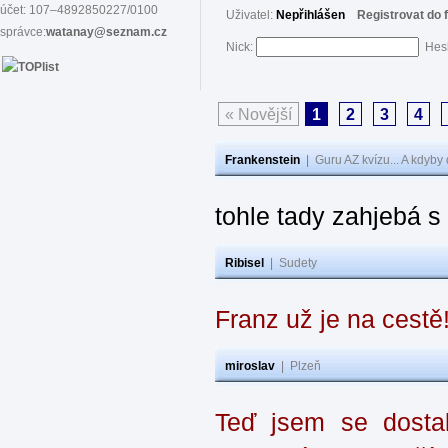
účet: 107–4892850227/0100
Uživatel:
Nepřihlášen
Registrovat do 
správce:
watanay@seznam.cz
Nick:
Hes
« Novější
1
2
3
4
Frankenstein
|
Guru AZ kvízu... A kdyby
tohle tady zahjebá 
Ribisel
|
Sudety
Franz už je na cestě
miroslav
|
Plzeň
Teď jsem se dostal