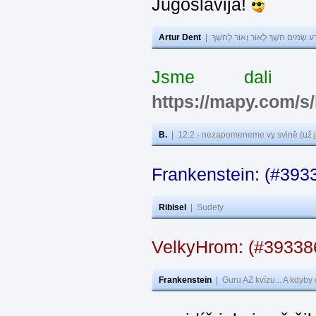
Jugoslavija!
Artur Dent
|
ע שָׂמִים חֹשֶׁךְ לְאוֹר וְאוֹר לְחֹשֶׁךְ
Jsme dali s
https://mapy.com/s
B.
|
12:2 - nezapomeneme vy svině (už j
Frankenstein: (#393
Ribisel
|
Sudety
VelkyHrom: (#3933
Frankenstein
|
Guru AZ kvízu... A kdyby