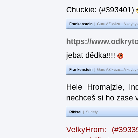
Chuckie: (#393401)
Frankenstein
|
Guru AZ kvízu... A kdyby
https://www.odkryt
jebat dědka!!!!
Frankenstein
|
Guru AZ kvízu... A kdyby
Hele Hromajzle, i
nechceš si ho zase 
Ribisel
|
Sudety
VelkyHrom: (#393