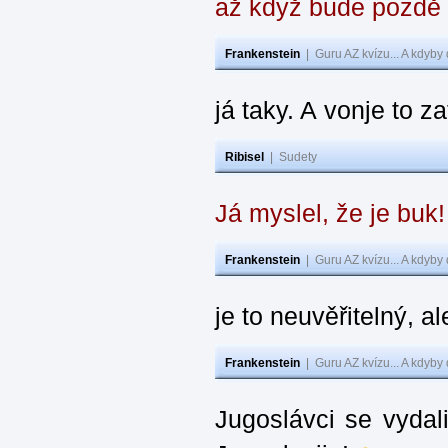
až když bude pozdě
Frankenstein
|
Guru AZ kvízu... A kdyby
já taky. A vonje to z
Ribisel
|
Sudety
Já myslel, že je buk
Frankenstein
|
Guru AZ kvízu... A kdyby
je to neuvěřitelný, al
Frankenstein
|
Guru AZ kvízu... A kdyby
Jugoslávci se vydal