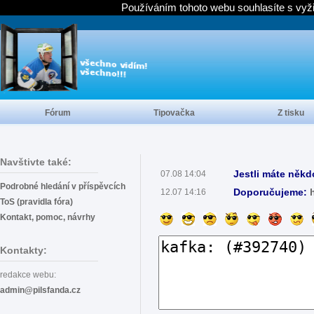
Používáním tohoto webu souhlasíte s vyž
Fórum
Tipovačka
Z tisku
Navštivte také:
Jestli máte někd
07.08 14:04
Podrobné hledání v příspěvcích
Doporučujeme:
12.07 14:16
ToS (pravidla fóra)
Kontakt, pomoc, návrhy
Kontakty:
redakce webu:
admin@pilsfanda.cz