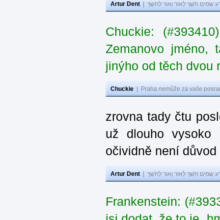
Artur Dent
|
ע שָׂמִים חֹשֶׁךְ לְאוֹר וְאוֹר לְחֹשֶׁךְ
Chuckie: (#393410
Zemanovo jméno, ta
jinýho od těch dvou 
Chuckie
|
Praha nemůže za vaše posran
zrovna tady čtu pos
už dlouho vysoko 
očividně není důvod
Artur Dent
|
ע שָׂמִים חֹשֶׁךְ לְאוֹר וְאוֹר לְחֹשֶׁךְ
Frankenstein: (#39
jsi dodat, že to je „