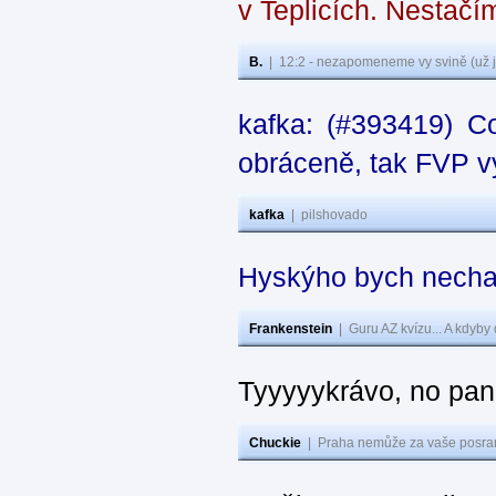
v Teplicích. Nestačí
B.
|
12:2 - nezapomeneme vy svině (už j
kafka: (#393419) C
obráceně, tak FVP vy
kafka
|
pilshovado
Hyskýho bych nechal
Frankenstein
|
Guru AZ kvízu... A kdyby
Tyyyyykrávo, no pane
Chuckie
|
Praha nemůže za vaše posran