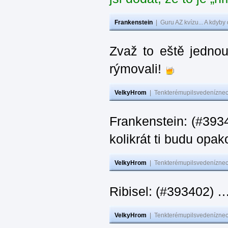
Frankenstein
|
Guru AZ kvízu... A kdyby
Zvaž to eště jedno
rýmovali!
VelkyHrom
|
Tenkterémupilsvedeníznech
Frankenstein: (#39
kolikrát ti budu opak
VelkyHrom
|
Tenkterémupilsvedeníznech
Ribisel: (#393402)
VelkyHrom
|
Tenkterémupilsvedeníznech