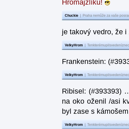
Hromajzlíku!
Chuckie
|
Praha nemůže za vaše posran
je takový vedro, že 
VelkyHrom
|
Tenkterémupilsvedeníznech
Frankenstein: (#393
VelkyHrom
|
Tenkterémupilsvedeníznech
Ribisel: (#393393) 
na oko oženil /asi k
byl zase s kámoš
VelkyHrom
|
Tenkterémupilsvedeníznech