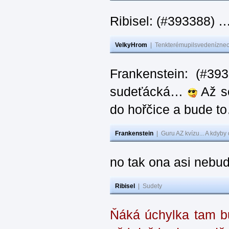
Ribisel: (#393388) 
VelkyHrom
|
Tenkterémupilsvedeníznech
Frankenstein: (#39
sudeťácká…
Až se
do hořčice a bude 
Frankenstein
|
Guru AZ kvízu... A kdyby
no tak ona asi nebud
Ribisel
|
Sudety
Ňáká úchylka tam bu