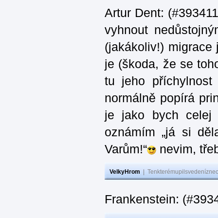
Artur Dent: (#393411)
vyhnout nedůstojný
(jakákoliv!) migrace
je (škoda, že se toh
tu jeho příchylnos
normálně popírá princ
je jako bych celej 
oznámím „já si děla
Varům!“
nevim, třeb
VelkyHrom
|
Tenkterémupilsvedeníznech
Frankenstein: (#393