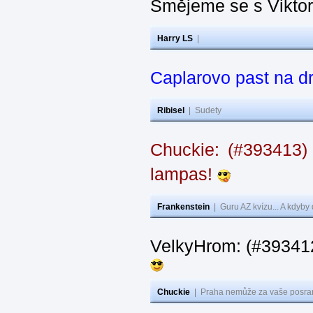
Smějeme se s Vikto
Harry LS
|
Caplarovo past na 
Ribisel
|
Sudety
Chuckie: (#393413)
lampas!
Frankenstein
|
Guru AZ kvízu... A kdyby
VelkyHrom: (#39341
Chuckie
|
Praha nemůže za vaše posran