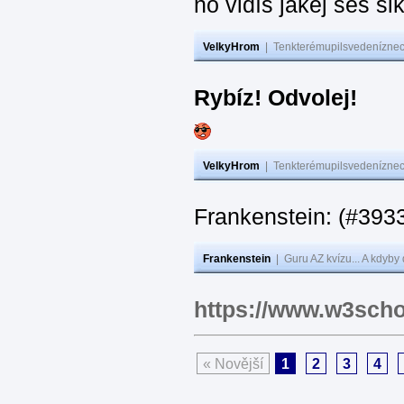
no vidíš jakej seš ši
VelkyHrom
|
Tenkterémupilsvedeníznech
Rybíz! Odvolej!
VelkyHrom
|
Tenkterémupilsvedeníznech
Frankenstein: (#
Frankenstein
|
Guru AZ kvízu... A kdyby
https://www.w3scho
« Novější
1
2
3
4